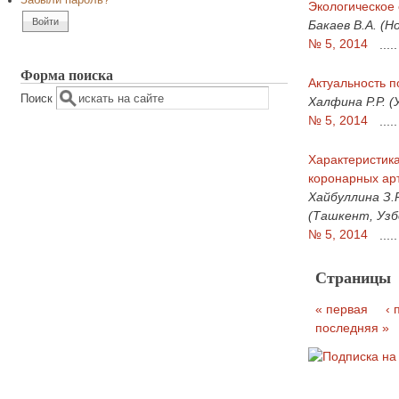
Забыли пароль?
Экологическое
Бакаев В.А. (Н
№ 5, 2014
.....
Форма поиска
Актуальность п
Поиск
Халфина Р.Р. (
№ 5, 2014
.....
Характеристик
коронарных ар
Хайбуллина З.Р
(Ташкент, Узб
№ 5, 2014
.....
Страницы
« первая
‹
последняя »