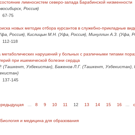
 состояние лимносистем северо-запада Барабинской низменности
овосибирск, Россия)
67-75
оиска новых методик отбора курсантов в служебно-прикладные вид
Уфа, Россия), Кислицын М.Н. (Уфа, Россия), Минуллин А.З. (Уфа, Р
112-118
а метаболических нарушений у больных с различными типами пор
терий при ишемической болезни сердца
. (Ташкент, Узбекистан), Баженов Л.Г. (Ташкент, Узбекистан), 
екистан)
137-145
 предыдущая
…
8
9
10
11
12
13
14
15
16
…