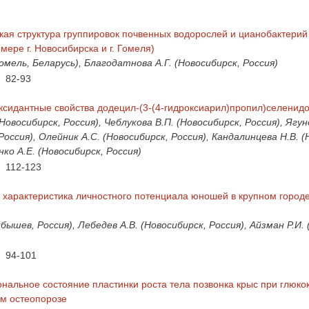
ая структура группировок почвенных водорослей и цианобактерий
мере г. Новосибирска и г. Гомеля)
омель, Беларусь), Благодатнова А.Г. (Новосибирск, Россия)
82-93
ксидантные свойства додецил-(3-(4-гидроксиарил)пропил)селенид
Новосибирск, Россия), Чеблукова В.П. (Новосибирск, Россия), Ягун
Россия), Олейник А.С. (Новосибирск, Россия), Кандалинцева Н.В. (
нко А.Е. (Новосибирск, Россия)
112-123
 характеристика личностного потенциала юношей в крупном город
йбышев, Россия), Лебедев А.В. (Новосибирск, Россия), Айзман Р.И.
94-101
альное состояние пластинки роста тела позвонка крыс при глюко
м остеопорозе