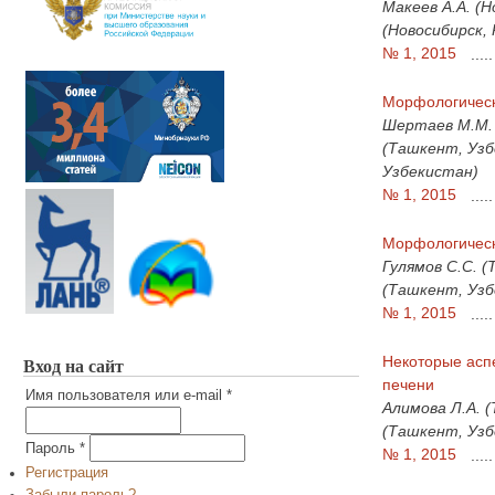
Макеев А.А. (Н
(Новосибирск, 
№ 1, 2015
.....
Морфологическ
Шертаев М.М. 
(Ташкент, Узб
Узбекистан)
№ 1, 2015
.....
Морфологическ
Гулямов С.С. 
(Ташкент, Узб
№ 1, 2015
.....
Некоторые аспе
Вход на сайт
печени
Имя пользователя или e-mail
*
Алимова Л.А. 
(Ташкент, Узб
Пароль
*
№ 1, 2015
.....
Регистрация