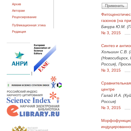
Архив
Авторам
Фитоценотическ
Рецензирование
газонов (на при
Публикационная этика
Бачура Ю.М. (Г
Редакция
№ 3, 2015
.....
Синтез и антио
Хольшин С.В. (
(Новосибирск, 
Россия), Просе
№ 3, 2015
.....
|
Сравнительная
центре
Галай И.А. (Ку
Россия)
№ 3, 2015
.....
Морфофункцион
индуцированно