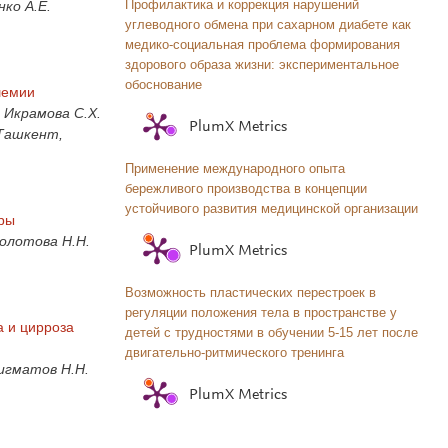
Профилактика и коррекция нарушений
нко А.Е.
углеводного обмена при сахарном диабете как
медико-социальная проблема формирования
здорового образа жизни: экспериментальное
обоснование
шемии
 Икрамова С.Х.
PlumX Metrics
(Ташкент,
Применение международного опыта
бережливого производства в концепции
устойчивого развития медицинской организации
уры
Золотова Н.Н.
PlumX Metrics
Возможность пластических перестроек в
регуляции положения тела в пространстве у
а и цирроза
детей с трудностями в обучении 5-15 лет после
двигательно-ритмического тренинга
игматов Н.Н.
PlumX Metrics