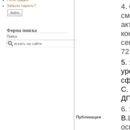
Регистрация
4.
Забыли пароль?
см
ак
Форма поиска
ко
Поиск
се
72
5.
ур
сф
С.
ДП
6.
В.
Публикации
ос