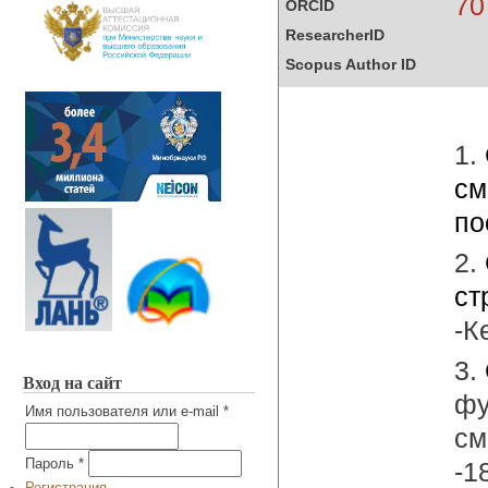
70
ORCID
ResearcherID
Scopus Author ID
1.
см
по
2.
ст
-К
3.
Вход на сайт
фу
Имя пользователя или e-mail
*
см
-1
Пароль
*