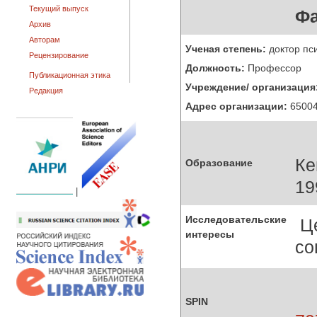
Текущий выпуск
Фа
Архив
Авторам
Ученая степень:
доктор пс
Рецензирование
Должность:
Профессор
Публикационная этика
Учреждение/ организация
Редакция
Адрес организации:
650043
Ке
Образование
19
|
Исследовательские
Це
интересы
со
SPIN