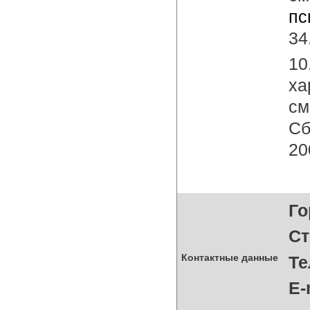
пс
34
10
ха
см
Сб
20
Го
Ст
Контактные данные
Те
E-