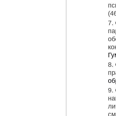
пс
(4
7.
па
об
ко
Гу
8.
пр
об
9.
на
ли
см