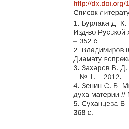
http://dx.doi.or
Список литерат
1. Бурлака Д. К.
Изд-во Русской 
– 352 с.
2. Владимиров Ю
Диамату вопреки.
3. Захаров В. Д
– № 1. – 2012. –
4. Зенин С. В. 
духа материи //
5. Суханцева В. 
368 с.