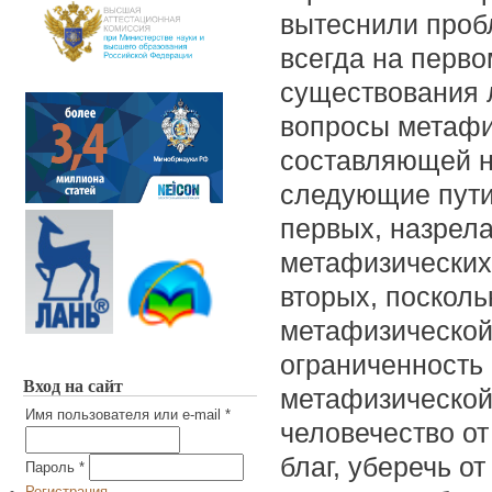
вытеснили проб
всегда на перво
существования л
вопросы метафи
составляющей н
следующие пути
первых, назрела
метафизических 
вторых, поскол
метафизической
ограниченность 
Вход на сайт
метафизической
Имя пользователя или e-mail
*
человечество о
благ, уберечь о
Пароль
*