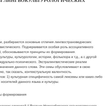
Ы ЛИНГВОКУЛЬТУРОЛОГИЧЕСКИХ
ии, разбираются основные отличия лингвострановедческих
вистического. Подчеркивается особая роль ассоциативного
ей, обосновываются принципы их формирования.
льтуры, культурологии, истории, фольклора и т.д., а с другой
ивидуально-психического. Экстралингвистические реалии
начения данного слова. Эти семы обусловливают в свою
ю, так сказать, контекстуальную валентность.
пов: 1) культурная специфичность самой лексемы или каких-либо
носителей данного языка и культуры.
ипы формирования
еских словарей // Вестник Новосибирского государственного