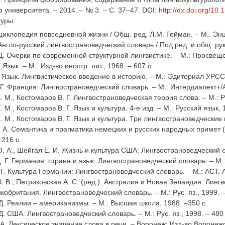
о университета. – 2014. – № 3. – С. 37–47. DOI:
http://dx.doi.org/1
туры:
циклопедия повседневной жизни / Общ. ред. Л.М. Гейман. – М.. Энц
Англо-русский лингвострановедческий словарь / Под ред. и общ. рук.
Д. Очерки по современной структурной лингвистике. – М.: Просвеще
Язык. – М.: Изд-во иностр. лит., 1968. – 607 с.
 Язык. Лингвистическое введение в историю. – М.: Эдиториал УРСС,
 Г. Франция: Лингвострановедческий словарь. – М.: Интердиалект+/А
 М., Костомаров В. Г. Лингвострановедческая теория слова. – М.: Ру
 М., Костомаров В. Г. Язык и культура. 4-е изд. – М.: Русский язык, 
. М., Костомаров В. Г. Язык и культура. Три лингвострановедческие 
. А. Семантика и прагматика немецких и русских народных примет (Л
 216 с.
О. А., Шейгал Е. И. Жизнь и культура США: Лингвострановедческий сл
 Г. Германия: страна и язык. Лингвострановедческий словарь. – М.:
 Г. Культура Германии: Лингвострановедческий словарь. – М.: АСТ. А
 В., Петриковская А. С. (ред.). Австралия и Новая Зеландия: Лингво
кобритания. Лингвострановедческий словарь. – М.: Рус. яз., 1999. –
 Д. Реалии – американизмы. – М.: Высшая школа, 1988. –350 с.
Д. США: Лингвострановедческий словарь. – М.: Рус. яз., 1998. – 480
 А. Лексическое значение слова в речи. – Воронеж: Изд-во Воронежск