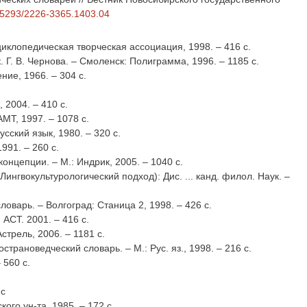
0.15293/2226-3365.1403.04
иклопедическая творческая ассоциация, 1998. – 416 с.
 Г. В. Чернова. – Смоленск: Полиграмма, 1996. – 1185 с.
ние, 1966. – 304 с.
 2004. – 410 с.
МТ, 1997. – 1078 с.
сский язык, 1980. – 320 с.
1991. – 260 с.
концепции. – М.: Индрик, 2005. – 1040 с.
ингвокультурологический подход): Дис. ... канд. филол. Наук. –
оварь. – Волгоград: Станица 2, 1998. – 426 с.
 АСТ. 2001. – 416 с.
стрель, 2006. – 1181 с.
страноведческий словарь. – М.: Рус. яз., 1998. – 216 с.
 560 с.
 с
ого ун-та, 1985. – 172 с.