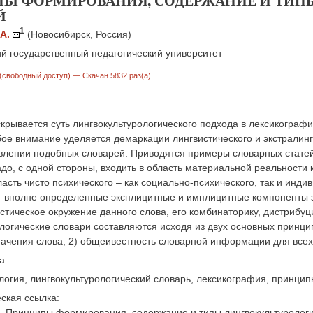
Ы ФОРМИРОВАНИЯ, СОДЕРЖАНИЕ И ТИП
Й
1
А.
(Новосибирск, Россия)
й государственный педагогический университет
(свободный доступ)
— Скачан 5832 раз(а)
скрывается суть лингвокультурологического подхода в лексикограф
ое внимание уделяется демаркации лингвистического и экстралинг
авлении подобных словарей. Приводятся примеры словарных стат
адо, с одной стороны, входить в область материальной реальности ку
ласть чисто психического – как социально-психического, так и инд
 вполне определенные эксплицитные и имплицитные компоненты з
стическое окружение данного слова, его комбинаторику, дистрибуци
логические словари составляются исходя из двух основных принци
ачения слова; 2) общеивестность словарной информации для всех 
а:
логия, лингвокультурологический словарь, лексикография, принц
ская ссылка:
. Принципы формирования, содержание и типы лингвокультурологич