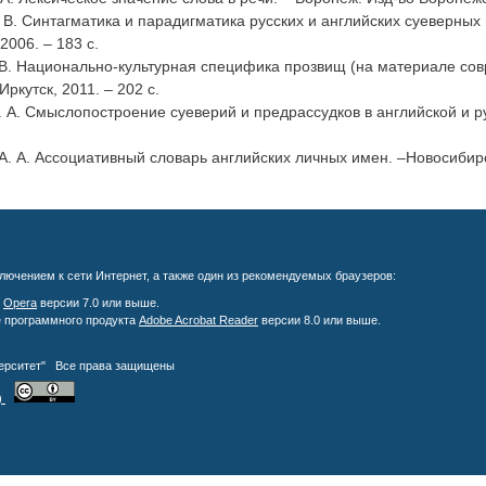
. В. Синтагматика и парадигматика русских и английских суеверных
 2006. – 183 с.
 В. Национально-культурная специфика прозвищ (на материале совр
Иркутск, 2011. – 202 c.
. А. Смыслопостроение суеверий и предрассудков в английской и русс
А. А. Ассоциативный словарь английских личных имен. –Новосибирск
лючением к сети Интернет, а также один из рекомендуемых браузеров:
;
Opera
версии 7.0 или выше.
е программного продукта
Adobe Acrobat Reader
версии 8.0 или выше.
верситет" Все права защищены
)