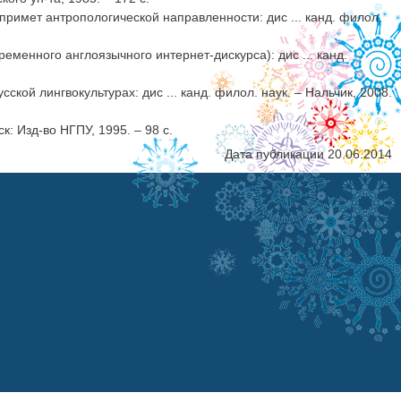
 примет антропологической направленности: дис ... канд. филол.
еменного англоязычного интернет-дискурса): дис ... канд.
кой лингвокультурах: дис ... канд. филол. наук. – Нальчик, 2008.
: Изд-во НГПУ, 1995. – 98 с.
Дата публикации 20.06.2014