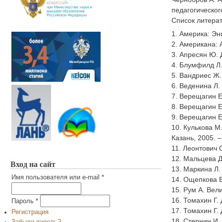
педагогическог
Список литера
1. Америка: Эн
2. Американа: 
3. Апресян Ю. 
4. Блумфилд Л. 
5. Вандриес Ж.
6. Веденина Л.
7. Верещагин Е.
8. Верещагин Е.
9. Верещагин Е
10. Кулькова М
Казань, 2005. –
11. Леонтович 
12. Мальцева Д.
Вход на сайт
13. Маркина Л.
Имя пользователя или e-mail
*
14. Ощепкова В.
15. Рум А. Вели
16. Томахин Г.
Пароль
*
17. Томахин Г. 
Регистрация
18. Стернин И.