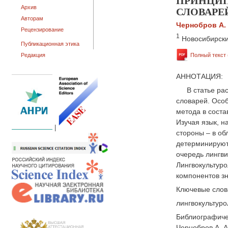
ПРИНЦИП
СЛОВАРЕ
Архив
Авторам
Чернобров А. 
Рецензирование
1
Новосибирски
Публикационная этика
Редакция
Полный текст 
АННОТАЦИЯ:
В статье ра
словарей. Особ
метода в сост
Изучая язык, н
|
стороны – в об
детерминируют
очередь лингви
Лингвокультуро
компонентов зн
Ключевые слов
лингвокультуро
Библиографиче
Чернобров А. А