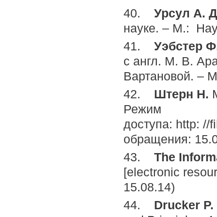
40.
Урсул А. 
науке. – М.: Нау
41.
Уэбстер Ф
с англ. М. В. Ар
Вартановой. – М.
42.
Штерн Н.
Режим
доступа: http: //
обращения: 15.0
43.
The Inform
[electronic resour
15.08.14)
44.
Drucker P. 