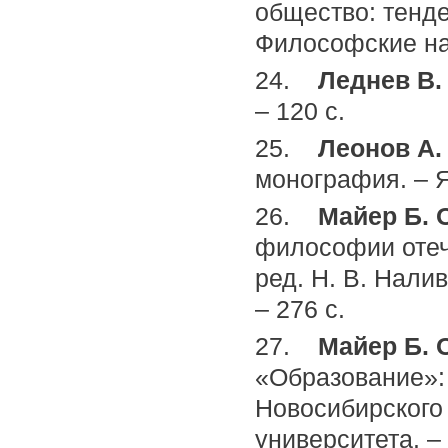
общество: тенде
Философские нау
24.
Леднев B. 
– 120 с.
25.
Леонов А.
монография. – Як
26.
Майер Б. 
философии отеч
ред. Н. В. Нали
– 276 с.
27.
Майер Б. 
«Образование»: 
Новосибирского 
университета. – 