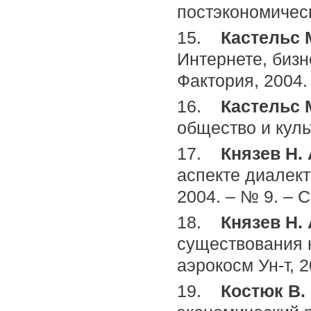
постэкономическ
15.
Кастельс 
Интернете, бизн
Фактория, 2004. 
16.
Кастельс 
общество и культ
17.
Князев Н.
аспекте диалект
2004. – № 9. – С
18.
Князев Н.
существования н
аэрокосм Ун-т, 2
19.
Костюк В.