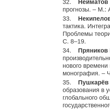
32.
Нейматов 
прогнозы. – М.: 
33.
Некипелов
тактика. Интегр
Проблемы теории
С. 8–19.
34.
Пряников 
производительно
нового времени 
монография. – Ч
35.
Пушкарёв 
образования в 
глобального общ
государственног