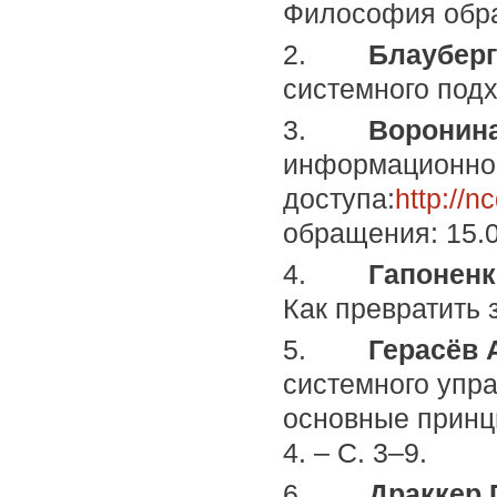
Философия образ
2.
Блауберг 
системного подхо
3.
Воронина
информационном
доступа:
http://
обращения: 15.0
4.
Гапоненко
Как превратить з
5.
Герасёв 
системного упр
основные принц
4. – С. 3–9.
6.
Драккер 