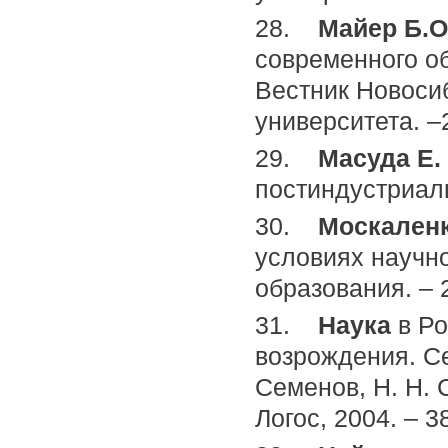
28.
Майер Б.О.
современного о
Вестник Новосиб
университета. –
29.
Масуда Е.
постиндустриаль
30.
Москаленко
условиях научн
образования. – 2
31.
Наука
в Р
возрождения. Се
Семенов, Н. Н. С
Логос, 2004. – 3