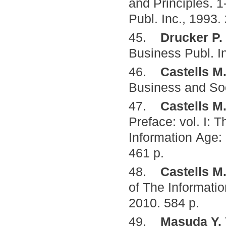
and Principles. 
Publ. Inc., 1993.
45.
Drucker P.
Business Publ. In
46.
Castells
M
Business and Soc
47.
Castells
M
Preface: vol. I: T
Information Age:
461 р.
48.
Castells
M
of The Informati
2010. 584 р.
49.
Masuda
Y.