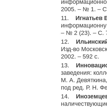
информационног
2005. – № 1. – С
11.
Игнатьев В
информационную
– № 2 (23). – С.
12.
Ильинский
Изд-во Московс
2002. – 592 с.
13.
Инноваци
заведения: кол
М. А. Девяткина,
под ред. Р. Н. Ф
14.
Иноземцев
наличествующие