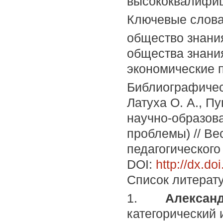
высококвалифиц
Ключевые слов
общество знани
общества знания
экономические 
Библиографичес
Латуха О. А., П
научно-образов
проблемы) // Ве
педагогического 
DOI:
http://dx.d
Список литерат
1.
Александ
категорический 