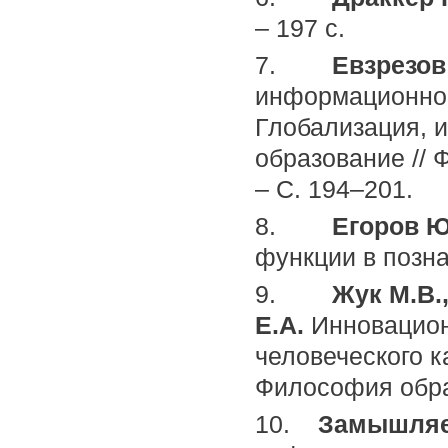
– 197 с.
7.
Евзрезов 
информационное
Глобализация, 
образование // 
– С. 194–201.
8.
Егоров Ю
функции в познан
9.
Жук М.В.
Е.А.
Инновацион
человеческого к
Философия образ
10.
Замышляев