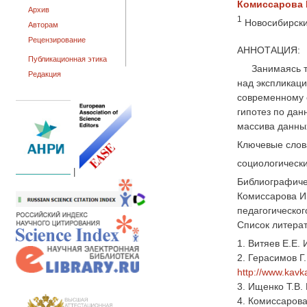
Комиссарова И
Архив
1
Новосибирски
Авторам
Рецензирование
АННОТАЦИЯ:
Публикационная этика
Занимаясь т
Редакция
над экспликаци
современному с
гипотез по да
массива данных
Ключевые слов
социологически
|
Библиографиче
Комиссарова И.
педагогического
Список литера
1. Витяев Е.Е.
2. Герасимов Г
http://www.kavka
3. Ищенко Т.В.
4. Комисcарова