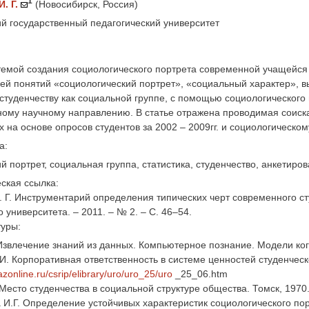
1
. Г.
(Новосибирск, Россия)
й государственный педагогический университет
емой создания социологического портрета современной учащейся м
ей понятий «социологический портрет», «социальный характер», 
туденчеству как социальной группе, с помощью социологического 
нному научному направлению. В статье отражена проводимая соис
 на основе опросов студентов за 2002 – 2009гг. и социологическом
а:
й портрет, социальная группа, статистика, студенчество, анкетиро
ская ссылка:
 Г. Инструментарий определения типических черт современного сту
 университета. – 2011. – № 2. – С. 46–54.
туры:
 Извлечение знаний из данных. Компьютерное познание. Модели ко
.И. Корпоративная ответственность в системе ценностей студенчес
zonline.ru/csrip/elibrary/uro/uro_25/uro
_25_06.htm
 Место студенчества в социальной структуре общества. Томск, 1970
 И.Г. Определение устойчивых характеристик социологического по