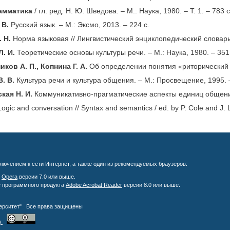
амматика
/ гл. ред. Н. Ю. Шведова. – М.: Наука, 1980. – Т. 1. – 783 с
 В.
Русский язык. – М.: Эксмо, 2013. – 224 с.
 Н.
Норма языковая // Лингвистический энциклопедический словарь. 
. И.
Теоретические основы культуры речи. – М.: Наука, 1980. – 351
ков А. П., Копнина Г. А.
Об определении понятия «риторический пр
. В.
Культура речи и культура общения. – М.: Просвещение, 1995. –
кая Н. И.
Коммуникативно-прагматические аспекты единиц общения. 
Logic and conversation // Syntax and semantics / ed. by P. Cole and J. 
лючением к сети Интернет, а также один из рекомендуемых браузеров:
;
Opera
версии 7.0 или выше.
е программного продукта
Adobe Acrobat Reader
версии 8.0 или выше.
верситет" Все права защищены
)