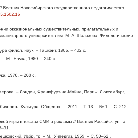
/ Вестник Новосибирского государственного педагогического
65.1502.16
ении окказиональных существительных, прилагательных и
 гуманитарного университета им. М. А. Шолохова. Филологические
а филол. наук. – Ташкент, 1985. – 402 с.
 М.: Наука, 1980. – 240 с.
а, 1978. – 208 с.
мерова. – Лондон, Франкфурт-на-Майне, Париж, Люксембург,
чность. Культура. Общество. – 2011. – Т. 13. – № 1. – С. 212–
ой игры в текстах СМИ и рекламы // Вестник Российск. ун-та
8–31.
шковский. Избр. тр. – М.: Учпедгиз, 1959. – С. 50–62 .