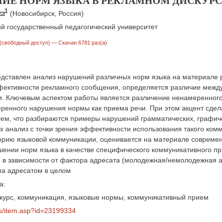
ИЕ НОРМ ЯЗЫКА В РЕКЛАМНОМ ДИСКУРС
1
(Новосибирск, Россия)
й государственный педагогический университет
(свободный доступ)
— Скачан 6781 раз(а)
едставлен анализ нарушений различных норм языка на материале 
ективности рекламного сообщения, определяется различие межд
и. Ключевым аспектом работы является различение ненамеренног
еренного нарушения нормы как приема речи. При этом акцент сде
тем, что разбираются примеры нарушений грамматических, графиче
их анализ с точки зрения эффективности использования такого ко
орию языковой коммуникации, оценивается на материале современн
шении норм языка в качестве специфического коммуникативного пр
в зависимости от фактора адресата (молодежная/немолодежная ауд
ма адресатом в целом
а:
курс, коммуникация, языковые нормы, коммуникативный прием
.ru/item.asp?id=23199334