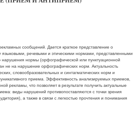
Е (ПРИЕМ И АНТИПРИЕМ)
рекламных сообщений. Дается краткое представление о
у языковыми, речевыми и этическими нормами, представленными
о нарушения нормы (орфографической или пунктуационной
лан не на нарушение орфографических норм. Актуальность
ских, словообразовательных и синтагматических норм и
ммуникативного приема. Эффективность анализируемых приемов,
ой рекламы, что позволяет в результате получить актуальные
иема: виды нарушений противопоставляются с точки зрения
итория), а также в связи с легкостью прочтения и понимания