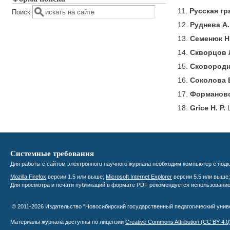
11.
Русская гр
Поиск
12.
Руднева А.
13.
Семенюк Н.
14.
Скворцов Л
15.
Сковородни
16.
Соколова В
17.
Формановс
18.
Grice H. P.
Системные требования
Для работы с сайтом электронного научного журнала необходим компьютер с подк
Mozilla Firefox
версии 1.5 или выше;
Microsoft Internet Explorer
версии 5.5 или выше
Для просмотра и печати публикаций в формате PDF рекомендуется использовани
© 2011-2026 Издательство "Новосибирский государственный педагогический уни
Материалы журнала доступны по лицензии
Creative Commons Attribution
(CC BY 4.0