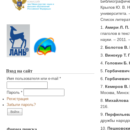
Библиографиче
Крылов Ю. В. Н
университета. 
Список литера
1.
Амири Л. П.
глаголов в тек
науки. – 2011. 
2.
Болотов В. 
3.
Винокур Т. Г
4.
Головин Б. 
Вход на сайт
5.
Горбачевич 
6.
Горбачевич 
Имя пользователя или e-mail
*
7.
Кемеров В. 
Москва, Минск:
Пароль
*
Регистрация
8.
Михайлова 
Забыли пароль?
216.
9.
Перфильева
дружбы народов
Форма поиска
10.
Пешковски