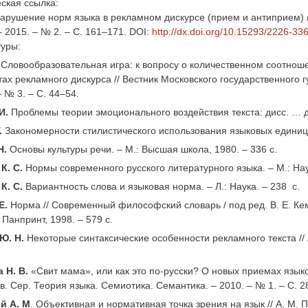
ская ссылка:
арушение норм языка в рекламном дискурсе (прием и антиприем) /
– 2015. – № 2. – С. 161–171. DOI:
http://dx.doi.org/10.15293/2226-33
туры:
Словообразовательная игра: к вопросу о количественном соотнош
стах рекламного дискурса // Вестник Московского государственного
– № 3. – С. 44–54.
И.
Проблемы теории эмоционального воздействия текста: дисс. … д-р
.
Закономерности стилистического использования языковых единиц. –
Н.
Основы культуры речи. – М.: Высшая школа, 1980. – 336 с.
К. С.
Нормы современного русского литературного языка. – М.: Наук
К. С.
Вариантность слова и языковая норма. – Л.: Наука. – 238 с.
Е.
Норма // Современный философский словарь / под ред. В. Е. Ке
 Панпринт, 1998. – 579 с.
Ю. Н.
Некоторые синтаксические особенности рекламного текста // Ли
 Н. В.
«Свит мама», или как это по-русски? О новых приемах языков
. Сер. Теория языка. Семиотика. Семантика. – 2010. – № 1. – С. 2
й А. М
. Объективная и нормативная точка зрения на язык // А. М. Пе