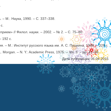
.
– М.: Наука, 1990. – С. 337–338.
 с.
ием» // Филол. науки. – 2002. – № 2. – С. 75–80.
 192 с.
– М.: Институт русского языка им. А. С. Пушкина, 1998. – 328 с.
L. Morgan. – N. Y.: Academic Press, 1975. – Vol. 3. – pp. 41–58.
Дата публикации 06.04.2015