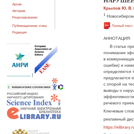
НАРУШЕН
Архив
Крылов Ю. В.
Авторам
1
Новосибирски
Рецензирование
Публикационная этика
Полный текст 
Редакция
АННОТАЦИЯ:
В статье пр
понимании эфф
в коммуникаци
ошибки) и нам
определяется 
|
предлагается 
с опорой на те
выводы о нару
эффективности 
речевого прие
Ключевые слов
рекламный дис
https://elibrary