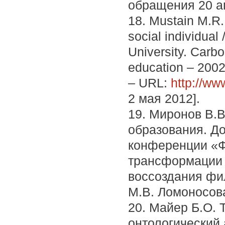
обращения 20 а
18. Mustain M.R.
social individual
University. Carbon
education – 2002
– URL:
http://ww
2 мая 2012].
19. Миронов В.
образования. Д
конференции «Ф
трансформации 
воссоздания фи
М.В. Ломоносова.
20. Майер Б.О.
онтологический 