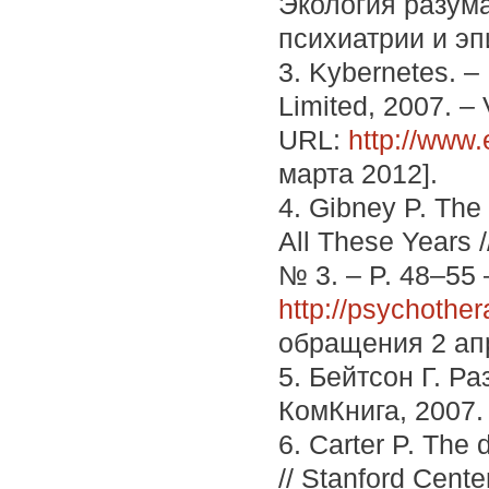
Экология разума
психиатрии и эп
3. Kybernetes. –
Limited, 2007. –
URL:
http://www
марта 2012].
4. Gibney P. The 
All These Years /
№ 3. – P. 48–55
http://psychothe
обращения 2 ап
5. Бейтсон Г. Р
КомКнига, 2007. 
6. Carter P. The 
// Stanford Cente