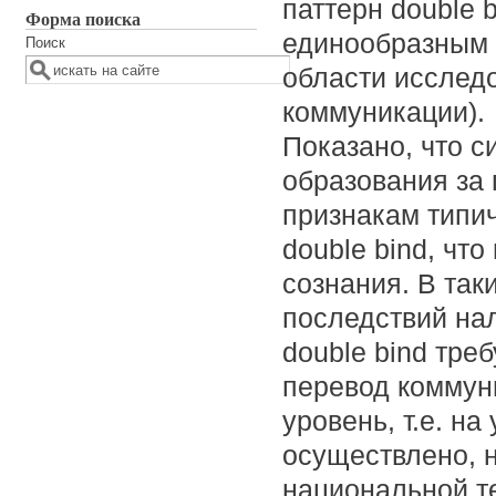
паттерн double 
Форма поиска
единообразным 
Поиск
области исслед
коммуникации).
Показано, что с
образования за
признакам типи
double bind, чт
сознания. В так
последствий на
double bind тре
перевод коммун
уровень, т.е. н
осуществлено, 
национальной т