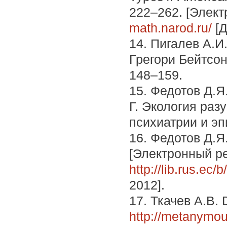
222–262. [Элект
math.narod.ru/
[Д
14. Пигалев А.И
Грегори Бейтсон
148–159.
15. Федотов Д.Я
Г. Экология раз
психиатрии и эп
16. Федотов Д.Я
[Электронный ре
http://lib.rus.ec
2012].
17. Ткачев А.В. 
http://metanymou