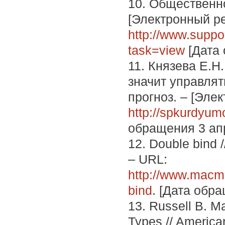
10. Общественно
[Электронный ре
http://www.supp
task=view
[Дата 
11. Князева Е.Н
значит управлят
прогноз. – [Эле
http://spkurdyum
обращения 3 ап
12. Double bind 
– URL:
http://www.macmi
bind
. [Дата обр
13. Russell B. M
Types // American