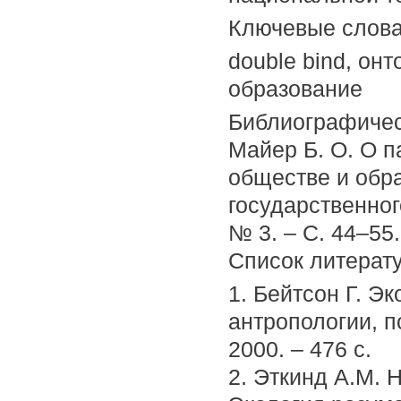
Ключевые слов
double bind, он
образование
Библиографичес
Майер Б. О. О п
обществе и обра
государственног
№ 3. – С. 44–55.
Список литерат
1. Бейтсон Г. Э
антропологии, п
2000. – 476 с.
2. Эткинд A.M. Н