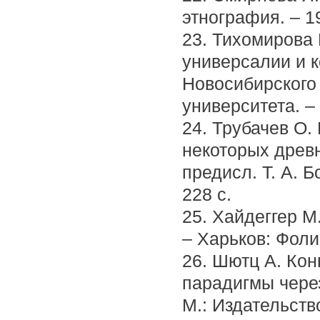
этнография. – 19
23. Тихомирова 
универсалии и к
Новосибирского 
университета. – 
24. Трубачев О.
некоторых древ
предисл. Т. А. Б
228 с.
25. Хайдеггер М
– Харьков: Фолио
26. Шютц А. Кон
парадигмы чере
М.: Издательств