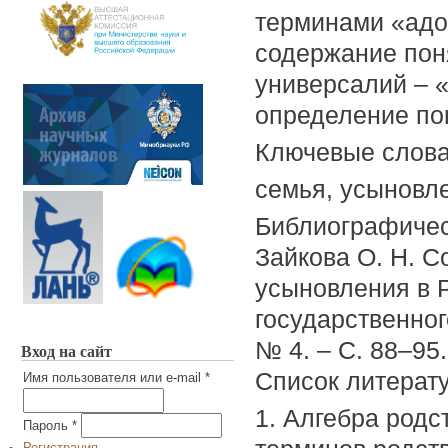
терминами «адо
содержание пон
универсалий – «
определение по
Ключевые слов
семья, усыновле
Библиографичес
Зайкова О. Н. С
усыновления в Р
государственног
№ 4. – С. 88–95.
Вход на сайт
Список литерат
Имя пользователя или e-mail
*
1. Алгебра родс
Пароль
*