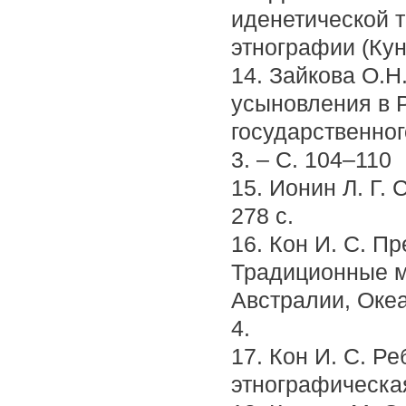
иденетической т
этнографии (Кун
14. Зайкова О.Н
усыновления в Р
государственног
3. – С. 104–110
15. Ионин Л. Г. 
278 с.
16. Кон И. С. П
Традиционные м
Австралии, Океа
4.
17. Кон И. С. Р
этнографическая 