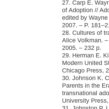
27. Carp E. Wayn
of Adoption // Ad
edited by Wayne 
2007. – P. 181–2
28. Cultures of t
Alice Volkman. –
2005. – 232 p.
29. Herman E. Kin
Modern United St
Chicago Press, 2
30. Johnson K. C
Parents in the Er
transnational ado
University Press,
31. Johnston P. I