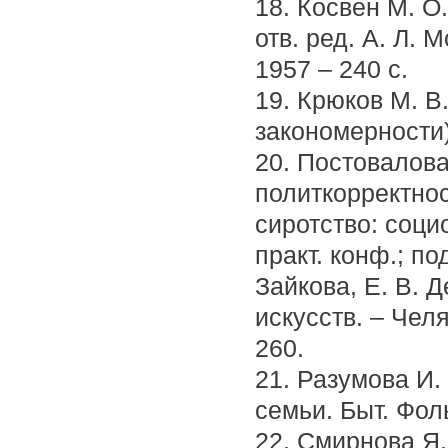
18. Косвен М. О
отв. ред. А. Л.
1957 – 240 с.
19. Крюков М. В
закономерности). 
20. Постовалова
политкорректно
сиротство: соци
практ. конф.; по
Зайкова, Е. В. Д
искусств. – Чел
260.
21. Разумова И.
семьи. Быт. Фоль
22. Смирнова Я.