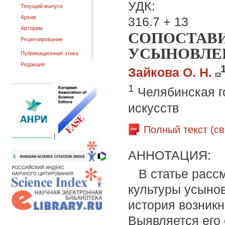
УДК:
Текущий выпуск
Архив
316.7 + 13
Авторам
СОПОСТАВ
Рецензирование
УСЫНОВЛЕН
Публикационная этика
Редакция
Зайкова О. Н.
1
Челябинская г
искусств
Полный текст (с
|
АННОТАЦИЯ:
В статье расс
культуры усыно
история возник
Выявляется его