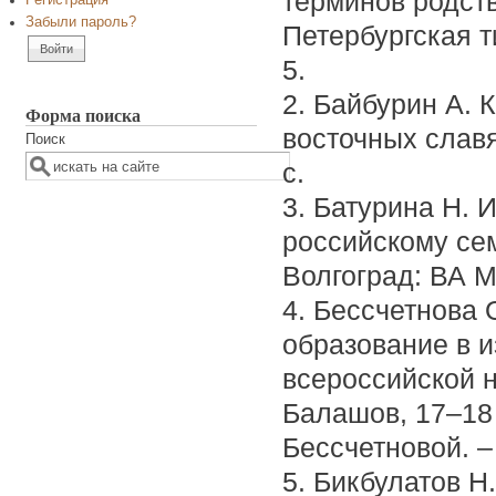
терминов родства
Регистрация
Забыли пароль?
Петербургская 
5.
2. Байбурин А. 
Форма поиска
восточных славян
Поиск
с.
3. Батурина Н. 
российскому сем
Волгоград: ВА М
4. Бессчетнова 
образование в 
всероссийской н
Балашов, 17–18 н
Бессчетновой. – 
5. Бикбулатов Н