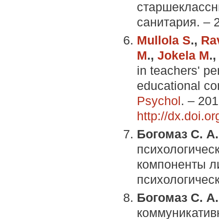
старшеклассни
санитария. – 
Mullola S
.,
Ra
M
.,
Jokela M
.
in teachers' p
educational co
Psychol
. – 201
http://dx.doi.or
Богомаз С. А
психологичес
компоненты ли
психологическ
Богомаз С. А.
коммуникатив