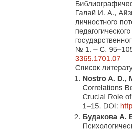
Библиографичес
Галай И. А., Ай
личностного пот
педагогического
государственног
№ 1. – С. 95–10
3365.1701.07
Список литерат
Nostro A. D., M
Correlations B
Crucial Role of
1–15. DOI:
htt
Будакова А. В
Психологическ