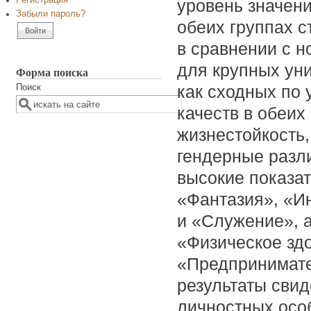
Регистрация
уровень значен
Забыли пароль?
обеих группах с
в сравнении с 
для крупных ун
Форма поиска
как сходных по
Поиск
качеств в обеих
жизнестойкость,
гендерные разли
высокие показа
«Фантазия», «И
и «Служение», 
«Физическое здо
«Предпринимате
результаты свид
личностных осо