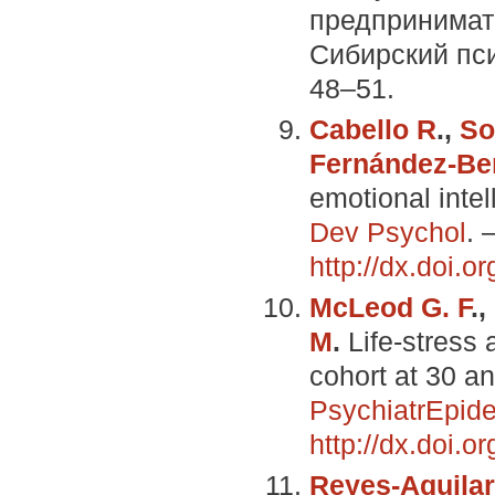
предпринимат
Сибирский пси
48–51.
Cabello R
.,
So
Fernández-Ber
emotional intel
Dev Psychol
. 
http://dx.doi.or
McLeod G. F
.,
M
.
Life-stress a
cohort at 30 a
PsychiatrEpid
http://dx.doi.or
Reyes-Aguilar