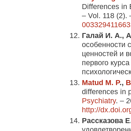
Differences in
– Vol. 118 (2)
003329411663
Галай И. А., 
особенности 
ценностей и в
первого курса
психологическ
Matud M. P
.,
B
differences in 
Psychiatry
. – 
http://dx.doi.or
Рассказова Е
удовлетворенн