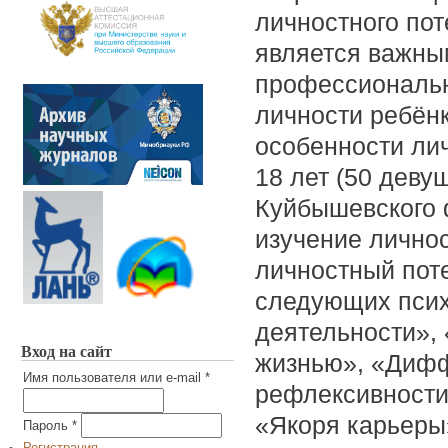
личностного пот
является важны
профессиональ
личности ребён
особенности лич
18 лет (50 деву
Куйбышевского 
изучение лично
личностный пот
следующих псих
деятельности»,
Вход на сайт
жизнью», «Дифф
Имя пользователя или e-mail
*
рефлексивности»
«Якоря карьеры»
Пароль
*