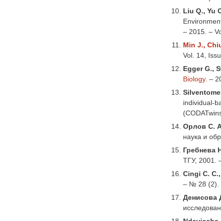
Liu Q., Yu 
Environment
– 2015. – Vo
Min J., Chi
Vol. 14, Iss
Egger G., S
Biology.
– 20
Silventomen
individual-b
(CODATwins)
Орлов С. А
наука и обр
Гребнева Н
ТГУ, 2001. 
Cingi C. C.,
– № 28 (2).
Денисова Д
исследовани
Ndayisaba J