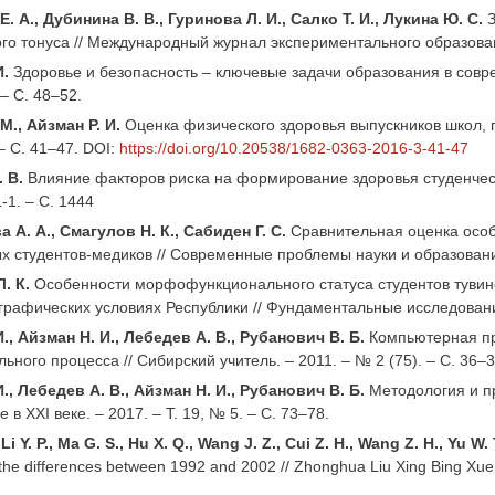
. А., Дубинина В. В., Гуринова Л. И., Салко Т. И., Лукина Ю. С.
ого тонуса // Международный журнал экспериментального образовани
И.
Здоровье и безопасность – ключевые задачи образования в совр
 – С. 48–52.
М., Айзман Р. И.
Оценка физического здоровья выпускников школ, п
 – C. 41–47. DOI:
https://doi.org/10.20538/1682-0363-2016-3-41-47
 В.
Влияние факторов риска на формирование здоровья студенчес
-1. – С. 1444
 А. А., Смагулов Н. К., Сабиден Г. С.
Сравнительная оценка особ
х студентов-медиков // Современные проблемы науки и образования.
. К.
Особенности морфофункционального статуса студентов тувин
графических условиях Республики // Фундаментальные исследования
И., Айзман Н. И., Лебедев А. В., Рубанович В. Б.
Компьютерная пр
ьного процесса // Сибирский учитель. – 2011. – № 2 (75). – С. 36–3
И., Лебедев А. В., Айзман Н. И., Рубанович В. Б.
Методология и пр
 в ХХI веке. – 2017. – Т. 19, № 5. – С. 73–78.
Li Y. P., Ma G. S., Hu X. Q., Wang J. Z., Cui Z. H., Wang Z. H., Yu W. T
the differences between 1992 and 2002 // Zhonghua Liu Xing Bing Xue Z