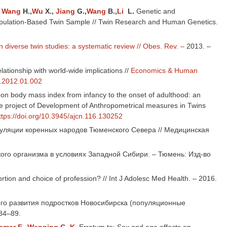
,
Wang
H.,
Wu
X.,
Jiang
G.,
W
ang
B.,
Li
L.
Genetic and
opulation-Based Twin Sample // Twin Research and Human Genetics.
on diverse twin studies: a systematic review // Obes. Rev. –
2013. –
ationship with world-wide implications //
Economics & Human
b.2012.01.002
on body mass index from infancy to the onset of adulthood: an
tive project of Development of Anthropometrical measures in Twins
ttps://doi.org/10.3945/ajcn.116.130252
уляции коренных народов Тюменского Севера // Медицинская
го организма в условиях Западной Сибири. – Тюмень: Изд-во
rtion and choice of profession? // Int J Adolesc Med Health. – 2016.
го развития подростков Новосибирска (популяционные
 84–89.
smer F
.,
Wenning G. K
.
Erratum to: Sex and age effects on