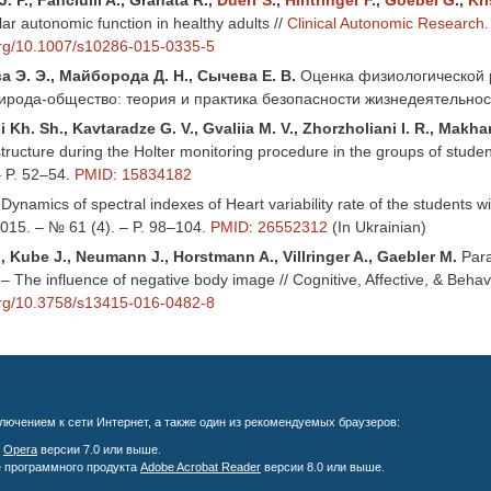
ar autonomic function in healthy adults //
Clinical Autonomic Research.
.org/10.1007/s10286-015-0335-5
 Э. Э., Майборода Д. Н., Сычева Е. В.
Оценка физиологической р
ирода-общество: теория и практика безопасности жизнедеятельности
li Kh. Sh., Kavtaradze G. V., Gvaliia M. V., Zhorzholiani I. R., Makha
structure during the Holter monitoring procedure in the groups of stude
– P. 52–54.
PMID
:
15834182
Dynamics of spectral indexes of Heart variability rate of the students wit
2015. – № 61 (4). – P. 98–104.
PMID
:
26552312
(In Ukrainian)
, Kube J., Neumann J., Horstmann A., Villringer A., Gaebler M.
Para
 – The influence of negative body image // Cognitive, Affective, & Beha
.org/10.3758/s13415-016-0482-8
лючением к сети Интернет, а также один из рекомендуемых браузеров:
;
Opera
версии 7.0 или выше.
е программного продукта
Adobe Acrobat Reader
версии 8.0 или выше.