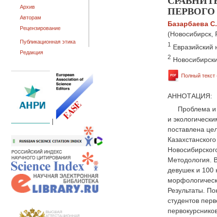
СРАВНИТ
ПЕРВОГО
Архив
Авторам
Базарбаева С.
Рецензирование
(Новосибирск, 
Публикационная этика
1
Евразийский 
Редакция
2
Новосибирски
Полный текст 
АННОТАЦИЯ:
Проблема и
и экологически
|
поставлена цел
Казахстанского
Новосибирского
Методология. В
девушек и 100
морфологическ
Результаты. По
студентов перв
первокурсников