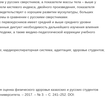
ем у русских сверстников, а показатели массы тела – выше у
ли кистевого индекса, двойного произведения, показателя
видетельствует о хорошем развитии мускулатуры, больших
мы в сравнении с русскими сверстниками.
х первокурсников имеет средний и выше среднего уровни
 данные диктуют необходимость дальнейшего изучения влияния
одежи, а также медико-педагогической коррекции учебного
; кардиореспираторная система; адаптация; здоровье студентов;
ая оценка физического здоровья казахских и русских студентов
ниверситета. – 2017. – № 3. – С. 241–252. DOI: