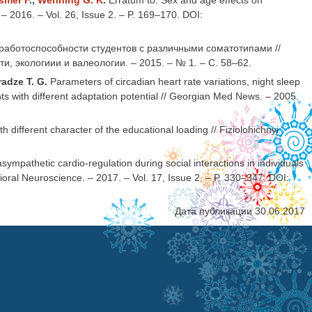
– 2016. – Vol. 26, Issue 2. – P. 169–170. DOI:
аботоспособности студентов с различными соматотипами //
, экологиии и валеологии. – 2015. – № 1. – С. 58–62.
radze T. G.
Parameters of circadian heart rate variations, night sleep
nts with different adaptation potential // Georgian Med News. – 2005.
h different character of the educational loading // Fiziolohichnyi
sympathetic cardio-regulation during social interactions in individuals
vioral Neuroscience. – 2017. – Vol. 17, Issue 2. – P. 330–347. DOI:
Дата публикации 30.06.2017