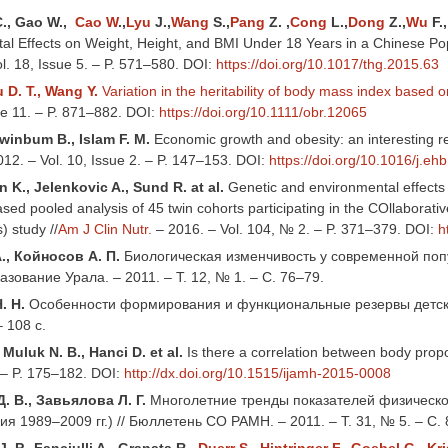
C., Gao W.,
Cao W
.,
Lyu
J.,
Wang
S.,
Pang
Z. ,
Cong
L.,
Dong
Z.,
Wu
F.
al Effects on Weight, Height, and BMI Under 18 Years in a Chinese P
l. 18, Issue 5. – P. 571–580. DOI:
https://doi.org/10.1017/thg.2015.63
u D. T., Wang Y.
Variation in the heritability of body mass index based 
ue 11. – P. 871–882. DOI:
https://doi.org/10.1111/obr.12065
winbum B., Islam F. M.
Economic growth and obesity: an interesting rel
12. – Vol. 10, Issue 2. – P. 147–153. DOI:
https://doi.org/10.1016/j.eh
 K., Jelenkovic A., Sund R. at al.
Genetic and environmental effects 
ased pooled analysis of 45 twin cohorts participating in the COllabora
 study //
Am J Clin Nutr.
– 2016. – Vol. 104, № 2. – P. 371–379. DOI:
h
., Койносов А. П.
Биологическая изменчивость у современной поп
азование Урала. – 2011. – Т. 12, № 1. – С. 76–79.
. Н.
Особенности формирования и функциональные резервы детско
– 108 c.
 Muluk N. B., Hanci D. et al.
Is there a correlation between body propo
 – P. 175–182. DOI:
http://dx.doi.org/10.1515/ijamh-2015-0008
. В., Завьялова Л. Г.
Многолетние тренды показателей физическо
я 1989–2009 гг.) // Бюллетень СО РАМН. – 2011. – Т. 31, № 5. – С.
. P., Fanciulli A., Granata R.,
Duerr S
.,
Hintringer F
.,
Goebel G
.,
Kri