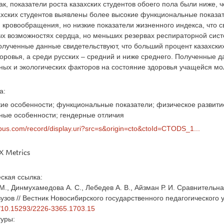
ак, показатели роста казахских студентов обоего пола были ниже, ч
хских студентов выявлены более высокие функциональные показате
кровообращения, но низкие показатели жизненного индекса, что с
х возможностях сердца, но меньших резервах респираторной систе
лученные данные свидетельствуют, что больший процент казахски
оровья, а среди русских – средний и ниже среднего. Полученные
ых и экологических факторов на состояние здоровья учащейся мол
а:
е особенности; функциональные показатели; физическое развитие
ные особенности; гендерные отличия
pus.com/record/display.uri?src=s&origin=cto&ctoId=CTODS_1...
 Metrics
ская ссылка:
М., Динмухамедова А. С., Лебедев А. В., Айзман Р. И. Сравнительн
вузов // Вестник Новосибирского государственного педагогического у
rg/10.15293/2226-3365.1703.15
туры: