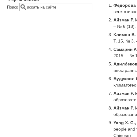
Федорова Е
Поиск
вегетативн
Айзман Р. 
– № 6 (18).
Климов В. 
Т. 15, № 3.
Самарин А.
2015. – № 1
Адилбекова
иностранны
Будукоол Л
климатогео
Айзман Р. 
образовател
Айзман Р. 
образование
Yang X. G., 
people and 
Chinese)