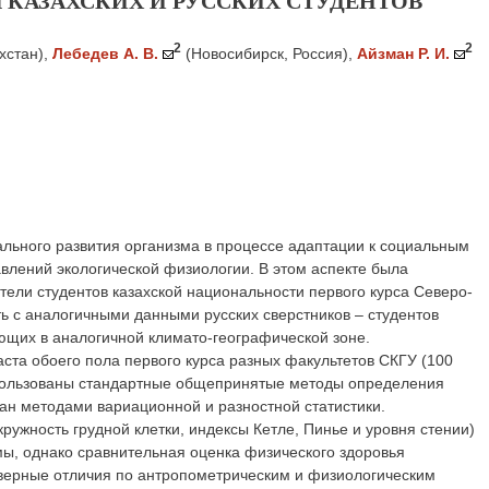
 КАЗАХСКИХ И РУССКИХ СТУДЕНТОВ
2
2
хстан)
,
Лебедев А. В.
(Новосибирск, Россия)
,
Айзман Р. И.
ьного развития организма в процессе адаптации к социальным
влений экологической физиологии. В этом аспекте была
ели студентов казахской национальности первого курса Северо-
ть с аналогичными данными русских сверстников – студентов
ющих в аналогичной климато-географической зоне.
аста обоего пола первого курса разных факультетов СКГУ (100
спользованы стандартные общепринятые методы определения
н методами вариационной и разностной статистики.
кружность грудной клетки, индексы Кетле, Пинье и уровня стении)
мы, однако сравнительная оценка физического здоровья
товерные отличия по антропометрическим и физиологическим