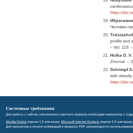
cardiovascul
https://doi
Ибрагимова
Человек-пр
Tsitsiashvi
profile and 
– Vol. 119. 
Hulka O. V.
Zhurnal. – 
Schrimpf A.
with obesity
https://doi
Системные требования
Для работы с сайтом электронного научного журнала необходим компьютер с подк
Mozilla Firefox
версии 1.5 или выше;
Microsoft Internet Explorer
версии 5.5 или выше
Для просмотра и печати публикаций в формате PDF рекомендуется использовани