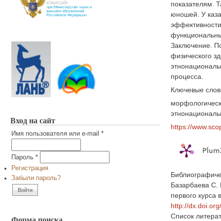
показателям. Т
юношей. У каза
эффективности 
функциональны
Заключение. По
физического зд
этнонациональн
процесса.
Ключевые слов
морфологически
этнонациональ
Вход на сайт
https://www.sco
Имя пользователя или e-mail
*
PlumX
Пароль
*
Регистрация
Библиографиче
Забыли пароль?
Базарбаева С. 
первого курса 
http://dx.doi.o
Список литера
Форма поиска