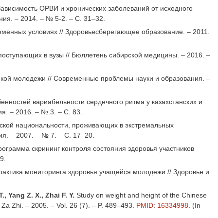
Зависимость ОРВИ и хронических заболеваний от исходного
я. – 2014. – № 5-2. – С. 31–32.
еменных условиях // Здоровьесберегающее образование. – 2011.
оступающих в вузы // Бюллетень сибирской медицины. – 2016. –
кой молодежи // Современные проблемы науки и образования. –
енностей вариабельности сердечного ритма у казахстанских и
 – 2016. – № 3. – С. 83.
ской национальности, проживающих в экстремальных
. – 2007. – № 7. – С. 17–20.
ограмма скрининг контроля состояния здоровья участников
9.
актика мониторинга здоровья учащейся молодежи // Здоровье и
., Yang Z. X., Zhai F. Y.
Study on weight and height of the Chinese
a Zhi. – 2005. – Vol. 26 (7). – P. 489–493.
PMID
:
16334998
. (In