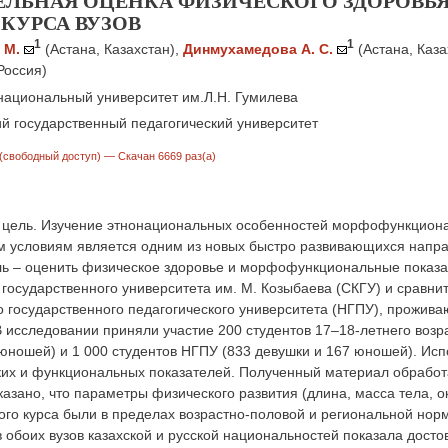
ЕЛЬНАЯ ОЦЕНКА ФИЗИЧЕСКОГО ЗДОРОВЬЯ
 КУРСА ВУЗОВ
1
1
 М.
(Астана, Казахстан)
,
Динмухамедова А. С.
(Астана, Каза
Россия)
национальный университет им.Л.Н. Гумилева
й государственный педагогический университет
(свободный доступ)
— Скачан 6669 раз(а)
 цель. Изучение этнонациональных особенностей морфофункционал
м условиям является одним из новых быстро развивающихся напра
ь – оценить физическое здоровье и морфофункциональные показат
 государственного университета им. М. Козыбаева (СКГУ) и сравни
 государственного педагогического университета (НГПУ), прожива
 исследовании приняли участие 200 студентов 17–18-летнего возр
 юношей) и 1 000 студентов НГПУ (833 девушки и 167 юношей). И
их и функциональных показателей. Полученный материал обработа
казано, что параметры физического развития (длина, масса тела, о
ого курса были в пределах возрастно-половой и региональной нор
 обоих вузов казахской и русской национальностей показала дос