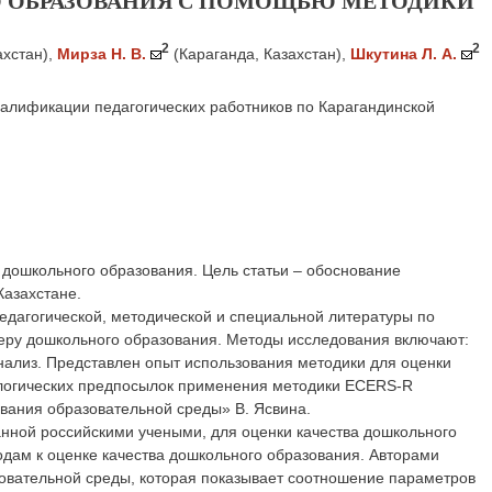
 ОБРАЗОВАНИЯ С ПОМОЩЬЮ МЕТОДИКИ
2
2
ахстан)
,
Мирза Н. В.
(Караганда, Казахстан)
,
Шкутина Л. А.
алификации педагогических работников по Карагандинской
дошкольного образования. Цель статьи – обоснование
Казахстане.
едагогической, методической и специальной литературы по
еру дошкольного образования. Методы исследования включают:
нализ. Представлен опыт использования методики для оценки
дологических предпосылок применения методики ECERS-R
ования образовательной среды» В. Ясвина.
нной российскими учеными, для оценки качества дошкольного
одам к оценке качества дошкольного образования. Авторами
овательной среды, которая показывает соотношение параметров