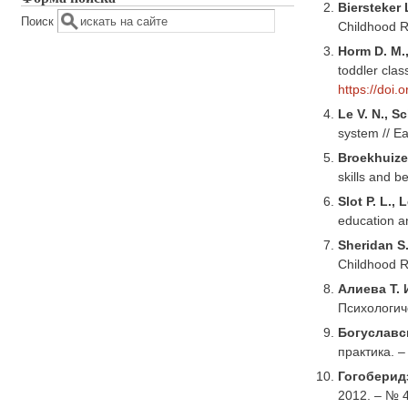
Biersteker 
Поиск
Childhood R
Horm D. M.,
toddler cla
https://doi.
Le V. N., S
system // Ea
Broekhuizen
skills and b
Slot P. L.,
education an
Sheridan S.
Childhood R
Алиева Т. 
Психологич
Богуславск
практика. –
Гогоберидз
2012. – № 4