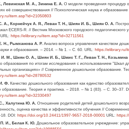
., Левинская М. А., Зинина Е. А.
О модели проведения процедур оц
ях её совершенствования // Психологическая наука и образование p
rary.ru/item.asp?id=21050803
 А., Корнейчук А. Я., Леван Т. Н., Шиян И. Б., Шиян О. А.
Постро
кал ECERS-R. // Вестник Московского городского педагогического у
. URL:
https://elibrary.ru/item.asp?id=32711561
. Н., Рымханова А. Р.
Анализ вопроса управления качеством дошк
уки и образования. – 2014. – № 1. – С. 60. URL:
https://elibrary.r
. М., Шиян О. А., Шиян И. Б., Шмис Т. Г., Леван Т. Н., Козьмина 
о образования по итогам исследования с использованием "Шкал д
льных организациях» // Современное дошкольное образование. Теори
rary.ru/item.asp?id=28780532
И. Ф.
Качество дошкольного образования как единство образователь
образование. Теория и практика. – 2018. – № 1 (83). – С. 30–37. 
rary.ru/item.asp?id=32330497
С., Халутина Ю. А.
Отношение родителей детей дошкольного возрас
енность, оценка качества и эффективности обучения // Современно
6–18. DOI:
https://doi.org/10.24411/1997-9657-2018-00001
URL:
https:
П. И., Белая К. Ю.
Дошкольное образовательное учреждение: управл
//elibrary.ru/item.asp?id=19988556