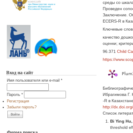
среды со шкал
Проведен сопос
Заключение. О
ECERS-R в Каза
Ключевые слов
качество дошко
оценки; критер
96.371
Child Ca
https://www.sco
Вход на сайт
PlumX
Имя пользователя или e-mail
*
Библиографиче
Ибрагимова Г. 
Пароль
*
-R в Казахстан
Регистрация
http://dx.doi.o
Забыли пароль?
Список литера
Bi Ying Hu,
threshold ef
Форма поиска