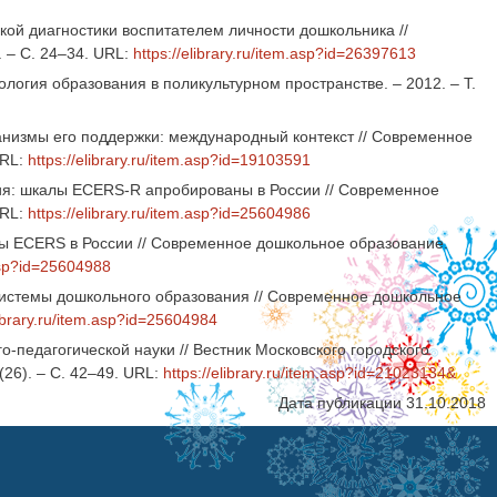
кой диагностики воспитателем личности дошкольника //
 – С. 24–34. URL:
https://elibrary.ru/item.asp?id=26397613
логия образования в поликультурном пространстве. – 2012. – Т.
низмы его поддержки: международный контекст // Современное
URL:
https://elibrary.ru/item.asp?id=19103591
ия: шкалы ECERS-R апробированы в России // Современное
URL:
https://elibrary.ru/item.asp?id=25604986
ы ECERS в России // Современное дошкольное образование.
.asp?id=25604988
системы дошкольного образования // Современное дошкольное
library.ru/item.asp?id=25604984
-педагогической науки // Вестник Московского городского
(26). – С. 42–49. URL:
https://elibrary.ru/item.asp?id=21023134&
Дата публикации 31.10.2018