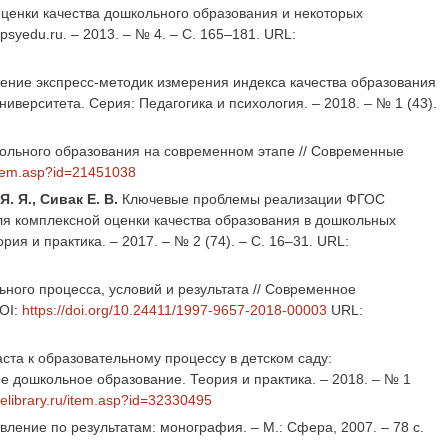
енки качества дошкольного образования и некоторых
syedu.ru. – 2013. – № 4. – C. 165–181. URL:
ение экспресс-методик измерения индекса качества образования
ниверситета. Серия: Педагогика и психология. – 2018. – № 1 (43).
ольного образования на современном этапе // Современные
u/item.asp?id=21451038
Я. Я., Сивак Е. В.
Ключевые проблемы реализации ФГОС
ля комплексной оценки качества образования в дошкольных
я и практика. – 2017. – № 2 (74). – С. 16–31. URL:
ного процесса, условий и результата // Современное
DOI:
https://doi.org/10.24411/1997-9657-2018-00003
URL:
та к образовательному процессу в детском саду:
е дошкольное образование. Теория и практика. – 2018. – № 1
//elibrary.ru/item.asp?id=32330495
ение по результатам: монография. – М.: Сфера, 2007. – 78 с.