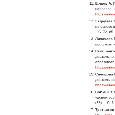
Ершов А. Г
направлени
https://elib
Зададаев С.
на основе ш
– С. 72–85
Лихачева Е
проблемы на
Реморенко И
дошкольног
образовате
https://elib
Слепцова 
дошкольное 
https://elib
Собкин В. 
удовлетвор
(83). – С. 
Третьяков 
URL:
https: