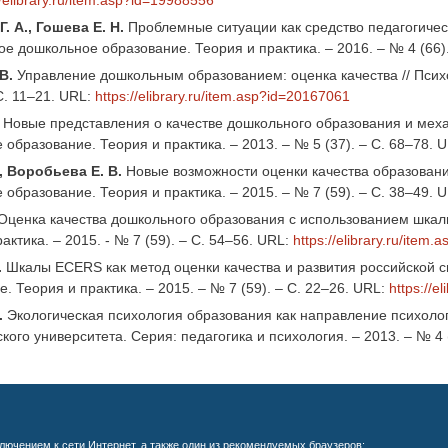
. А., Гошева Е. Н.
Проблемные ситуации как средство педагогичес
е дошкольное образование. Теория и практика. – 2016. – № 4 (66).
В.
Управление дошкольным образованием: оценка качества // Психо
С. 11–21. URL:
https://elibrary.ru/item.asp?id=20167061
Новые представления о качестве дошкольного образования и меха
образование. Теория и практика. – 2013. – № 5 (37). – С. 68–78. 
, Воробьева Е. В.
Новые возможности оценки качества образован
образование. Теория и практика. – 2015. – № 7 (59). – С. 38–49. 
Оценка качества дошкольного образования с использованием шкал
актика. – 2015. - № 7 (59). – С. 54–56. URL:
https://elibrary.ru/item
.
Шкалы ECERS как метод оценки качества и развития российской 
. Теория и практика. – 2015. – № 7 (59). – С. 22–26. URL:
https://e
.
Экологическая психология образования как направление психолого
кого университета. Серия: педагогика и психология. – 2013. – № 4 
лючением к сети Интернет, а также один из рекомендуемых браузеров: