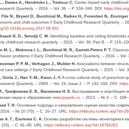
L., Dawes A., Hendricks L., Tredoux C.
Center-based early childhood c
esearch Quarterly. – 2016. – Vol. 36. – P. 334–344. DOI:
https://doi.o
 File N., Bryant D., Burchinal M., Raikes H., Forestieri N., Encinge
ssrooms and child outcomes // Early Childhood Research Quarterly. – 20
org/10.1016/j.ecresq.2017.08.002
chaack D. D., Setodji C. M.
Identifying baseline and ceiling thresholds 
rly childhood research quarterly. – 2015. – Vol. 30, Part B. – P. 215–2
 M. L., Mokrova I. L., Burchinal M. R., Garrett-Peters P. T.
Classroom
ehavior problems // Еarly Childhood Research Quarterly. – 2016. – Vol.
 Leseman P. P. M., Verhagen J., Mulder H.
Associations between structur
d care settings // Early Childhood Research Quarterly. – 2015. – Vol. 
, Giota J., Han Y.-M., Kwon J.-Y.
A cross-cultural study of preschool 
esearch Quarterly. – 2009. – Vol. 24, Issue 2. – P. 142–156. DOI:
https
И., Трифонова Е. В., Васюкова Н. Е.
Выстраивание и апробация мо
еская наука и образование
www.psyedu.ru
. – 2013. – № 3. – С. 108
ая Т. Н.
Основные подходы и направления оценки качества совреме
 2016. – № 10 (70). – C. 16–27. URL:
https://elibrary.ru/item.asp?id=
е А. Г., Езопова С. А.
Основы разработки системы мониторинга кач
 (33). – С. 81–85. URL:
https://elibrary.ru/item.asp?id=18766262