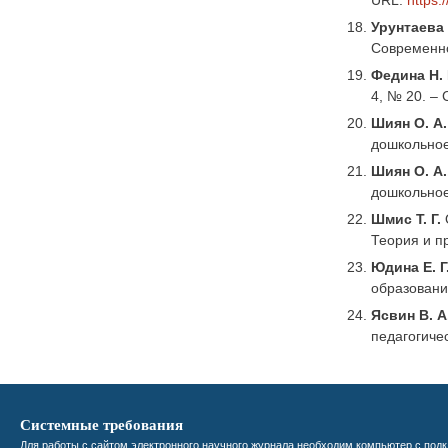
Урунтаева Г
Современно
Федина Н. 
4, № 20. – 
Шиян О. А.
дошкольное 
Шиян О. А.
дошкольное 
Шмис Т. Г.
Теория и пр
Юдина Е. Г
образование
Ясвин В. А
педагогичес
Системные требования
Для работы с сайтом электронного научного журнала необходим компьютер с подк