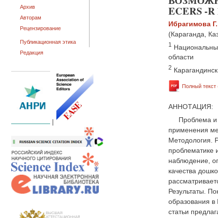
ВОЗМОЖН
ECERS -R
Архив
Авторам
Ибрагимова Г.
Рецензирование
(Караганда, Ка
Публикационная этика
1
Национальный
Редакция
области
2
Карагандинск
Полный текст 
АННОТАЦИЯ:
Проблема и 
|
применения ме
Методология. Р
проблематике 
наблюдение, оп
качества дошк
рассматриваетс
Результаты. П
образования в 
статьи предла