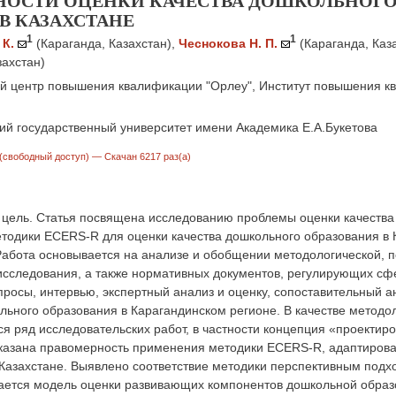
ОСТИ ОЦЕНКИ КАЧЕСТВА ДОШКОЛЬНОГО
 В КАЗАХСТАНЕ
1
1
 К.
(Караганда, Казахстан)
,
Чеснокова Н. П.
(Караганда, Каз
захстан)
 центр повышения квалификации "Орлеу", Институт повышения кв
ий государственный университет имени Академика Е.А.Букетова
(свободный доступ)
— Скачан 6217 раз(а)
цель. Статья посвящена исследованию проблемы оценки качества 
тодики ECERS-R для оценки качества дошкольного образования в 
абота основывается на анализе и обобщении методологической, п
исследования, а также нормативных документов, регулирующих сф
росы, интервью, экспертный анализ и оценку, сопоставительный а
ольного образования в Карагандинском регионе. В качестве мето
я ряд исследовательских работ, в частности концепция «проектир
оказана правомерность применения методики ECERS-R, адаптирова
Казахстане. Выявлено соответствие методики перспективным подх
гается модель оценки развивающих компонентов дошкольной образ