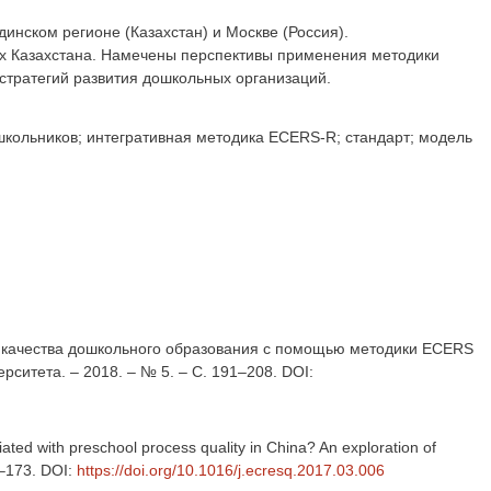
инском регионе (Казахстан) и Москве (Россия).
х Казахстана. Намечены перспективы применения методики
стратегий развития дошкольных организаций.
школьников; интегративная методика ECERS-R; стандарт; модель
нки качества дошкольного образования с помощью методики ECERS
рситета. – 2018. – № 5. – С. 191–208. DOI:
ciated with preschool process quality in China? An exploration of
63–173. DOI:
https://doi.org/10.1016/j.ecresq.2017.03.006