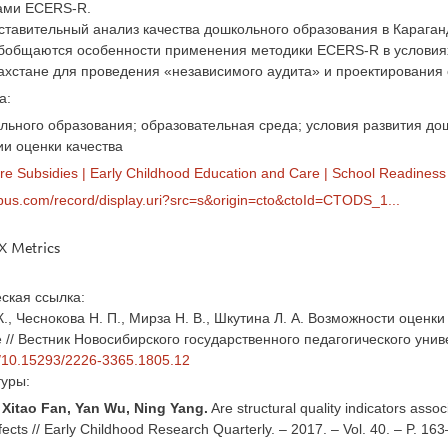
ами ECERS-R.
тавительный анализ качества дошкольного образования в Караганд
бобщаются особенности применения методики ECERS-R в условия
хстане для проведения «независимого аудита» и проектирования 
а:
льного образования; образовательная среда; условия развития до
ии оценки качества
re Subsidies
|
Early Childhood Education and Care
|
School Readiness
pus.com/record/display.uri?src=s&origin=cto&ctoId=CTODS_1...
 Metrics
ская ссылка:
К., Чеснокова Н. П., Мирза Н. В., Шкутина Л. А. Возможности оце
е // Вестник Новосибирского государственного педагогического униве
rg/10.15293/2226-3365.1805.12
туры:
 Xitao Fan, Yan Wu, Ning Yang.
Are structural quality indicators asso
fects // Early Childhood Research Quarterly. – 2017. – Vol. 40. – P. 1