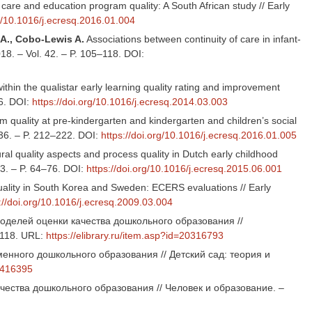
are and education program quality: A South African study // Early
rg/10.1016/j.ecresq.2016.01.004
r A., Cobo-Lewis A.
Associations between continuity of care in infant-
18. – Vol. 42. – P. 105–118. DOI:
within the qualistar early learning quality rating and improvement
26. DOI:
https://doi.org/10.1016/j.ecresq.2014.03.003
 quality at pre-kindergarten and kindergarten and children’s social
 36. – P. 212–222. DOI:
https://doi.org/10.1016/j.ecresq.2016.01.005
al quality aspects and process quality in Dutch early childhood
33. – P. 64–76. DOI:
https://doi.org/10.1016/j.ecresq.2015.06.001
quality in South Korea and Sweden: ECERS evaluations // Early
://doi.org/10.1016/j.ecresq.2009.03.004
делей оценки качества дошкольного образования //
–118. URL:
https://elibrary.ru/item.asp?id=20316793
нного дошкольного образования // Детский сад: теория и
28416395
ества дошкольного образования // Человек и образование. –