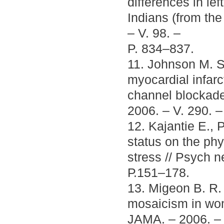
differences in lef
Indians (from the
– V. 98. –
P. 834–837.
11. Johnson M. S.
myocardial infar
channel blockade 
2006. – V. 290. 
12. Kajantie E., 
status on the ph
stress // Psych n
Р.151–178.
13. Migeon B. R. 
mosaicism in women׳s health and sex-specific 
JAMA. – 2006. – 