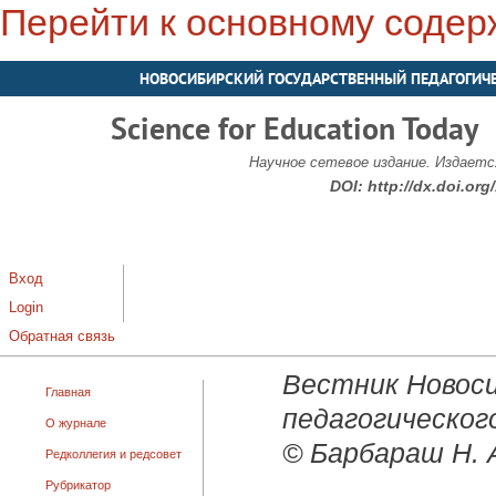
Перейти к основному соде
НОВОСИБИРСКИЙ ГОСУДАРСТВЕННЫЙ ПЕДАГОГИЧ
Science for Education Today
Научное сетевое издание. Издается
DOI:
http://dx.doi.or
Вход
Login
Обратная связь
Вестник Новоси
Главная
педагогического
О журнале
© Барбараш Н. А
Редколлегия и редсовет
Рубрикатор