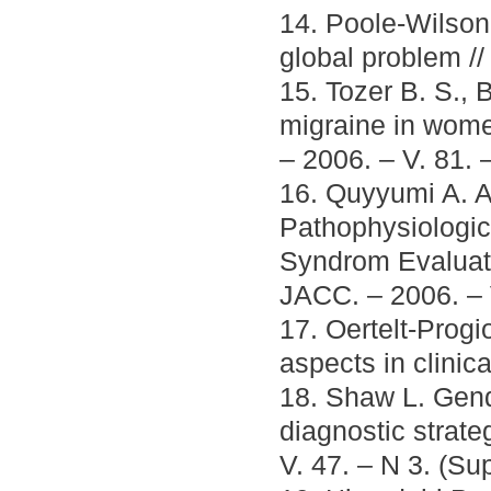
14. Poole-Wilson 
global problem //
15. Tozer B. S., 
migraine in women
– 2006. – V. 81. 
16. Quyyumi A. 
Pathophysiologic imp
Syndrom Evaluati
JACC. – 2006. – 
17. Oertelt-Prog
aspects in clinic
18. Shaw L. Gend
diagnostic strate
V. 47. – N 3. (Su