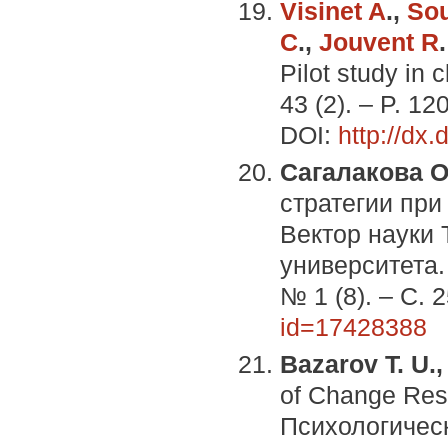
Visinet A
.,
So
C
.,
Jouvent R
Pilot study in 
43 (2). – P. 12
DOI:
http://dx
Сагалакова О.
стратегии при
Вектор науки 
университета.
№ 1 (8). – С.
id=17428388
Bazarov T. U.
of Change Resp
Психологичес