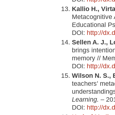
Kallio H., Virt
Metacognitive 
Educational Psy
DOI:
http://dx
Sellen A. J., L
brings intentio
memory // Memo
DOI:
http://dx
Wilson N. S., 
teachers’ meta
understandings
Learning. –
201
DOI:
http://dx