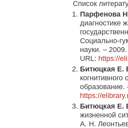
Список литерат
Парфенова Н.
диагностике ж
государственн
Социально-гу
науки. – 2009.
URL:
https://e
Битюцкая Е. 
когнитивного 
образование. 
https://elibrar
Битюцкая Е. 
жизненной сит
А. Н. Леонтье