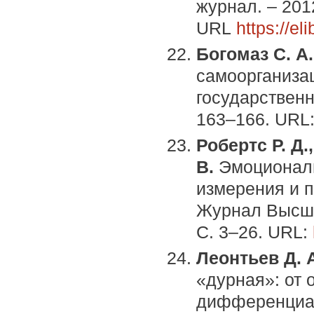
журнал. – 2012
URL
https://e
Богомаз С. А.
самоорганизац
государственн
163–166. URL
Робертс Р. Д.
В.
Эмоциональ
измерения и п
Журнал Высшей
С. 3–26. URL:
Леонтьев Д. А
«дурная»: от 
дифференциал