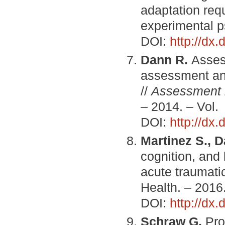
adaptation requ
experimental p
DOI:
http://dx
Dann R.
Asses
assessment and
//
Assessment i
–
2014. – Vol
DOI:
http://dx
Martinez S., 
cognition, and 
acute traumatic
Health. – 2016.
DOI:
http://dx
Schraw G.
Pro