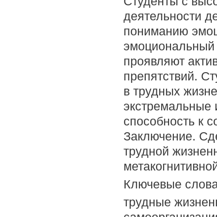
Студенты с выс
деятельности д
пониманию эмоц
эмоциональный 
проявляют акти
препятствий. С
в трудных жизн
экстремальные 
способность к с
Заключение. Сд
трудной жизнен
метакогнитивной
Ключевые слов
трудные жизненн
самоорганизаци