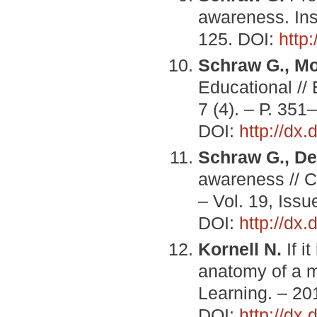
awareness. Inst
125. DOI:
http
Schraw G., M
Educational //
7 (4). – Р. 351
DOI:
http://dx
Schraw G., De
awareness // C
– Vol. 19, Issu
DOI:
http://dx
Kornell N.
If i
anatomy of a m
Learning. – 201
DOI:
http://dx