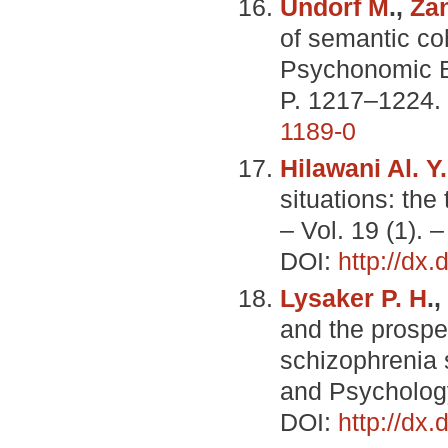
Undorf M
.,
Za
of semantic co
Psychonomic Bu
P. 1217–1224.
1189-0
Hilawani Al. Y.
situations: the 
– Vol. 19 (1). 
DOI:
http://dx
Lysaker P. H
.,
and the prospe
schizophrenia 
and Psychology
DOI:
http://dx