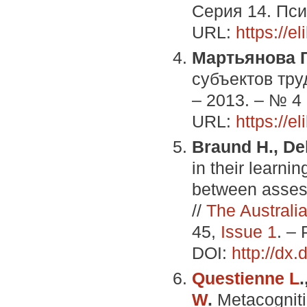
Серия 14. Пси
URL:
https://e
Мартьянова Г
субъектов тру
– 2013. – № 4 
URL:
https://e
Braund H., De
in their learni
between asses
//
The Australi
45,
Issue 1
. – 
DOI:
http://dx
Questienne L
.
W
.
Metacogniti