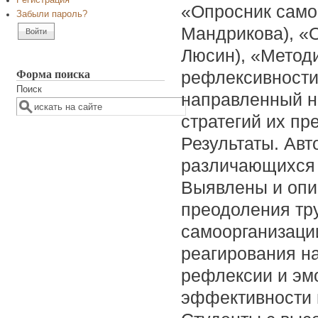
Регистрация
«Опросник само
Забыли пароль?
Мандрикова), «О
Люсин), «Метод
Форма поиска
рефлексивности»
Поиск
направленный н
стратегий их пр
Результаты. Авт
различающихся 
Выявлены и опи
преодоления тру
самоорганизаци
реагирования н
рефлексии и эм
эффективности 