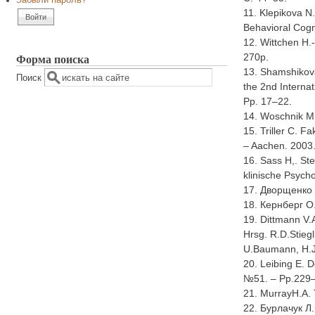
Забыли пароль?
11. Klepikova N
Behavioral Cogn
12. Wittchen H.-
Форма поиска
270р.
13. Shamshikova
Поиск
the 2nd Interna
Pр. 17–22.
14. Woschnik M.
15. Triller C. F
– Aachen. 2003.
16. Sass H,. St
klinische Psych
17. Дворщенко 
18. Кернберг О
19. Dittmann V.A
Hrsg. R.D.Stiegli
U.Baumann, H.J.
20. Leibing E. 
№51. – Рр.229
21. MurrayH.A. 
22. Бурлачук Л