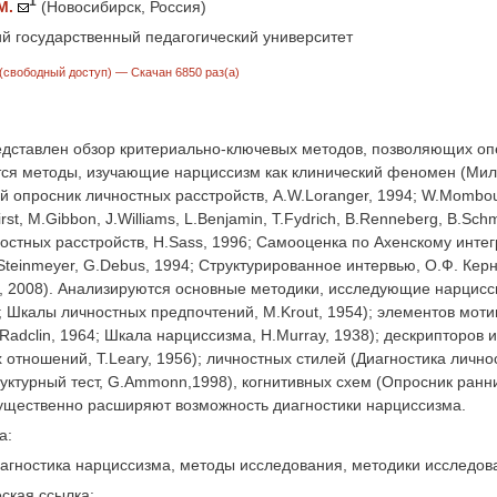
1
М.
(Новосибирск, Россия)
й государственный педагогический университет
(свободный доступ)
— Скачан 6850 раз(а)
едставлен обзор критериально-ключевых методов, позволяющих о
я методы, изучающие нарциссизм как клинический феномен (Милло
опросник личностных расстройств, А.W.Loranger, 1994; W.Mombou
.First, M.Gibbon, J.Williams, L.Benjamin, T.Fydrich, B.Renneberg, B.S
остных расстройств, H.Sass, 1996; Самооценка по Ахенскому инте
Steinmeyer, G.Debus, 1994; Структурированное интервью, О.Ф. Керн
 2008). Анализируются основные методики, исследующие нарциссиз
; Шкалы личностных предпочтений, М.Krout, 1954); элементов мотив
.Radclin, 1964; Шкала нарциссизма, H.Murray, 1938); дескрипторо
отношений, Т.Leary, 1956); личностных стилей (Диагностика личност
уктурный тест, G.Ammonn,1998), когнитивных схем (Опросник ранн
существенно расширяют возможность диагностики нарциссизма.
а:
иагностика нарциссизма, методы исследования, методики исследов
ская ссылка: