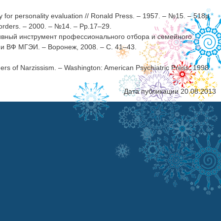
y for personality evaluation // Ronald Press. – 1957. – №15. – 518р.
isorders. – 2000. – №14. – Рр.17–29.
вный инструмент профессионального отбора и семейного
и ВФ МГЭИ. – Воронеж, 2008. – С. 41–43.
ers of Narzissism. – Washington: American Psychiatric Press, 1998.
Дата публикации 20.08.2013