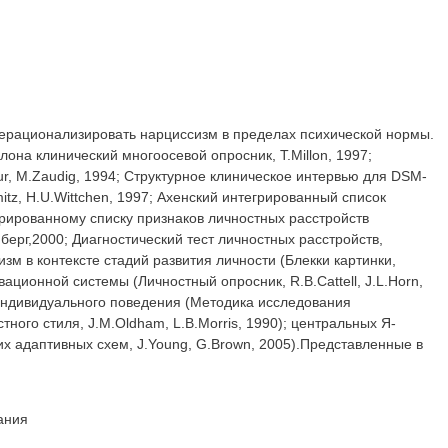
перационализировать нарциссизм в пределах психической нормы.
на клинический многоосевой опросник, T.Millon, 1997;
r, М.Zaudig, 1994; Структурное клиническое интервью для DSM-
chmitz, H.U.Wittchen, 1997; Ахенский интегрированный список
грированному списку признаков личностных расстройств
берг,2000; Диагностический тест личностных расстройств,
м в контексте стадий развития личности (Блекки картинки,
ационной системы (Личностный опросник, R.B.Cattell, J.L.Horn,
в индивидуального поведения (Методика исследования
ного стиля, J.M.Oldham, L.B.Morris, 1990); центральных Я-
их адаптивных схем, J.Young, G.Brown, 2005).Представленные в
ания