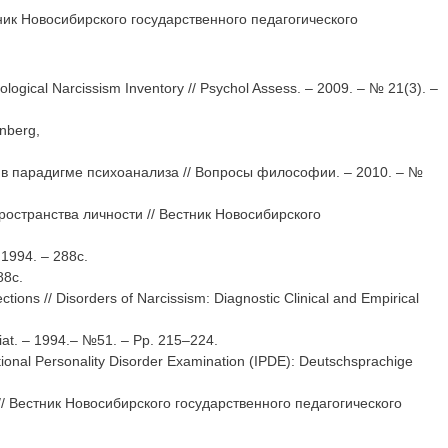
ик Новосибирского государственного педагогического
athological Narcissism Inventory // Psychol Assess. – 2009. – № 21(3). –
nberg,
в парадигме психоанализа // Вопросы философии. – 2010. – №
остранства личности // Вестник Новосибирского
1994. – 288с.
88с.
ections // Disorders of Narcissism: Diagnostic Clinical and Empirical
hiat. – 1994.– №51. – Рр. 215–224.
tional Personality Disorder Examination (IPDE): Deutschsprachige
/ Вестник Новосибирского государственного педагогического