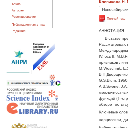
Клепикова Н. 
Архив
1
Новосибирски
Авторам
Рецензирование
Полный текст 
Публикационная этика
АННОТАЦИЯ:
Редакция
В статье пр
Рассматриваютс
Международный 
IV, ось II, M.B
признаков личн
M.Woschnik, E.
|
В.П.Дворщенко,
G.S.Blum, 1950
A.B.Swene, J.A
межличностных 
функций (Я-стр
обзоре тесты 
Ключевые слов
нарциссизм, д
Библиографиче