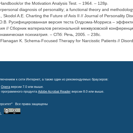
 Handbook/or the Motivation Analysis Test. – 1964. – 128р.
erpersonal diagnosis of personality; a functional theory and methodolog
 Skodol A.E. Charting the Future of Axis II // Journal of Personality D
Ю.В. Русифицированная версия теста Олдхэма-Морриса – эффекти
ия // Сборник материалов региональной межвузовской конференци
инамическая психиатрия. – СПб: Речь, 2005. – 238с.
 Flanagan K. Schema-Focused Therapy for Narcisstic Patients // Disord
лючением к сети Интернет, а также один из рекомендуемых браузеров:
;
Opera
версии 7.0 или выше.
е программного продукта
Adobe Acrobat Reader
версии 8.0 или выше.
верситет" Все права защищены
)