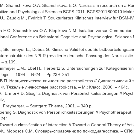
.M. Shamshikova O.A. Shamshikova E.O. Narcissism research on a Russi
itive and Psychological Sciences BCPS 2011. BCPS2011B00010 Maldive
U., Zaudig M., Fydrich T. Strukturiertes Klinisches Interview fur DSM-I
 E.O. Shamshikova O.A. Klepikova N.M. Isolation versus Communion. Mod
tional Conference on Behavioral Cognitive and Psychological Science
, Steinmeyer E., Debus G. Klinische Validitet des Selbstbeurteilungsa
aktorenstruktur des NPI-R (revidierte deutsche Fassung des Narcissistic 
 – s.109.
einmeyer E.M., Ebel H., Herpertz S. Untersuchungen zur Kategorisierung
ologie. – 1994. – №24. – Рр.239–251.
В.П. Нарциссическое личностное расстройство // Диагностический те
.Ф. Тяжелые личностные расстройства. – М.: Класс, 2000. – 464с.
., ErmerR.D. Stieglitz Diagnostik von Persönlichkeitsstörungen // Psyc
tz,
 Freyberger. – Stuttgart: Thieme, 2001. – 340 р.
Doering S. Diagnostik von Persönlichkeitsstörungen // Psychotherapeut.
–244.
Toward a classification of interaction // Toward a General Theory of Ac
.Ф., Морозов С.М. Словарь-справочник по психодиагностике. – СПб: 