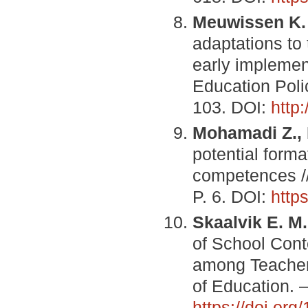
Meuwissen K. 
adaptations to
early implemen
Education Poli
103. DOI:
http
Mohamadi Z.,
potential forma
competences //
P. 6. DOI:
http
Skaalvik E. M.
of School Cont
among Teachers
of Education. –
https://doi.or