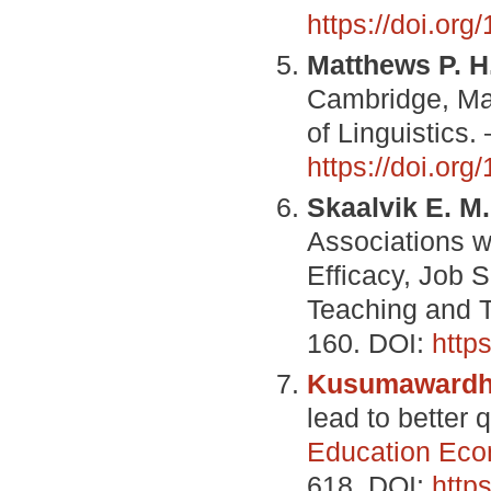
https://doi.or
Matthews P. H
Cambridge, Mass
of Linguistics.
https://doi.o
Skaalvik E. M.
Associations w
Efficacy, Job 
Teaching and T
160. DOI:
http
Kusumawardha
lead to better 
Education Eco
618. DOI:
http