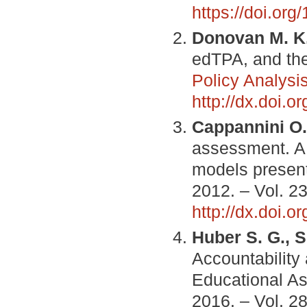
https://doi.or
Donovan M. K
edTPA, and the
Policy Analysi
http://dx.doi.
Cappannini O.
assessment. A 
models present
2012. – Vol. 2
http://dx.doi.
Huber S. G.,
Accountability
Educational As
2016. – Vol. 28