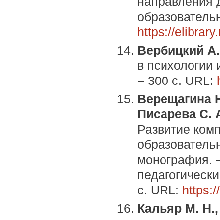
направления д
образовательн
https://elibrar
Вербицкий А. 
в психологии 
– 300 с. URL:
Верещагина Н.
Писарева С. А
Развитие комп
образовательн
монография. 
педагогически
с. URL:
https:
Кальяр М. Н.,