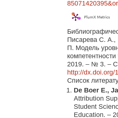
85071420395&ori
PlumX Metrics
Библиографичес
Писарева С. А.,
П. Модель уров
компетентности у
2019. – № 3. – С
http://dx.doi.or
Список литерат
De Boer E., Ja
Attribution Sup
Student Scienc
Education. – 2