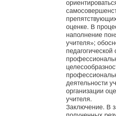
ориентироваться
самосовершенст
препятствующих
оценке. В проц
наполнение пон
учителя»; обос
педагогической
профессиональн
целесообразнос
профессиональн
деятельности у
организации оц
учителя.
Заключение. В 
полученных резу