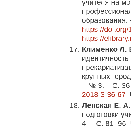
учителя на м
профессионал
образования. –
https://doi.or
https://elibra
Клименко Л. 
идентичность
прекариатиза
крупных город
– № 3. – С. 3
2018-3-36-67
Ленская Е. А
подготовки уч
4. – C. 81–96