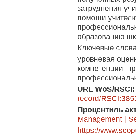
затруднения уч
помощи учителю
профессиональн
образованию шк
Ключевые слов
уровневая оценк
компетенции; п
профессиональн
URL WoS/RSCI
record/RSCI:385
Процентиль акт
Management
|
Se
https://www.scop