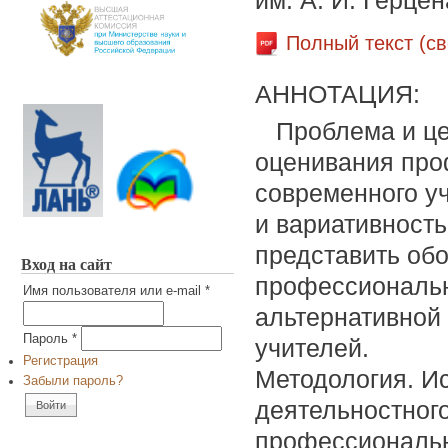
им. А. И. Герцен
Полный текст (с
АННОТАЦИЯ:
Проблема и ц
оценивания про
современного у
и вариативность
представить об
Вход на сайт
профессиональн
Имя пользователя или e-mail
*
альтернативной
Пароль
*
учителей.
Регистрация
Методология. И
Забыли пароль?
деятельностног
профессиональн