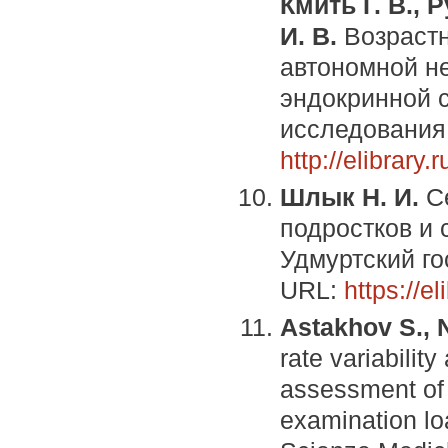
Кмить Г. В., 
И. В.
Возрастн
автономной не
эндокринной с
исследования. 
http://elibrar
Шлык Н. И.
С
подростков и 
Удмуртский го
URL:
https://e
Astakhov S., 
rate variabilit
assessment of 
examination loa