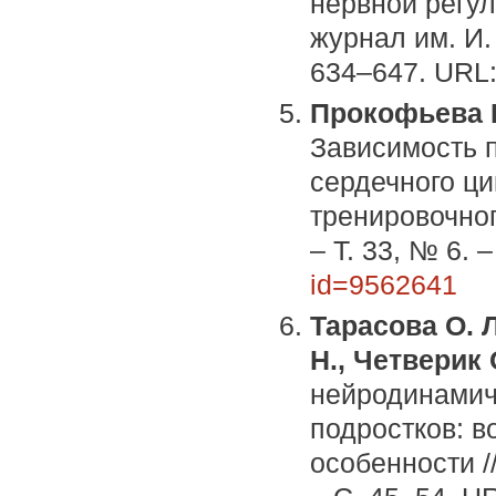
нервной регул
журнал им. И. 
634–647. URL
Прокофьева В.
Зависимость 
сердечного ци
тренировочног
– Т. 33, № 6. 
id=9562641
Тарасова О. Л
Н., Четверик 
нейродинамиче
подростков: в
особенности //