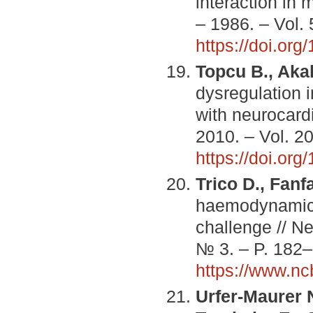
interaction in
– 1986. – Vol.
https://doi.org
Topcu B., Akal
dysregulation i
with neurocard
2010. – Vol. 20
https://doi.o
Trico D., Fanf
haemodynamic s
challenge // Ne
№ 3. – P. 182
https://www.n
Urfer-Maurer N