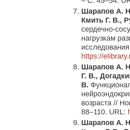
– С. 45–54. U
Шарапов А. Н.
Кмить Г. В., 
сердечно-сосу
нагрузкам раз
исследования. 
https://elibra
Шарапов А. Н.
Г. В., Догадк
В.
Функционал
нейроэндокрин
возраста // Но
88–110. URL:
Шарапов А. Н.