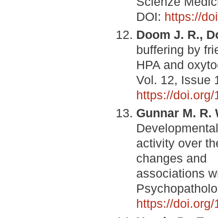
Scienze Medich
DOI:
https://d
Doom J. R., D
buffering by f
HPA and oxytoc
Vol. 12, Issue 
https://doi.or
Gunnar M. R. 
Developmental 
activity over t
changes and
associations w
Psychopatholog
https://doi.o