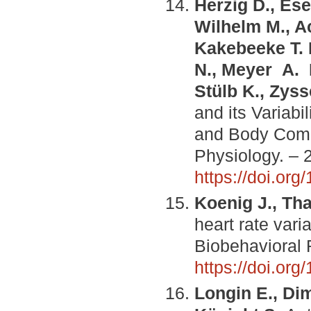
Herzig D., Ese
Wilhelm M., A
Kakebeeke T. 
N., Meyer A. H
Stülb K., Zyss
and its Variabi
and Body Compo
Physiology. – 2
https://doi.or
Koenig J., Tha
heart rate vari
Biobehavioral 
https://doi.or
Longin E., Dim