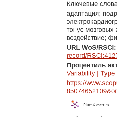
Ключевые слов
адаптация; подр
электрокардиог
тонус мозговых 
воздействие; фи
URL WoS/RSCI:
record/RSCI:412
Процентиль акт
Variability
|
Type 
https://www.scop
85074652109&ori
PlumX Metrics