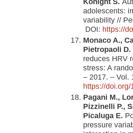
Könight S.
Aut
adolescents: i
variability // P
DOI:
https://
Monaco A., Cat
Pietropaoli D.
reduces HRV re
stress: A rando
– 2017. – Vol.
https://doi.or
Pagani M., Lom
Pizzinelli P., 
Picaluga E.
Po
pressure varia