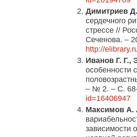
Димитриев Д.
сердечного р
стрессе // Ро
Сеченова. – 20
http://elibrar
Иванов Г. Г.,
особенности с
половозрастны
– № 2. – С. 6
id=16406947
Максимов А. 
вариабельност
зависимости 