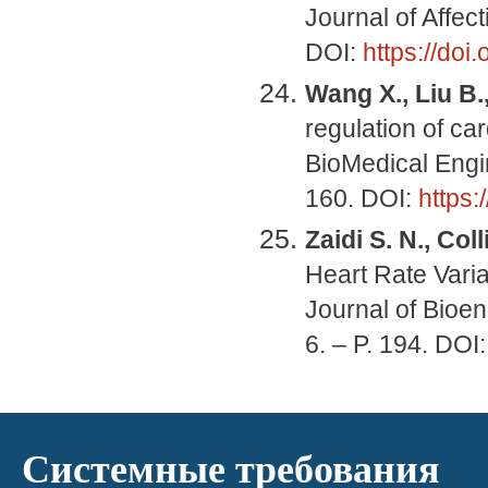
Journal of Affec
DOI:
https://doi
Wang X., Liu B.,
regulation of car
BioMedical Engin
160. DOI:
https
Zaidi S. N., Col
Heart Rate Varia
Journal of Bioen
6. – P. 194. DOI
Системные требования