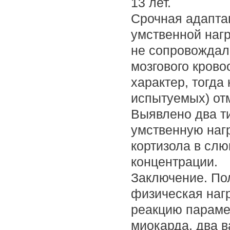
13 лет.
Срочная адапта
умственной нагр
не сопровождал
мозгового кров
характер, тогда
испытуемых) от
Выявлено два т
умственную наг
кортизола в слю
концентрации.
Заключение. По
физическая нагр
реакцию параме
миокарда, два 