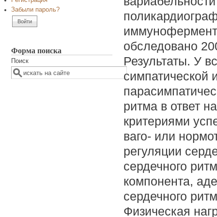
вариабельности
Регистрация
Забыли пароль?
поликардиограф
иммуноферментн
обследовано 200
Форма поиска
Результаты. У в
Поиск
симпатической 
парасимпатическ
ритма в ответ н
критериями усп
ваго- или нормо
регуляции серде
сердечного рит
компонента, ад
сердечного ритм
Физическая нагр