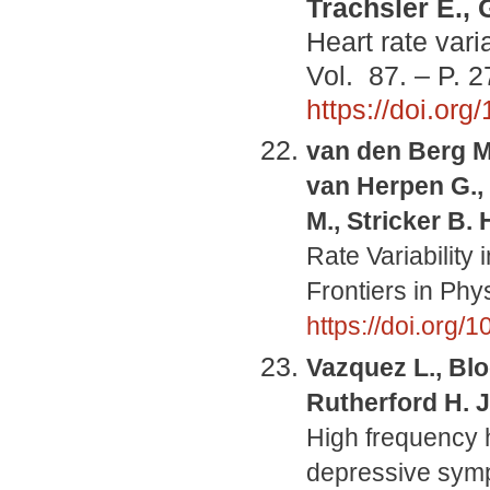
Trachsler E.,
Heart rate vari
Vol. 87. – P. 
https://doi.or
van den Berg M.
van Herpen G., 
M., Stricker B. 
Rate Variability
Frontiers in Phys
https://doi.org/
Vazquez L., Blo
Rutherford H. J
High frequency h
depressive symp