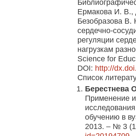
Библиографичес
Ермакова И. В., 
Безобразова В. 
сердечно-сосуд
регуляции серде
нагрузкам разно
Science for Educ
DOI:
http://dx.d
Список литерат
Берестнева О.
Применение и
исследования
обучению в ву
2013. – № 3 (1
id=20194709