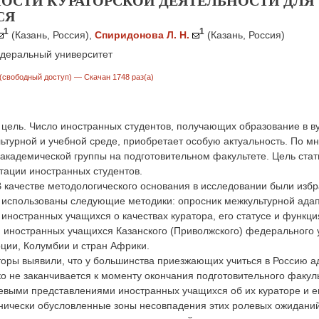
ОСТИ КУРАТОРСКОЙ ДЕЯТЕЛЬНОСТИ ДЛ
СЯ
1
1
(Казань, Россия)
,
Спиридонова Л. Н.
(Казань, Россия)
деральный университет
(свободный доступ)
— Скачан 1748 раз(а)
цель. Число иностранных студентов, получающих образование в ву
ьтурной и учебной среде, приобретает особую актуальность. По м
 академической группы на подготовительном факультете. Цель стат
тации иностранных студентов.
 качестве методологического основания в исследовании были избр
 использованы следующие методики: опросник межкультурной адап
иностранных учащихся о качествах куратора, его статусе и функц
 иностранных учащихся Казанского (Приволжского) федерального у
ции, Колумбии и стран Африки.
торы выявили, что у большинства приезжающих учиться в Россию 
о не заканчивается к моменту окончания подготовительного факул
евыми представлениями иностранных учащихся об их кураторе и 
нически обусловленные зоны несовпадения этих ролевых ожиданий