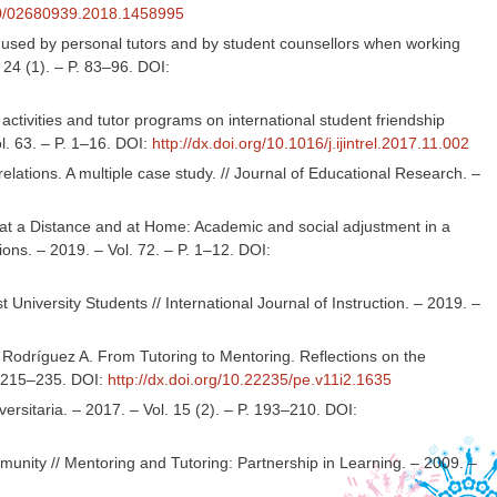
080/02680939.2018.1458995
lls used by personal tutors and by student counsellors when working
. 24 (1). – P. 83–96. DOI:
 activities and tutor programs on international student friendship
ol. 63. – P. 1–16. DOI:
http://dx.doi.org/10.1016/j.ijintrel.2017.11.002
relations. A multiple case study. // Journal of Educational Research. –
on at a Distance and at Home: Academic and social adjustment in a
tions. – 2019. – Vol. 72. – P. 1–12. DOI:
 University Students // International Journal of Instruction. – 2019. –
 Rodríguez A. From Tutoring to Mentoring. Reflections on the
P. 215–235. DOI:
http://dx.doi.org/10.22235/pe.v11i2.1635
ersitaria. – 2017. – Vol. 15 (2). – P. 193–210. DOI:
mmunity // Mentoring and Tutoring: Partnership in Learning. – 2009. –