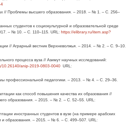
44
х // Проблемы высшего образования. – 2018. – № 1. – С. 256–
анных студентов к социокультурной и образовательной среде
17. – № 10. – С. 110–115. URL:
https://elibrary.ru/item.asp?
ии // Аграрный вестник Верхневолжья. – 2014. – № 2. – С. 9–10.
ельного процесса вуза // Азимут научных исследований:
org/10.26140/anip-2019-0803-0040
URL:
мы профессиональной педагогики. – 2013. – № 4. – С. 29–36.
тации как способ повышения качества их образования //
го образования. – 2015. – № 2. – С. 52–55. URL:
птации иностранных студентов в вузе (на примере арабских
 и образования. – 2015. – № 6. – С. 499–507. URL: