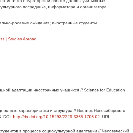
онтингента в кураторской работе должны учитываться
культурного посредника, информатора и организатора.
циально-ролевые ожидания; иностранные студенты.
ess
|
Studies Abroad
шной адаптации иностранных учащихся // Science for Education
щностные характеристики и структура // Вестник Новосибирского
6. DOI:
http://dx.doi.org/10.15293/2226-3365.1705.02
URL:
студентов в процессе социокультурной адаптации // Человеческий