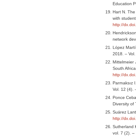
Education Po
Hart N. The 
with student
http://dx.d
Hendrickson 
network deve
López Martín
2018. – Vol.
Mittelmeier 
South Africa
http://dx.do
Parmaksız I.
Vol. 12 (4).
Ponce Cebal
Diversity of
Suárez Lanta
http://dx.d
Sutherland K
vol. 7 (2). 