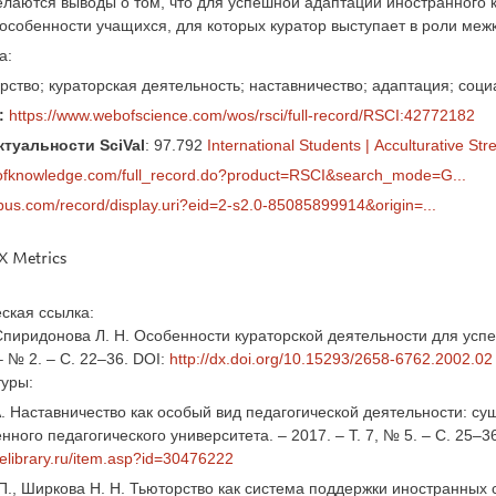
лаются выводы о том, что для успешной адаптации иностранного к
собенности учащихся, для которых куратор выступает в роли меж
а:
орство; кураторская деятельность; наставничество; адаптация; со
:
https://www.webofscience.com/wos/rsci/full-record/RSCI:42772182
туальности SciVal
: 97.792
International Students
|
Acculturative Str
bofknowledge.com/full_record.do?product=RSCI&search_mode=G...
pus.com/record/display.uri?eid=2-s2.0-85085899914&origin=...
 Metrics
ская ссылка:
 Спиридонова Л. Н. Особенности кураторской деятельности для успе
– № 2. – С. 22–36. DOI:
http://dx.doi.org/10.15293/2658-6762.2002.02
туры:
А. Наставничество как особый вид педагогической деятельности: су
нного педагогического университета. – 2017. – Т. 7, № 5. – С. 25–3
.elibrary.ru/item.asp?id=30476222
 П., Ширкова Н. Н. Тьюторство как система поддержки иностранных 