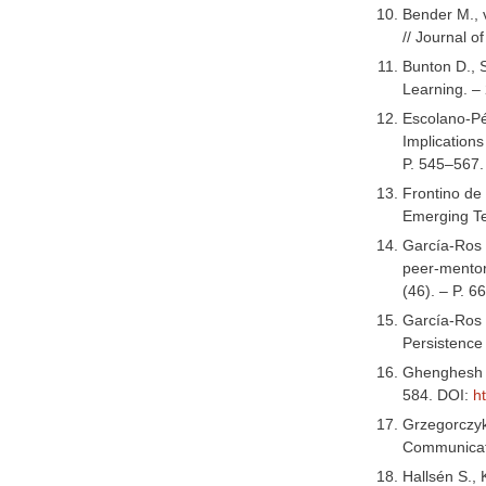
Bender M., 
// Journal o
Bunton D., S
Learning. – 
Escolano-Pé
Implications
P. 545–567.
Frontino de 
Emerging Te
García-Ros R
peer-mentori
(46). – P. 
García-Ros R
Persistence 
Ghenghesh P.
584. DOI:
h
Grzegorczyk
Communicati
Hallsén S., 