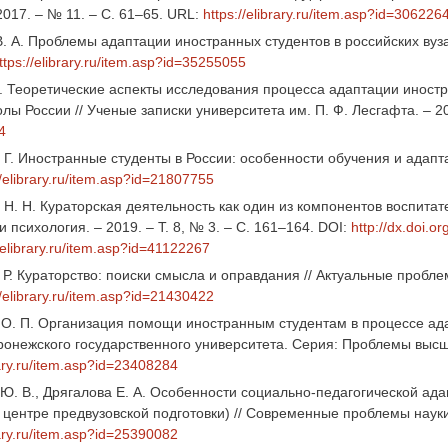
2017. – № 11. – С. 61–65. URL:
https://elibrary.ru/item.asp?id=306226
. А. Проблемы адаптации иностранных студентов в российских вуза
ttps://elibrary.ru/item.asp?id=35255055
Д. Теоретические аспекты исследования процесса адаптации иностр
ы России // Ученые записки университета им. П. Ф. Лесгафта. – 20
4
Г. Иностранные студенты в России: особенности обучения и адаптац
//elibrary.ru/item.asp?id=21807755
 Н. Н. Кураторская деятельность как один из компонентов воспитат
и психология. – 2019. – Т. 8, № 3. – С. 161–164. DOI:
http://dx.doi.
.elibrary.ru/item.asp?id=41122267
 Р. Кураторство: поиски смысла и оправдания // Актуальные пробле
//elibrary.ru/item.asp?id=21430422
О. П. Организация помощи иностранным студентам в процессе адап
ронежского государственного университета. Серия: Проблемы высше
rary.ru/item.asp?id=23408284
Ю. В., Дрягалова Е. А. Особенности социально-педагогической ада
в центре предвузовской подготовки) // Современные проблемы науки
rary.ru/item.asp?id=25390082