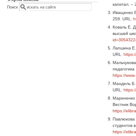
капитал. – 
Поиск
Иващенко В
259. URL:
h
Коваль Е. 
высшей школ
id=3054322
Лапшина Е. 
URL:
https:
Мальчукова
педагогика 
https://www
Мандель Б.
URL:
https:
Мариненко 
Вестник Во
https://elib
Павлюкова 
студентов 
https://elib