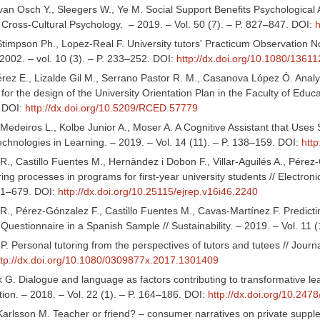
van Osch Y., Sleegers W., Ye M. Social Support Benefits Psychological
f Cross-Cultural Psychology. – 2019. – Vol. 50 (7). – P. 827–847. DOI:
h
timpson Ph., Lopez-Real F. University tutors' Practicum Observation No
2002. – vol. 10 (3). – P. 233–252. DOI:
http://dx.doi.org/10.1080/136
rez E., Lizalde Gil M., Serrano Pastor R. M., Casanova López Ó. Analy
 for the design of the University Orientation Plan in the Faculty of Ed
 DOI:
http://dx.doi.org/10.5209/RCED.57779
Medeiros L., Kolbe Junior A., Moser A. A Cognitive Assistant that Uses S
chnologies in Learning. ‒ 2019. – Vol. 14 (11). – P. 138–159. DOI:
http
., Castillo Fuentes M., Hernàndez i Dobon F., Villar-Aguilés A., Pérez
ng processes in programs for first-year university students // Electron
661–679. DOI:
http://dx.doi.org/10.25115/ejrep.v16i46.2240
., Pérez-Gónzalez F., Castillo Fuentes M., Cavas-Martínez F. Predictin
Questionnaire in a Spanish Sample // Sustainability. – 2019. – Vol. 11 
 Personal tutoring from the perspectives of tutors and tutees // Journa
ttp://dx.doi.org/10.1080/0309877x.2017.1301409
 G. Dialogue and language as factors contributing to transformative le
on. – 2018. – Vol. 22 (1). – P. 164–186. DOI:
http://dx.doi.org/10.247
Karlsson M. Teacher or friend? – consumer narratives on private supple