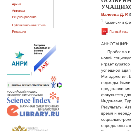
ОСОБЕНН
УЧАЩИХ
Архив
Авторам
Валеева Д. Р.
Рецензирование
1
Казанский фе
Публикационная этика
Редакция
Полный текст 
АННОТАЦИЯ:
Проблема и 
новой социокул
играет куратор
успешной адап
|
Методология. В
подходы. Были
представления 
факультета для
Индонезии, Тур
Результаты. Ав
время и нередк
социально-рол
определены эт