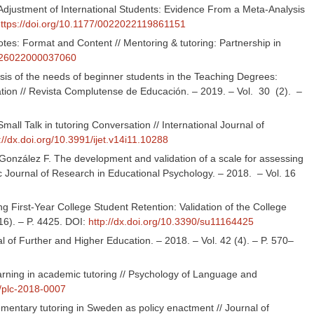
 Adjustment of International Students: Evidence From a Meta-Analysis
ttps://doi.org/10.1177/0022022119861151
tes: Format and Content // Mentoring & tutoring: Partnership in
1126022000037060
sis of the needs of beginner students in the Teaching Degrees:
ucation // Revista Complutense de Educación. – 2019. – Vol. 30 (2). –
mall Talk in tutoring Conversation // International Journal of
://dx.doi.org/10.3991/ijet.v14i11.10288
-González F. The development and validation of a scale for assessing
ic Journal of Research in Educational Psychology. – 2018. – Vol. 16
g First-Year College Student Retention: Validation of the College
(16). – P. 4425. DOI:
http://dx.doi.org/10.3390/su11164425
l of Further and Higher Education. – 2018. – Vol. 42 (4). – P. 570–
arning in academic tutoring // Psychology of Language and
8/plc-2018-0007
mentary tutoring in Sweden as policy enactment // Journal of