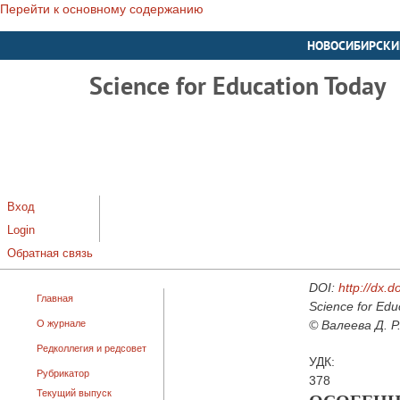
Перейти к основному содержанию
НОВОСИБИРСКИ
Science for Education Today
Вход
Login
Обратная связь
DOI:
http://dx.
Главная
Science for Edu
О журнале
© Валеева Д. Р
Редколлегия и редсовет
УДК:
Рубрикатор
378
Текущий выпуск