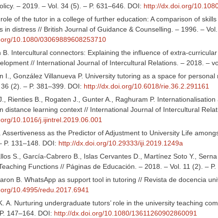
licy. – 2019. – Vol. 34 (5). – P. 631–646. DOI:
http://dx.doi.org/10.1
role of the tutor in a college of further education: A comparison of ski
s in distress // British Journal of Guidance & Counselling. – 1996. – Vol
oi.org/10.1080/03069889608253710
B. Intercultural connectors: Explaining the influence of extra-curricular
lopment // International Journal of Intercultural Relations. – 2018. – v
 I., González Villanueva P. University tutoring as a space for personal 
 36 (2). – P. 381–399. DOI:
http://dx.doi.org/10.6018/rie.36.2.291161
J., Rienties B., Rogaten J., Gunter A., Raghuram P. Internationalisati
n distance learning context // International Journal of Intercultural Rela
i.org/10.1016/j.ijintrel.2019.06.001
 Assertiveness as the Predictor of Adjustment to University Life amongst
 – P. 131–148. DOI:
http://dx.doi.org/10.29333/iji.2019.1249a
los S., García-Cabrero B., Islas Cervantes D., Martínez Soto Y., Serna
 Teaching Functions // Páginas de Educación. – 2018. – Vol. 11 (2). – 
ron B. WhatsApp as support tool in tutoring // Revista de docencia univ
oi.org/10.4995/redu.2017.6941
. A. Nurturing undergraduate tutors’ role in the university teaching co
– P. 147–164. DOI:
http://dx.doi.org/10.1080/13611260902860091