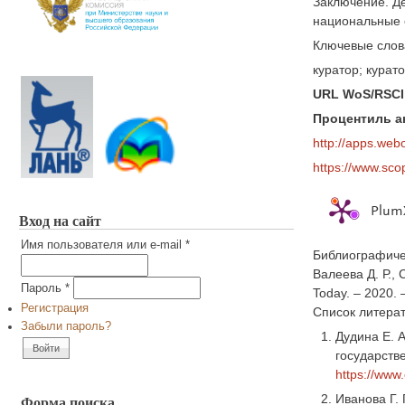
Заключение. Де
национальные о
Ключевые слов
куратор; курат
URL WoS/RSCI
Процентиль ак
http://apps.we
https://www.sco
PlumX
Вход на сайт
Имя пользователя или e-mail
*
Библиографиче
Валеева Д. Р.,
Пароль
*
Today. – 2020. 
Регистрация
Список литера
Забыли пароль?
Дудина Е. 
государстве
https://www
Форма поиска
Иванова Г.