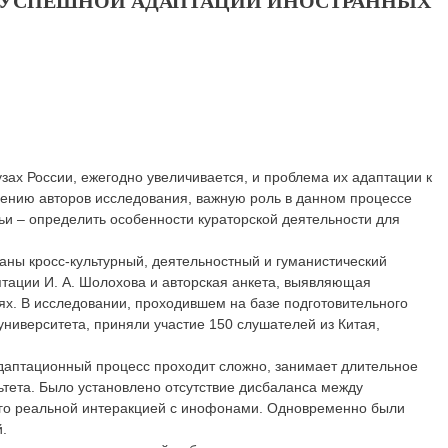
Я УСПЕШНОЙ АДАПТАЦИИ ИНОСТРАННЫХ
зах России, ежегодно увеличивается, и проблема их адаптации к
нению авторов исследования, важную роль в данном процессе
ьи – определить особенности кураторской деятельности для
аны кросс-культурный, деятельностный и гуманистический
тации И. А. Шолохова и авторская анкета, выявляющая
иях. В исследовании, проходившем на базе подготовительного
ниверситета, приняли участие 150 слушателей из Китая,
адаптационный процесс проходит сложно, занимает длительное
ьтета. Было установлено отсутствие дисбаланса между
его реальной интеракцией с инофонами. Одновременно были
.