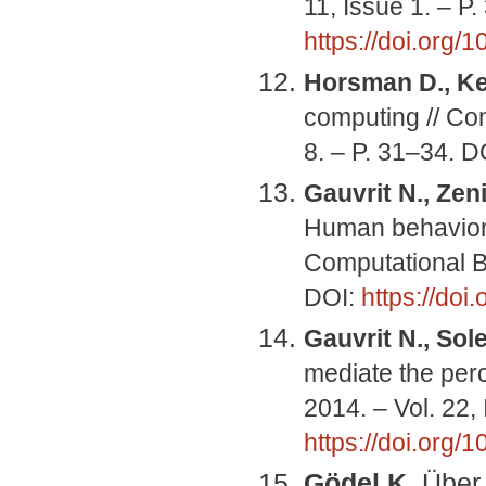
11, Issue 1. – P
https://doi.org/
Horsman D., Ke
computing // Co
8. – P. 31–34. D
Gauvrit N., Zeni
Human behaviora
Computational Bi
DOI:
https://doi
Gauvrit N., Sole
mediate the perc
2014. – Vol. 22,
https://doi.org
Gödel K.
Über 