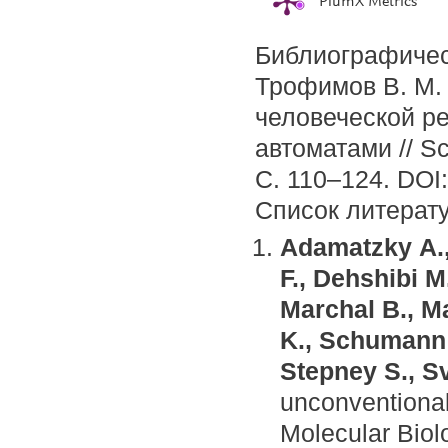
PlumX Metrics
Библиографичес
Трофимов В. М.
человеческой р
автоматами // Sc
С. 110–124. DOI
Список литерат
Adamatzky
А
F., Dehshibi M
Marchal B., M
K., Schumann A
Stepney S., Sv
unconventional
Molecular Biol