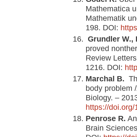
Mathematica un
Mathematik und
198. DOI:
http
Grundler W., 
proved nonther
Review Letters
1216. DOI:
htt
Marchal B.
The
body problem /
Biology. – 2013
https://doi.or
Penrose R.
An 
Brain Sciences.