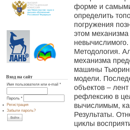
форме и самыми
определить топ
погружения позн
этом механизма 
невычислимого.
Методология. А
механизма пред
машины Тьюринг
Вход на сайт
модели. Послед
Имя пользователя или e-mail
*
объектов – лент
рефлексию в цел
Пароль
*
вычислимым, ка
Регистрация
Забыли пароль?
Результаты. От
циклы восприят