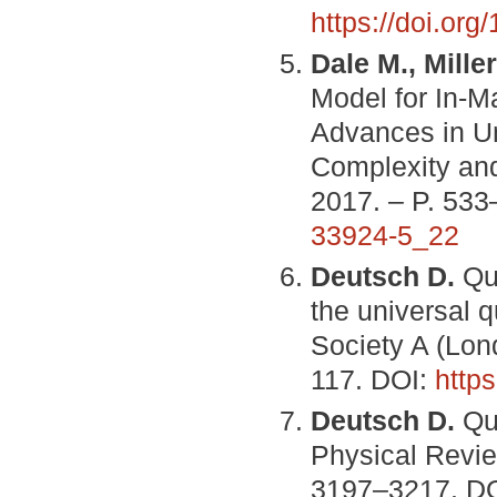
https://doi.or
Dale M., Miller
Model for In-M
Advances in U
Complexity and
2017. – P. 53
33924-5_22
Deutsch D.
Qua
the universal 
Society A (Lond
117. DOI:
http
Deutsch D.
Qu
Physical Revie
3197–3217. D