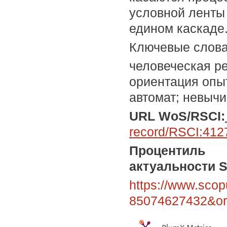
условной ленты 
едином каскаде
Ключевые слов
человеческая р
ориентация опы
автомат; невыч
URL WoS/RSCI:
record/RSCI:412
Процентиль
актуальности S
https://www.scop
85074627432&ori