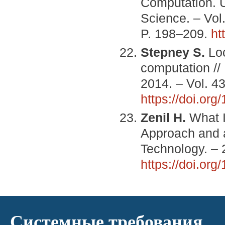
Computation. 
Science. – Vol.
P. 198–209.
ht
Stepney S.
Loc
computation //
2014. – Vol. 43
https://doi.or
Zenil H.
What I
Approach and a
Technology. – 
https://doi.or
Системные требования