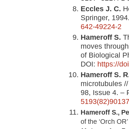
Eccles J. C.
Ho
Springer, 1994
642-49224-2
Hameroff S.
Th
moves through 
of Biological P
DOI:
https://d
Hameroff S. R.
microtubules //
98, Issue 4. –
5193(82)90137
Hameroff S., P
of the ‘Orch OR’