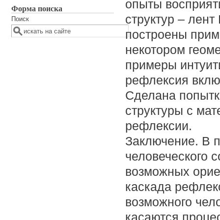
опыты восприят
Форма поиска
структур – лент
Поиск
построены прим
некотором геом
примеры интуит
рефлексия включ
Сделана попытк
структуры с ма
рефлексии.
Заключение. В 
человеческого с
возможных орие
каскада рефлек
возможного чел
касаются проце