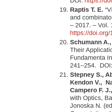
DOI:
https://
Raptis T. E.
“Vi
and combinatori
– 2017. – Vol.
https://doi.or
Schumann A., 
Their Applicat
Fundamenta Inf
241–254. DOI
Stepney S., A
Kendon V., Na
Campero F. J.
with Optics, B
Jonoska N. (e