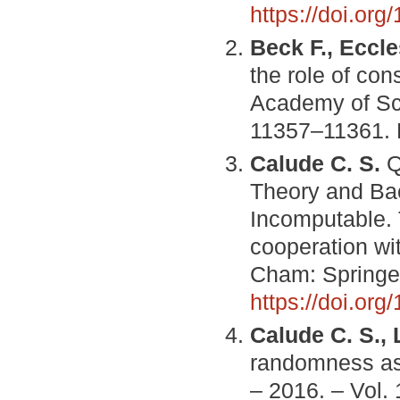
https://doi.or
Beck F., Eccle
the role of con
Academy of Sci
11357–11361.
Calude C. S.
Q
Theory and Bac
Incomputable. 
cooperation wi
Cham: Springer
https://doi.or
Calude C. S.,
randomness as 
– 2016. – Vol. 