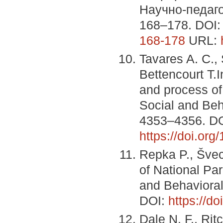
Научно-педаго
168–178. DOI
168-178
URL:
Tavares A. C., S
Bettencourt T.
and process of
Social and Beh
4353–4356. DO
https://doi.or
Repka P., Švec
of National Pa
and Behavioral
DOI:
https://d
Dale N. F., Rit