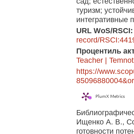
сад; естествен
туризм; устойчи
интегративные 
URL WoS/RSCI
:
record/RSCI:441
Процентиль акт
Teacher
|
Temnot
https://www.scop
85096880004&ori
PlumX Metrics
Библиографичес
Ищенко А. В., С
готовности пот