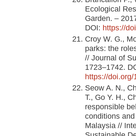
Ecological Rest
Garden. – 2017
DOI:
https://d
Croy W. G., Mo
parks: the rol
// Journal of S
1723–1742. DO
https://doi.or
Seow A. N., Ch
T., Go Y. H., C
responsible be
conditions and
Malaysia // In
Sustainable De