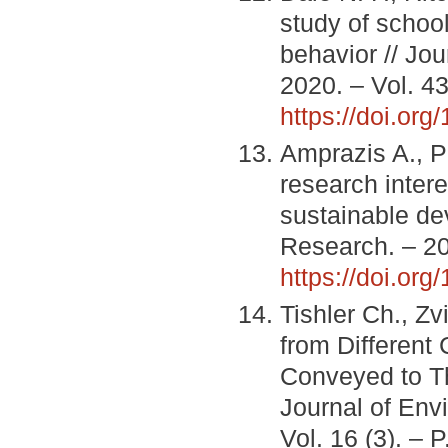
study of schoo
behavior // Jo
2020. – Vol. 43
https://doi.org
Amprazis A., P
research inter
sustainable de
Research. – 20
https://doi.or
Tishler Ch., Zv
from Different
Conveyed to Th
Journal of Env
Vol. 16 (3). – 