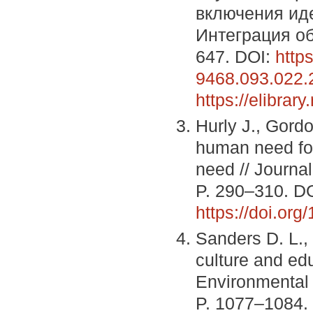
включения иде
Интеграция об
647. DOI:
http
9468.093.022.
https://elibra
Hurly J., Gordo
human need for
need // Journal
P. 290–310. DO
https://doi.or
Sanders D. L.,
culture and ed
Environmental 
P. 1077–1084.