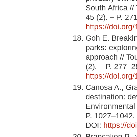
South Africa /
45 (2). – P. 27
https://doi.or
Goh E. Breaking
parks: explorin
approach // To
(2). – P. 277–2
https://doi.or
Canosa A., Gra
destination: de
Environmental 
P. 1027–1042.
DOI:
https://d
Brancalion P., 