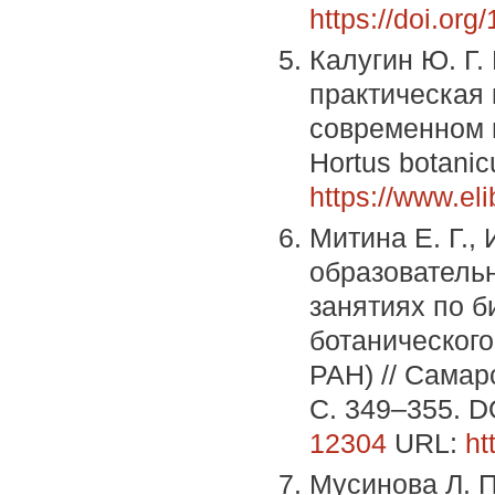
https://doi.or
Калугин Ю. Г
практическая
современном м
Hortus botanic
https://www.el
Митина Е. Г.,
образовательн
занятиях по б
ботанического
РАН) // Самарс
С. 349–355. D
12304
URL:
ht
Мусинова Л. П