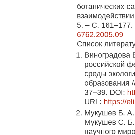
ботанических са
взаимодействии /
5. – С. 161–177.
6762.2005.09
Список литерат
Виноградова Е
российской ф
среды экологи
образования /
37–39. DOI:
ht
URL:
https://e
Мукушев Б. А.
Мукушев С. Б.
научного миро