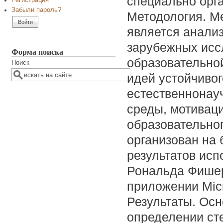
специально орг
Регистрация
Забыли пароль?
Методология. М
является анали
зарубежных исс
Форма поиска
образовательно
Поиск
идей устойчивог
естественнонау
среды, мотивац
образовательно
организован на 
результатов исп
Рональда Фишер
приложении Micro
Результаты. Осн
определении ст