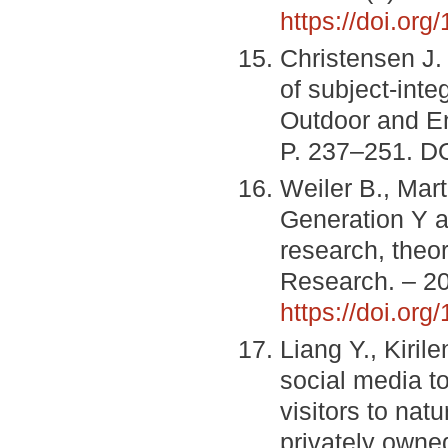
https://doi.org
Christensen J. 
of subject-inte
Outdoor and En
P. 237–251. D
Weiler B., Mar
Generation Y a
research, theor
Research. – 20
https://doi.or
Liang Y., Kiri
social media t
visitors to nat
privately owne