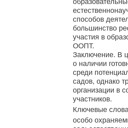
образовательны
естественнонау
способов деятел
большинство рес
участия в обра
ООПТ.
Заключение. В 
о наличии гото
среди потенциа
садов, однако т
организации в с
участников.
Ключевые слов
особо охраняем