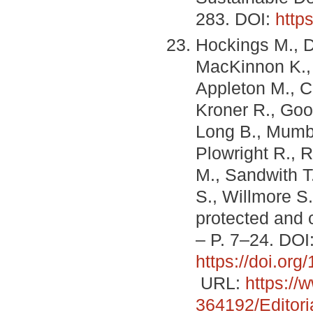
283. DOI:
http
Hockings M., Du
MacKinnon K., 
Appleton M., C
Kroner R., Goo
Long B., Mumba
Plowright R., 
M., Sandwith T
S., Willmore S
protected and c
– P. 7–24. DOI
https://doi.o
URL:
https://
364192/Editori