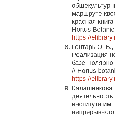
общекультурн
маршруте-кве
красная книга
Hortus Botanic
https://elibra
Гонтарь О. Б.,
Реализация н
базе Полярно-
// Hortus bota
https://elibra
Калашникова 
деятельность 
института им.
непрерывного 