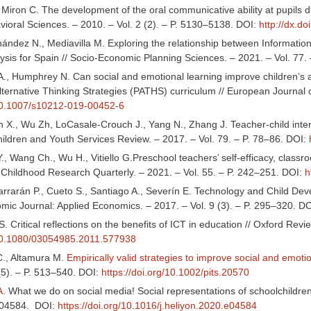
Miron C. The development of the oral communicative ability at pupils d
vioral Sciences. – 2010. – Vol. 2 (2). – P. 5130–5138. DOI:
http://dx.d
ndez N., Mediavilla M. Exploring the relationship between Informat
lysis for Spain // Socio-Economic Planning Sciences. – 2021. – Vol. 77.
., Humphrey N. Can social and emotional learning improve children’s a
lternative Thinking Strategies (PATHS) curriculum // European Journal o
/10.1007/s10212-019-00452-6
n X., Wu Zh, LoCasale-Crouch J., Yang N., Zhang J. Teacher-child intera
hildren and Youth Services Review. – 2017. – Vol. 79. – P. 78–86. DOI:
 Y., Wang Ch., Wu H., Vitiello G.Preschool teachers’ self-efficacy, classro
y Childhood Research Quarterly. – 2021. – Vol. 55. – P. 242–251. DOI:
h
 Ibarrarán P., Cueto S., Santiago A., Severín E. Technology and Child D
ic Journal: Applied Economics. – 2017. – Vol. 9 (3). – P. 295–320. D
S. Critical reflections on the benefits of ICT in education // Oxford Revi
/10.1080/03054985.2011.577938
C., Altamura M.
Empirically valid strategies to improve social and emot
(5). – P. 513–540. DOI:
https://doi.org/10.1002/pits.20570
A.
What we do on social media! Social representations of schoolchildren'
. e04584. DOI:
https://doi.org/10.1016/j.heliyon.2020.e04584