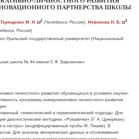
КАТИВНО-ЛИЧНОСТНОГО РАЗВИТИЯ
НОВАЦИОННОГО ПАРТНЕРСТВА ШКОЛЫ
2
3
,
Терещенко М. Н.
(Челябинск, Россия)
,
Новикова Н. Б.
ябинск, Россия)
но-Уральский государственный университет (Национальный
ная школа № 44 имени С.Ф. Бароненко»
ативно-личностного развития обучающихся в условиях научно-
ктивность программы коммуникативно-личностного развития
ции.
ованный, семиотический и герменевтический подходы. Для
 диагностические методики: «Рукавички» (Г. А. Цукерман),
тья и сестры» (модифицированные пробы Ж. Пиаже). В
ассов. Для анализа эмпирических данных и отслеживания
достоверность результатов проведенного исследования.