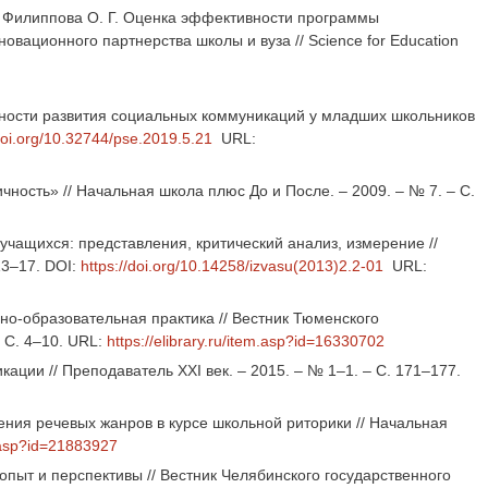
В., Филиппова О. Г. Оценка эффективности программы
вационного партнерства школы и вуза // Science for Education
ожности развития социальных коммуникаций у младших школьников
/doi.org/10.32744/pse.2019.5.21
URL:
ность» // Начальная школа плюс До и После. – 2009. – № 7. – С.
 учащихся: представления, критический анализ, измерение //
13–17. DOI:
https://doi.org/10.14258/izvasu(2013)2.2-01
URL:
чно-образовательная практика // Вестник Тюменского
 С. 4–10. URL:
https://elibrary.ru/item.asp?id=16330702
ции // Преподаватель XXI век. – 2015. – № 1–1. – С. 171–177.
ения речевых жанров в курсе школьной риторики // Начальная
m.asp?id=21883927
пыт и перспективы // Вестник Челябинского государственного