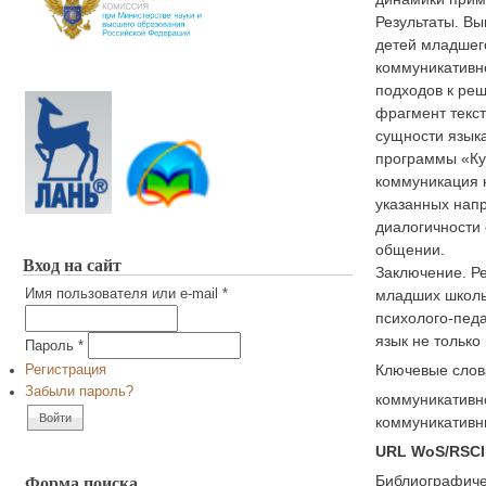
Результаты. В
детей младшего
коммуникативн
подходов к реш
фрагмент текст
сущности язык
программы «Ку
коммуникация к
указанных нап
диалогичности 
общении.
Вход на сайт
Заключение. Ре
Имя пользователя или e-mail
*
младших школь
психолого-пед
язык не только
Пароль
*
Ключевые слов
Регистрация
Забыли пароль?
коммуникативно
коммуникативны
URL WoS/RSCI
Форма поиска
Библиографиче