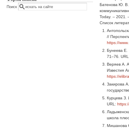
Батенова Ю. В.
Поиск
коммуникативно
Today. – 2021. 
Список литера
Антопольск
// Перспект
https://www
Бунеева Е.
71–76. URL
Веряев А. А
Известия Ал
https://elib
Закирова А
государств
Курцева З.
URL:
https:
Ладыженска
школа плюс 
Мишанова О