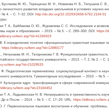
, Буслаева М. Ю., Терещенко М. Н., Новикова Н. Б., Типушков С. 
-личностного развития младших школьников в условиях научно-инно
– № 4. – С. 7–32. DOI:
http://dx.doi.org/10.15293/2658-6762.2104.01
туры:
ая Т. А., Байбакова О. Ю., Журавлева С. С. Исследование и возм
ивы науки и образования. – 2019. – № 5. – С. 289–300. DOI:
https:/
.elibrary.ru/item.asp?id=41266923
 В. К определению понятия «функционально грамотная языковая лич
:
https://elibrary.ru/item.asp?id=12880177
., Нечунаева М. Н., Татарникова Г. В. Функциональная грамотность
тайского государственного университета. – 2013. – Т. 2, № 2. – С. 
rary.ru/item.asp?id=21029533
. Ф. Педагогическая герменевтика: социокультурный контекст и нау
енного университета. Гуманитарные исследования. – 2010. – № 5. –
 И. Культурное ядро: трансформация в сфере современной коммуника
//elibrary.ru/item.asp?id=23160452
я Т. А., Ладыженская Н. В. Непрерывность и преемственность изуч
До и После. – 2014. – № 3. – С. 17–20. URL:
https://elibrary.ru/ite
. Г. Первоначальное языковое воспитание и обучение: проблемы, о