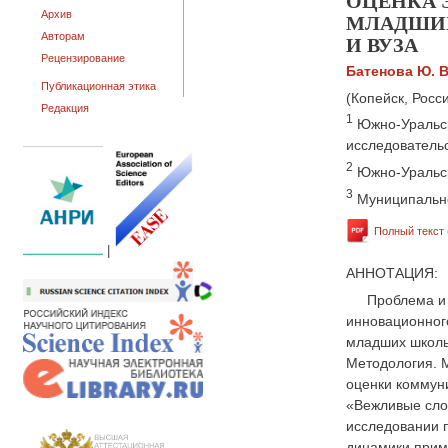
ОЦЕНКА 
МЛАДШИХ
Архив
И ВУЗА
Авторам
Рецензирование
Батенова Ю. В
Публикационная этика
(Копейск, Росс
Редакция
1
Южно-Уральск
исследовательс
2
Южно-Уральск
3
Муниципально
Полный текст 
|
АННОТАЦИЯ:
Проблема и 
инновационного
младших школьн
Методология. 
оценки коммуни
«Вежливые слов
исследовании п
динамики прим