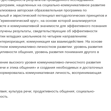
программ, нацеленных на социально-коммуникативное развитие
еализована авторская образовательная программа по
ьный и эвристический потенциал методологических принципов и
ерменевтический круг», на основе которой анализируется
тексте и коммуникативной значимости для эффективного познания
олучены результаты, свидетельствующие об эффективности
итии младших школьников по четырем направлениям:
интериоризация; коммуникация как взаимодействие. На основе
ном коммуникативно-личностном развитии: уровень развития
уктивности общения, уровень развития понимания другого в
жение высокого уровня коммуникативно-личностного развития
ечи и этика общения» и создания необходимых и достаточных
 сформировалась коммуникативная личность, воспринимающая
ия; культура речи; продуктивность общения; социально-
ость.