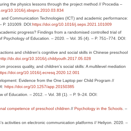
uring the physics lessons through the project method // Procedia –
oi.org/10.1016/j.sbspro.2010.03.834
ion and Communication Technologies (ICT) and academic performance:
 – P. 101009. DOI:
https://doi.org/10.1016/j.seps.2021.101009
cademic progress? Findings from a randomised controlled trial of
f Psychology of Education. – 2020. – Vol. 35 (4). – P. 751–774. DOI:
ctions and children's cognitive and social skills in Chinese preschool
http://dx.doi.org/10.1016/j.childyouth.2017.05.028
om process quality, and children’s social skills: A multilevel mediation
ttps://doi.org/10.1016/j.ecresq.2020.12.001
evelopment: Evidence from the One Laptop per Child Program //
OI:
https://doi.org/10.1257/app.20150385
ew of Education. – 2012. – Vol. 38 (1). – P. 9–24. DOI:
ional competence of preschool children
//
Psychology in the Schools
. –
s activities on electronic communication platforms // Heliyon. 2020. –