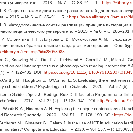
кого университета. – 2016. – № 7. – С. 86–91. URL:
https://elibrary
Л. В. Социально-коммуникативное развитие детей дошкольного возра
а. – 2015. – № 6. – С. 85–91. URL:
https://www.elibrary.ru/item.asp
Л. В. Методологические основы реализации принципа интеграции в 
нного педагогического университета. – 2013. – № 6. – С. 285–291.
 И. С., Биктина Н. Н., Логутова Е. В., Молокостова А. М. Психоло
ения новых образовательных стандартов: монография. – Оренбург: 
w.elibrary.ru/item.asp?id=28058988
 C., Snowling M. J., Duff F. J., Fieldsend E., Carroll J. M., Miles J., G
ects of an oral language versus a phonology with reading intervention // 
 (4). – P. 422–432. DOI:
https://doi.org/10.1111/j.1469-7610.2007.01849
McCarthy M., Houghton S., O'Connor E. S. Evaluating the effectiveness 
ry school children // Psychology in the Schools. – 2020. – Vol. 57 (6).
Vicente Salido-López J., Rodrigo-Ruiz D. Effect of a Programme to Enha
didáctica. – 2017. – Vol. 22 (2). – P. 135–141. DOI:
http://dx.doi.org/1
, Wasik B. A., Hindman A. H. Exploring the unique contributions of teac
ood Research Quarterly. – 2020. – Vol. 51. – P. 178–190. DOI:
https://do
utiérrez M., Gimenez G., Calero J. Is the use of ICT in education lead
unities // Computers & Education. – 2020. – Vol. 157. – P. 103969.