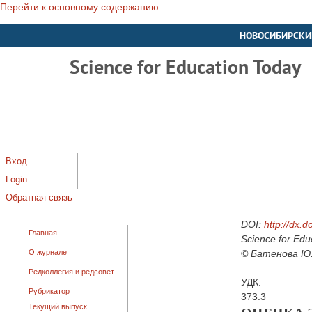
Перейти к основному содержанию
НОВОСИБИРСКИ
Science for Education Today
Вход
Login
Обратная связь
DOI:
http://dx.
Главная
Science for Edu
О журнале
© Батенова Ю. 
Редколлегия и редсовет
УДК:
Рубрикатор
373.3
Текущий выпуск