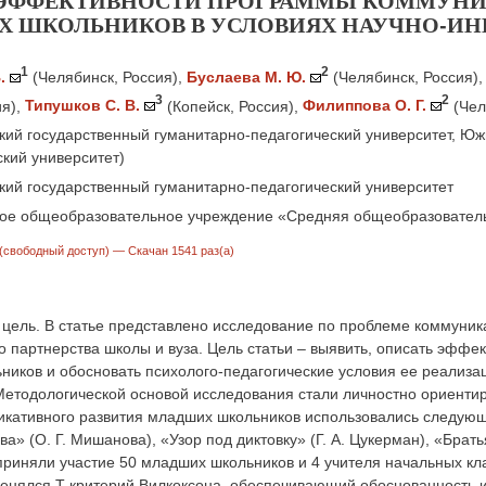
ЭФФЕКТИВНОСТИ ПРОГРАММЫ КОММУНИ
 ШКОЛЬНИКОВ В УСЛОВИЯХ НАУЧНО-ИН
1
2
.
(Челябинск, Россия)
,
Буслаева М. Ю.
(Челябинск, Россия)
3
2
ия)
,
Типушков С. В.
(Копейск, Россия)
,
Филиппова О. Г.
(Чел
ий государственный гуманитарно-педагогический университет, Юж
кий университет)
ий государственный гуманитарно-педагогический университет
е общеобразовательное учреждение «Средняя общеобразователь
(свободный доступ)
— Скачан 1541 раз(а)
цель. В статье представлено исследование по проблеме коммуник
 партнерства школы и вуза. Цель статьи – выявить, описать эффе
иков и обосновать психолого-педагогические условия ее реализа
Методологической основой исследования стали личностно ориентир
кативного развития младших школьников использовались следующие
а» (О. Г. Мишанова), «Узор под диктовку» (Г. А. Цукерман), «Бра
риняли участие 50 младших школьников и 4 учителя начальных кл
енялся T-критерий Вилкоксона, обеспечивающий обоснованность и 