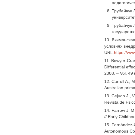
педагогичес
Трубайчук 
университет
Трубайчук 
государстве
10. Якиманская
условиях внедр
URL:
https://ww
11. Bowyer-Crane
Differential eff
2008. – Vol. 49
12. Carroll A., 
Australian prima
13. Cejudo J., 
Revista de Psico
14. Farrow J. M.
// Early Childh
15. Fernández-G
Autonomous Comm