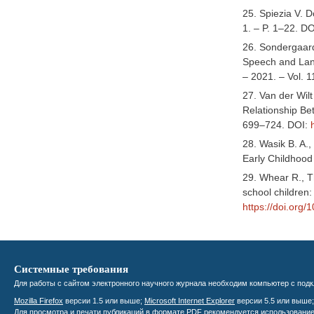
25. Spiezia V. 
1. – P. 1–22. D
26. Sоndergaard
Speech and Lang
– 2021. – Vol. 
27. Van der Wil
Relationship Be
699–724. DOI:
28. Wasik B. A.
Early Childhood
29. Whear R., T
school children:
https://doi.org
Системные требования
Для работы с сайтом электронного научного журнала необходим компьютер с подк
Mozilla Firefox
версии 1.5 или выше;
Microsoft Internet Explorer
версии 5.5 или выше
Для просмотра и печати публикаций в формате PDF рекомендуется использовани