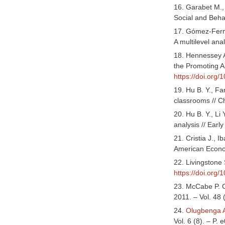
16. Garabet M., 
Social and Beha
17. Gómez-Ferná
A multilevel ana
18. Hennessey A
the Promoting A
https://doi.org
19. Hu B. Y., Fa
classrooms // C
20. Hu B. Y., Li
analysis // Earl
21. Cristia J.,
American Econom
22. Livingstone 
https://doi.org
23. McCabe P. 
2011. – Vol. 48 
24.
Olugbenga 
Vol. 6 (8). – P