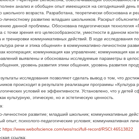
ыполнен анализ и обобщен опыт имеющихся на сегодняшний день 
 школьного возраста. Разработана, теоретически обоснована и р
о-личностному развитию младших школьников. Раскрыт объяснител
ению данной проблемы. Обоснована педагогическая технология «Г
а с точки зрения его целесообразности, уместности в данном кон
а и тренировки коммуникативных действий. В ходе исследования п
льтура речи и этика общения» в коммуникативно-личностном разв
ак кооперация; коммуникация как управление; коммуникация как 
равлений выявлены и обоснованы исследуемые параметры в целост
общения, уровень развития этики общения, уровень развития прод
зультаты исследования позволяют сделать вывод о том, что дости
ников происходит в результате реализации программы «Культура р
агогических условий ее эффективности. Установлено, что у детей
 как культурную, этическую, но и эстетическую ценность.
а:
-личностное развитие; младший школьник; коммуникативные действ
й опыт; психолого-педагогические условия; коммуникативная личн
:
https://www.webofscience.com/wos/rsci/full-record/RSCI:46513822
ская ссылка: