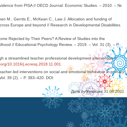
evidence from PISA // OECD Journal: Economic Studies. – 2010. – №
n M., Gerrits E., McKean C., Law J. Allocation and funding of
oss Europe and beyond // Research in Developmental Disabilities.
ome Rejected by Their Peers? A Review of Studies into the
ood // Educational Psychology Review. – 2019. – Vol. 31 (3). – P.
h a streamlined teacher professional development intervention //
i.org/10.1016/j.ecresq.2018.11.001
eacher-led interventions on social and emotional behaviour in primary
Vol. 39 (2). – P. 383–420. DOI:
Дата публикации 31.08.2021