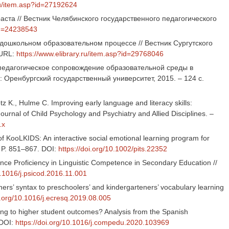
.ru/item.asp?id=27192624
ста // Вестник Челябинского государственного педагогического
?id=24238543
дошкольном образовательном процессе // Вестник Сургутского
 URL:
https://www.elibrary.ru/item.asp?id=29768046
го-педагогическое сопровождение образовательной среды в
Оренбургский государственный университет, 2015. – 124 с.
otz K., Hulme C. Improving early language and literacy skills:
Journal of Child Psychology and Psychiatry and Allied Disciplines. –
.x
of KooLKIDS: An interactive social emotional learning program for
 – P. 851–867. DOI:
https://doi.org/10.1002/pits.22352
nce Proficiency in Linguistic Competence in Secondary Education //
0.1016/j.psicod.2016.11.001
hers’ syntax to preschoolers’ and kindergarteners’ vocabulary learning
i.org/10.1016/j.ecresq.2019.08.005
ing to higher student outcomes? Analysis from the Spanish
 DOI:
https://doi.org/10.1016/j.compedu.2020.103969