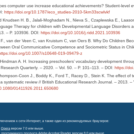
Does computer use increase educational achievements? Student-level 
OI:
https://doi.org/10.1787/eco_studies-2010-5km33scwlvkf
 Knudsen H. B., Jalali-Moghadam N., Nieva S., Czaplewska E., Laasone
uage Therapy for children with Developmental Language Disorders acr
113. – P. 103936. DOI:
https://doi.org/10.1016/j.ridd.2021.103936
t F., van der Veen C, van Kruistum C, van Oers B. Why Do Children Bec
tween Oral Communicative Competence and Sociometric Status in Childh
https://doi.org/10.1007/s10648-019-09479-z
, Hindman A. H. Increasing preschoolers’ vocabulary development throug
 Research Quarterly. – 2020. – Vol. 50. – P. 101–113. – DOI:
https://do
hompson-Coon J., Boddy K., Ford T., Racey D., Stein K. The effect of t
 a systematic review // British Educational Research Journal. – 2013. – 
/10.1080/01411926.2011.650680
лючением к сети Интернет, а также один из рекомендуемых браузеров:
;
Opera
версии 7.0 или выше.
е программного продукта
Adobe Acrobat Reader
версии 8.0 или выше.