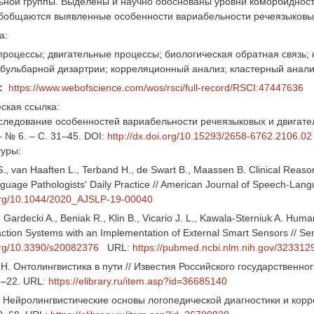
ной группы. Выделены и научно обоснованы уровни коморбидности
бобщаются выявленные особенности вариабельности речеязыковых 
а:
роцессы; двигательные процессы; биологическая обратная связь;
бульбарной дизартрии; корреляционный анализ; кластерный анали
:
https://www.webofscience.com/wos/rsci/full-record/RSCI:47447636
ская ссылка:
сследование особенностей вариабельности речеязыковых и двигатель
– № 6. – С. 31–45. DOI:
http://dx.doi.org/10.15293/2658-6762.2106.02
туры:
., van Haaften L., Terband H., de Swart B., Maassen B. Clinical Reaso
uage Pathologists' Daily Practice // American Journal of Speech-Langua
.org/10.1044/2020_AJSLP-19-00040
 Gardecki A., Beniak R., Klin B., Vicario J. L., Kawala-Sterniuk A. 
ction Systems with an Implementation of External Smart Sensors // Sens
.org/10.3390/s20082376
URL:
https://pubmed.ncbi.nlm.nih.gov/323312
Н. Онтолингвистика в пути // Известия Российского государственног
2–22. URL:
https://elibrary.ru/item.asp?id=36685140
 Нейролингвистические основы логопедической диагностики и корр