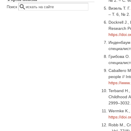
№ 2. – С. 
Поиск
Визель Т. 
– Т. 6, № 2
Dockrell J.
Research Pr
https://doi
Инденбаум 
специалисто
Грибова О.
специалисто
Caballero M
people // In
https://www.
Terband H.,
Childhood A
2999–3032.
Wermke K., 
https://doi.
Robb M., Cro