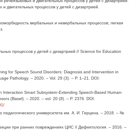
 речеязыковых и двигательных процессов у детей с дизартрией.
и двигательных процессов у детей с дизартрией.
 коморбидность вербальных и невербальных процессов; легкая
з.
ных процессов у детей с дизартрией // Science for Education
ning for Speech Sound Disorders: Diagnosis and Intervention in
ge Pathology. – 2020. – Vol. 29 (3). – P. 1–21. DOI:
Human Interaction Smart Subsystem-Extending Speech-Based Human-
ors (Basel). – 2020. – vol. 20 (8). – P. 2376. DOI:
91/
о педагогического университета им. А. И. Герцена. – 2018. – №
екции при ранних повреждениях ЦНС // Дефектология. – 2016. –