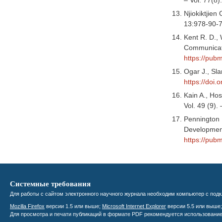
– Vol. 77(8
Njiokiktjie
13:978-90-
Kent R. D., 
Communicati
https://pub
Ogar J., Sla
https://doi
Kain A., Hos
Vol. 49 (9).
Pennington L
Development
https://pub
Системные требования
Для работы с сайтом электронного научного журнала необходим компьютер с подк
Mozilla Firefox
версии 1.5 или выше;
Microsoft Internet Explorer
версии 5.5 или выше
Для просмотра и печати публикаций в формате PDF рекомендуется использовани