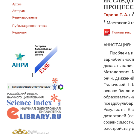
ИССЛЕДО
ПРОЦЕСС
Архив
Авторам
Гарева Т. А.
Рецензирование
1
Московский г
Публикационная этика
Редакция
Полный текст 
АННОТАЦИЯ:
Проблема и 
вариабельности
доказать налич
Методология. 
|
речи, движений
Филичевой, Г.
основе биологи
образовательны
псевдобульбарн
Результаты. В 
дизартрией (ле
созависимости
расстройств у