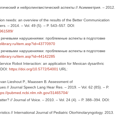
гический и нейролингвистический аспекты // Асимметрия. – 2012.
ion needs: an overview of the results of the Better Communication
s. – 2014. – Vol. 49 (5). – P. 543‒557. DOI:
4961589/
 с речевыми нарушениями: проблемные аспекты в подготовке
/elibrary.ru/item.asp?id=43770970
 с речевыми нарушениями: проблемные аспекты в подготовке
/elibrary.ru/item.asp?id=44142285
vice Robot Interaction: an application for Mexican dysarthric
. DOI:
https://doi.org/10.5772/54001
URL:
 van Lieshout P., Maassen B. Assessment of
es // Journal Speech Lang Hear Res. – 2019. – Vol. 62 (8S). – P.
tps://pubmed.ncbi.nlm.nih.gov/31465704/
atter?
//
Journal of Voice. – 2010. – Vol. 24 (4). – P. 388–394. DOI:
ics // International Journal of Pediatric Otorhinolaryngology. 2013.