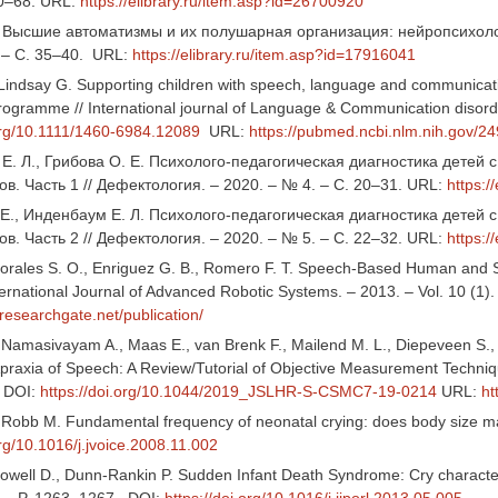
60–68. URL:
https://elibrary.ru/item.asp?id=26700920
Г. Высшие автоматизмы и их полушарная организация: нейропсихоло
. – С. 35–40. URL:
https://elibrary.ru/item.asp?id=17916041
, Lindsay G. Supporting children with speech, language and communicat
ogramme // International journal of Language & Communication disorder
.org/10.1111/1460-6984.12089
URL:
https://pubmed.ncbi.nlm.nih.gov/2
Е. Л., Грибова О. Е. Психолого-педагогическая диагностика детей
в. Часть 1 // Дефектология. – 2020. – № 4. – С. 20–31. URL:
https:/
 Е., Инденбаум Е. Л. Психолого-педагогическая диагностика детей
в. Часть 2 // Дефектология. – 2020. – № 5. – С. 22–32. URL:
https:/
orales S. O., Enriguez G. B., Romero F. T. Speech-Based Human and Ser
ternational Journal of Advanced Robotic Systems. – 2013. – Vol. 10 (1)
researchgate.net/publication/
 Namasivayam A., Maas E., van Brenk F., Mailend M. L., Diepeveen S.,
praxia of Speech: A Review/Tutorial of Objective Measurement Techniqu
 DOI:
https://doi.org/10.1044/2019_JSLHR-S-CSMC7-19-0214
URL:
ht
Robb M. Fundamental frequency of neonatal crying: does body size m
org/10.1016/j.jvoice.2008.11.002
well D., Dunn‐Rankin P. Sudden Infant Death Syndrome: Cry characterist