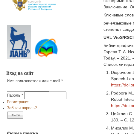
эксперименталь
Заключение. О
Ключевые слов
речеязыковые п
степень псевдо
URL WoS/RSCI
Библиографиче
Гарева Т. А. И
Today. – 2021. 
Список литера
Вход на сайт
Diepeveen S
Speech-Lang
Имя пользователя или e-mail
*
https://doi
Podpora M.,
Пароль
*
Robot Intera
Регистрация
https://doi
Забыли пароль?
Цейтлин С. 
189. – С. 1
Михалик М.
Форма поиска