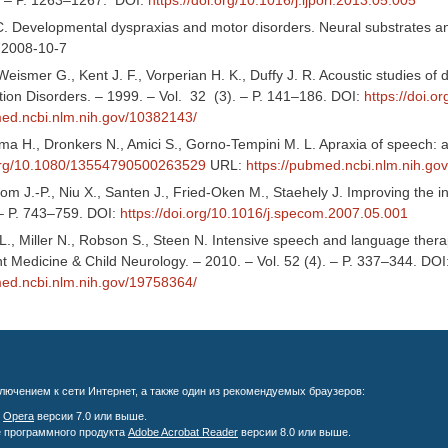
). – P. 1263–1267. DOI:
https://doi.org/10.1016/j.ijporl.2013.05.005
n C. Developmental dyspraxias and motor disorders. Neural substrates 
72008-10-7
Weismer G., Kent J. F., Vorperian H. K., Duffy J. R. Acoustic studies of 
on Disorders. – 1999. – Vol. 32 (3). – P. 141–186. DOI:
https://doi.
med.ncbi.nlm.nih.gov/10382143/
ma H., Dronkers N., Amici S., Gorno-Tempini M. L. Apraxia of speech: a
.org/10.1080/13554790500263529
URL:
https://pubmed.ncbi.nlm.nih.
om J.-P., Niu X., Santen J., Fried-Oken M., Staehely J. Improving the in
 – P. 743–759. DOI:
https://doi.org/
10.1016/j.specom.2007.05.001
., Miller N., Robson S., Steen N. Intensive speech and language therap
 Medicine & Child Neurology. – 2010. – Vol. 52 (4). – P. 337‒344. DOI
med.ncbi.nlm.nih.gov/19758364/
лючением к сети Интернет, а также один из рекомендуемых браузеров:
;
Opera
версии 7.0 или выше.
е программного продукта
Adobe Acrobat Reader
версии 8.0 или выше.