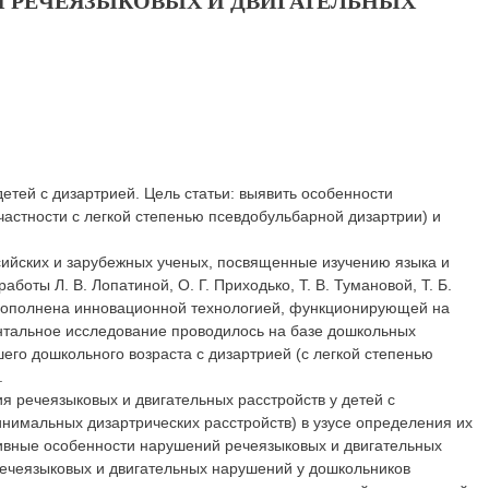
 РЕЧЕЯЗЫКОВЫХ И ДВИГАТЕЛЬНЫХ
етей с дизартрией. Цель статьи: выявить особенности
частности с легкой степенью псевдобульбарной дизартрии) и
сийских и зарубежных ученых, посвященные изучению языка и
боты Л. В. Лопатиной, О. Г. Приходько, Т. В. Тумановой, Т. Б.
а дополнена инновационной технологией, функционирующей на
ентальное исследование проводилось на базе дошкольных
его дошкольного возраста с дизартрией (с легкой степенью
.
я речеязыковых и двигательных расстройств у детей с
инимальных дизартрических расстройств) в узусе определения их
тивные особенности нарушений речеязыковых и двигательных
речеязыковых и двигательных нарушений у дошкольников