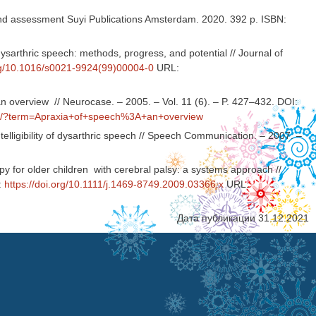
and assessment Suyi Publications Amsterdam. 2020. 392 p. ISBN:
dysarthric speech: methods, progress, and potential // Journal of
org/10.1016/s0021-9924(99)00004-0
URL:
n overview // Neurocase. – 2005. – Vol. 11 (6). – P. 427–432. DOI:
gov/?term=Apraxia+of+speech%3A+an+overview
telligibility of dysarthric speech // Speech Communication. – 2007. –
y for older children with cerebral palsy: a systems approach //
:
https://doi.org/10.1111/j.1469-8749.2009.03366.x
URL:
Дата публикации 31.12.2021