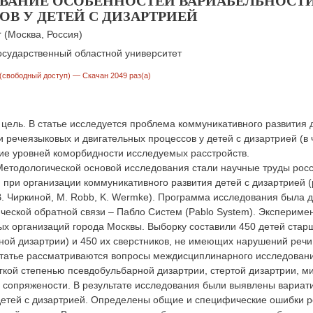
ВАНИЕ ОСОБЕННОСТЕЙ ВАРИАБЕЛЬНОСТИ
ОВ У ДЕТЕЙ С ДИЗАРТРИЕЙ
1
(Москва, Россия)
осударственный областной университет
(свободный доступ)
— Скачан 2049 раз(а)
цель. В статье исследуется проблема коммуникативного развития д
 речеязыковых и двигательных процессов у детей с дизартрией (в 
ие уровней коморбидности исследуемых расстройств.
Методологической основой исследования стали научные труды рос
 при организации коммуникативного развития детей с дизартрией (ра
 В. Чиркиной, M. Robb, K. Wermke). Программа исследования был
ческой обратной связи – Пабло Систем (Pablo System). Эксперим
х организаций города Москвы. Выборку составили 450 детей старш
ой дизартрии) и 450 их сверстников, не имеющих нарушений речи
статье рассматриваются вопросы междисциплинарного исследовани
гкой степенью псевдобульбарной дизартрии, стертой дизартрии, м
, сопряжености. В результате исследования были выявлены вариа
 детей с дизартрией. Определены общие и специфические ошибки 