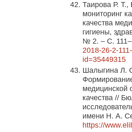
Таирова Р. Т.
мониторинг к
качества мед
гигиены, здра
№ 2. – С. 111
2018-26-2-111
id=35449315
Шалыгина Л. С
Формирование
медицинской 
качества // Б
исследователь
имени Н. А. С
https://www.el