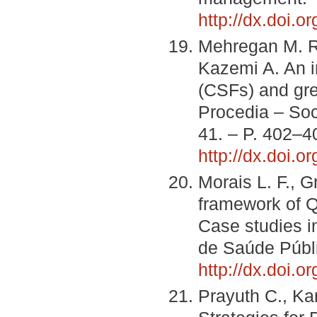
http://dx.doi.
Mehregan M. R
Kazemi A. An i
(CSFs) and gre
Procedia – Soc
41. – P. 402–4
http://dx.doi.o
Morais L. F., 
framework of Q
Case studies i
de Saúde Públi
http://dx.doi.o
Prayuth C., Ka