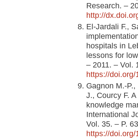
Research. – 20
http://dx.doi.o
El-Jardali F., 
implementation
hospitals in L
lessons for low
– 2011. – Vol.
https://doi.org
Gagnon M.-P., 
J., Courcy F. A
knowledge man
International 
Vol. 35. – P. 
https://doi.org