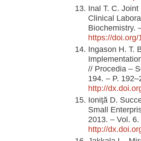
Inal T. C. Join
Clinical Labora
Biochemistry. –
https://doi.or
Ingason H. T. 
Implementatio
// Procedia – 
194. – P. 192–
http://dx.doi.o
Ioniţă D. Succ
Small Enterpri
2013. – Vol. 6.
http://dx.doi.
Jakkala L., Mira