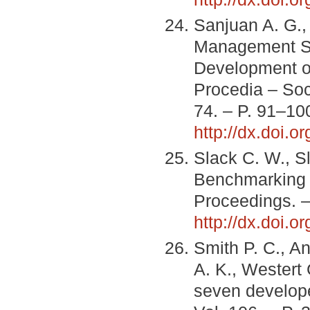
Sanjuan A. G., 
Management St
Development o
Procedia – Soc
74. – P. 91–10
http://dx.doi.o
Slack C. W., S
Benchmarking t
Proceedings. –
http://dx.doi.
Smith P. C., An
A. K., Westert
seven develope