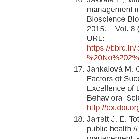
management in 
Bioscience Bi
2015. – Vol. 
URL:
https://bbrc.i
%20No%202%2
Jankalová M. C
Factors of Suc
Excellence of 
Behavioral Sci
http://dx.doi.o
Jarrett J. E. 
public health //
management. – 