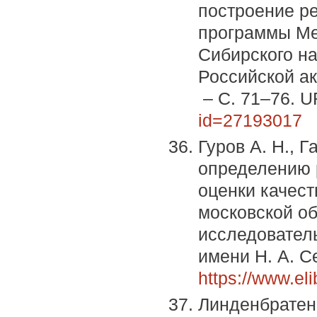
построение ре
программы Me
Сибирского на
Российской ак
– С. 71–76. 
id=27193017
Гуров А. Н., Г
определению 
оценки качес
московской об
исследователь
имени Н. А. С
https://www.el
Линденбратен 