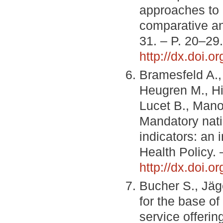
approaches to 
comparative an
31. – P. 20–29
http://dx.doi.o
Bramesfeld A.,
Heugren M., Hi
Lucet B., Mano
Mandatory nati
indicators: an 
Health Policy. 
http://dx.doi.o
Bucher S., Jäge
for the base o
service offerin