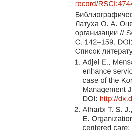
record/RSCI:474
Библиографичес
Латуха О. А. Оц
организации // S
С. 142–159. DOI
Список литерат
Adjei E., Mens
enhance servic
case of the Ko
Management Jou
DOI:
http://dx
Alharbi T. S. J
E. Organizatio
centered care: