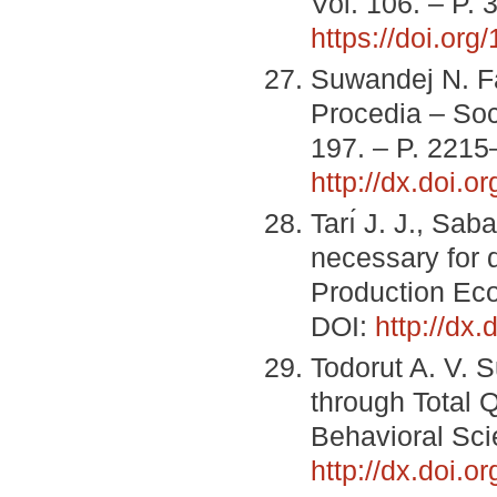
Vol. 106. – P. 
https://doi.org
Suwandej N. Fa
Procedia – Soc
197. – P. 2215
http://dx.doi.o
Tarı́ J. J., Sa
necessary for 
Production Eco
DOI:
http://dx.
Todorut A. V. 
through Total 
Behavioral Sci
http://dx.doi.o