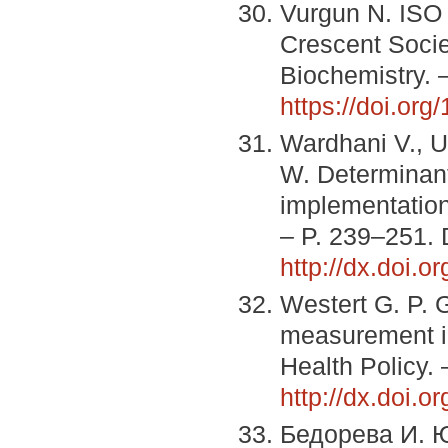
Vurgun N. ISO 
Crescent Societ
Biochemistry. 
https://doi.or
Wardhani V., Ut
W. Determinan
implementation 
– P. 239–251. 
http://dx.doi.o
Westert G. P. 
measurement i
Health Policy. 
http://dx.doi.o
Бедорева И. Ю