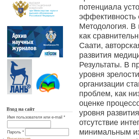
потенциала усто
эффективность 
Методология. В
как сравнительн
Саати, авторска
развития медици
Результаты. В п
уровня зрелости
организации ста
проблем, как ни
оценке процессо
Вход на сайт
уровня развити
Имя пользователя или e-mail
*
отсутствие инте
минимальным и
Пароль
*