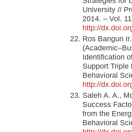
Strategies for
University // 
2014. – Vol. 1
http://dx.doi.
Ros Bangun Ir.
(Academic–Bus
Identification 
Support Triple
Behavioral Sci
http://dx.doi.o
Saleh A. A., M
Success Factor
from the Energ
Behavioral Sci
http://dx.doi.o