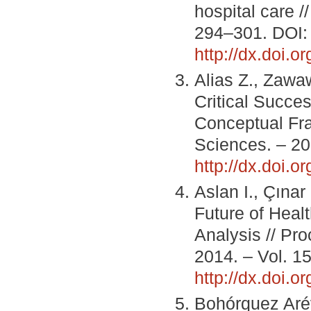
hospital care /
294–301. DOI:
http://dx.doi.o
Alias Z., Zawa
Critical Succe
Conceptual Fra
Sciences. – 20
http://dx.doi.o
Aslan I., Çınar
Future of Hea
Analysis // Pr
2014. – Vol. 1
http://dx.doi.o
Bohórquez Arév