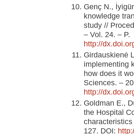
Genç N., İyigün
knowledge trans
study // Proce
– Vol. 24. – P
http://dx.doi.o
Girdauskienė L
implementing k
how does it wo
Sciences. – 20
http://dx.doi.o
Goldman E., Dud
the Hospital C
characteristics
127. DOI:
http