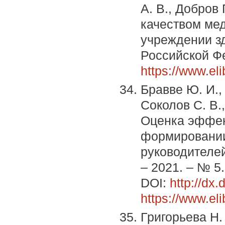
А. В., Добров
качеством ме
учреждении з
Российской Фе
https://www.el
Бравве Ю. И.,
Соколов С. В.,
Оценка эффек
формировании
руководителей 
– 2021. – № 5.
DOI:
http://dx
https://www.el
Григорьева Н.