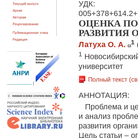
УДК:
Текущий выпуск
Архив
005+378+614.2+
Авторам
ОЦЕНКА П
Рецензирование
РАЗВИТИЯ 
Публикационная этика
Редакция
1
Латуха О. А.
1
Новосибирский
университет
Полный текст (с
|
АННОТАЦИЯ:
Проблема и це
и анализ пробл
развития органи
Цель статьи – о