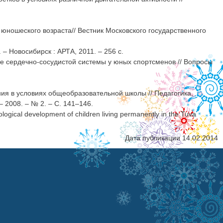
ношеского возраста// Вестник Московского государственного
 – Новосибирск : АРТА, 2011. – 256 с.
ие сердечно-сосудистой системы у юных спортсменов // Вопросы
ния в условиях общеобразовательной школы // Педагогика,
 2008. – № 2. – С. 141–146.
ological development of children living permanently in the Tuva
Дата публикации 14.02.2014