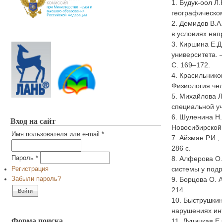
1. Будук-оол Л
географическом 
2. Демидов В.А
в условиях нап
3. Киршина Е.Д
университета. 
С. 169–172.
4. Красильнико
Физиология чело
5. Михайлова 
специальной уч
6. Шуленина Н.
Вход на сайт
Новосибирской 
Имя пользователя или e-mail
*
7. Айзман Р.И.
286 с.
Пароль
*
8. Алферова О.
системы у подр
Регистрация
Забыли пароль?
9. Борцова О. 
214.
10. Быструшкин
нарушениях инт
Форма поиска
11. Лучицкая Е