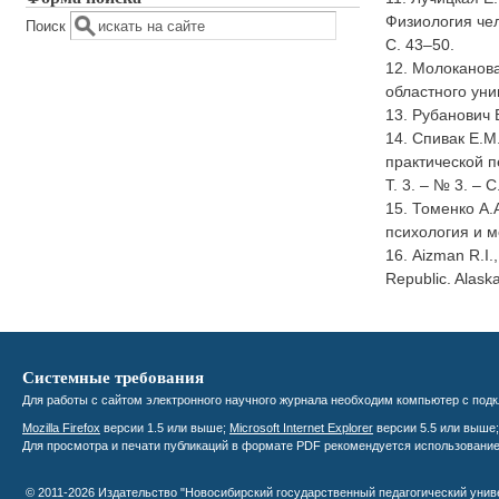
Физиология чел
Поиск
С. 43–50.
12. Молоканов
областного уни
13. Рубанович 
14. Спивак Е.М
практической п
Т. 3. – № 3. – С
15. Томенко А.
психология и м
16. Aizman R.I.,
Republic. Alaska
Системные требования
Для работы с сайтом электронного научного журнала необходим компьютер с подк
Mozilla Firefox
версии 1.5 или выше;
Microsoft Internet Explorer
версии 5.5 или выше
Для просмотра и печати публикаций в формате PDF рекомендуется использовани
© 2011-2026 Издательство "Новосибирский государственный педагогический уни