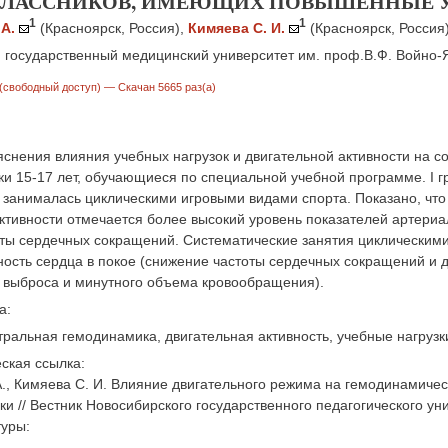
ЛАССНИКОВ, ИМЕЮЩИХ ПОВЫШЕННЫЕ У
1
1
А.
(Красноярск, Россия)
,
Кимяева С. И.
(Красноярск, Россия
 государственный медицинский университет им. проф.В.Ф. Войно-
(свободный доступ)
— Скачан 5665 раз(а)
снения влияния учебных нагрузок и двигательной активности на 
и 15-17 лет, обучающиеся по специальной учебной программе. I г
 занималась циклическими игровыми видами спорта. Показано, что
ктивности отмечается более высокий уровень показателей артери
оты сердечных сокращений. Систематические занятия циклическим
ость сердца в покое (снижение частоты сердечных сокращений и 
о выброса и минутного объема кровообращения).
а:
тральная гемодинамика, двигательная активность, учебные нагрузк
ская ссылка:
А., Кимяева С. И. Влияние двигательного режима на гемодинамич
ки // Вестник Новосибирского государственного педагогического уни
туры: