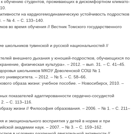
ии к обучению студентов, проживающих в дискомфортном климато-
10.
активности на кардиогемодинамическую устойчивость подростков
 – № 4. – С. 133–140.
ков во время обучения // Вестник Томского государственного
ие школьников тувинской и русской национальностей //
зателей внешнего дыхания у юношей-подростков, обучающихся по
анение, физическая культура». – 2012. – вып. 31. – С. 41–45.
ия здоровья школьников МКОУ Доволенской СОШ № 1
о университета. – 2012. – № 5. – С. 58–66.
рового образа жизни: учебное пособие. – Новосибирск, 2010. –
нных показателей адаптированности сердечно-сосудистой
2. – С. 113–116.
разу жизни // Философия образования. – 2006. – № 1. – С. 211–
ия и эмоционального восприятия у детей в норме и при
йской академии наук. – 2007. – № 3. – С. 159–162.
стков в условиях различной двигательной активности //