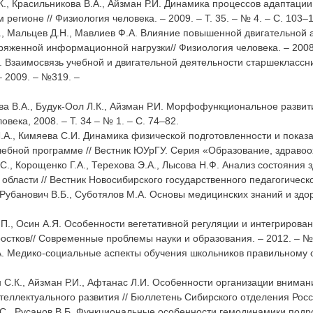
.К., Красильникова В.А., Айзман Р.И. Динамика процессов адаптац
регионе // Физиология человека. – 2009. – Т. 35. – № 4. – С. 103–1
., Мальцев Д.Н., Мавлиев Ф.А. Влияние повышенной двигательной 
ряженной информационной нагрузки// Физиология человека. – 2008.
. Взаимосвязь учебной и двигательной деятельности старшеклассни
– 2009. – №319. –
ва В.А., Будук-Оол Л.К., Айзман Р.И. Морфофункциональное развит
века, 2008. – Т. 34 – № 1. – С. 74–82.
Л.А., Кимяева С.И. Динамика физической подготовленности и пока
ебной программе // Вестник ЮУрГУ. Серия «Образование, здравоохр
С., Корощенко Г.А., Терехова Э.А., Лысова Н.Ф. Анализ состоян
области // Вестник Новосибирского государственного педагогическог
, Рубанович В.Б., Суботялов М.А. Основы медицинских знаний и здо
П., Осин А.Я. Особенности вегетативной регуляции и интегрирова
остков// Современные проблемы науки и образования. – 2012. – № 
А. Медико-социальные аспекты обучения школьников правильному об
 С.К., Айзман Р.И., Афтанас Л.И. Особенности организации вниман
еллектуального развития // Бюллетень Сибирского отделения Росси
.С., Русанов В.Б. Функциональные особенности гемодинамики подро