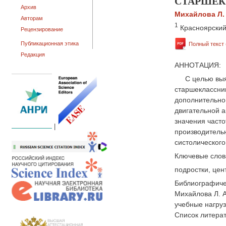
СТАРШЕК
Архив
Михайлова Л. 
Авторам
1
Красноярский
Рецензирование
Публикационная этика
Полный текст 
Редакция
АННОТАЦИЯ:
С целью выя
старшеклассник
дополнительно
двигательной а
значения част
|
производительн
систолическог
Ключевые слов
подростки, цен
Библиографиче
Михайлова Л. 
учебные нагруз
Список литера