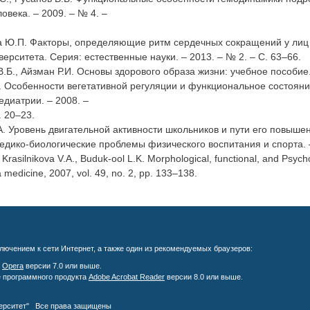
овека. – 2009. – № 4. –
а Ю.П. Факторы, определяющие ритм сердечных сокращений у лиц ю
верситета. Серия: естественные науки. – 2013. – № 2. – С. 63–66.
В.Б., Айзман Р.И. Основы здорового образа жизни: учебное пособие.
. Особенности вегетативной регуляции и функциональное состоян
едиатрии. – 2008. –
. 20–23.
А. Уровень двигательной активности школьников и пути его повыше
едико-биологические проблемы физического воспитания и спорта. –
 Krasilnikova V.A., Buduk-ool L.K. Morphological, functional, and Psych
 medicine, 2007, vol. 49, no. 2, pp. 133–138.
лючением к сети Интернет, а также один из рекомендуемых браузеров:
;
Opera
версии 7.0 или выше.
е программного продукта
Adobe Acrobat Reader
версии 8.0 или выше.
верситет" Все права защищены