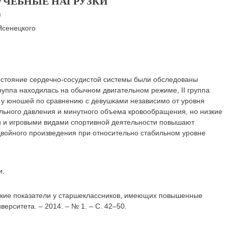
ЧЕБНЫЕ НАГРУЗКИ
)
Ясенецкого
состояние сердечно-сосудистой системы были обследованы
руппа находилась на обычном двигательном режиме, II группа
 у юношей по сравнению с девушками независимо от уровня
ального давления и минутного объема кровообращения, но низкие
и и игровыми видами спортивной деятельности повышают
двойного произведения при относительно стабильном уровне
и.
еские показатели у старшеклассников, имеющих повышенные
верситета. – 2014. – № 1. – С. 42–50.