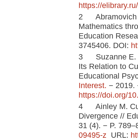
https://elibrary.
2 Abramovich S.,
Mathematics thro
Education Researc
3745406. DOI:
h
3 Suzanne E. H.
Its Relation to C
Educational Psy
Interest.
− 2019. −
https://doi.org/
4 Ainley M. Cur
Divergence // Ed
31 (4). − P. 789
09495-z
URL:
ht