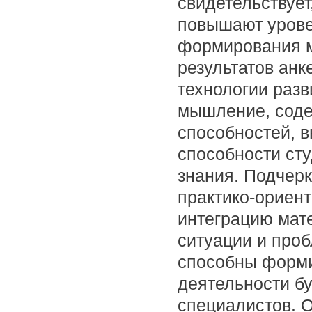
свидетельствует
повышают урове
формирования м
результатов анк
технологии разв
мышление, соде
способностей, в
способности ст
знания. Подчерк
практико-ориен
интеграцию мат
ситуации и проб
способны форми
деятельности б
специалистов. О