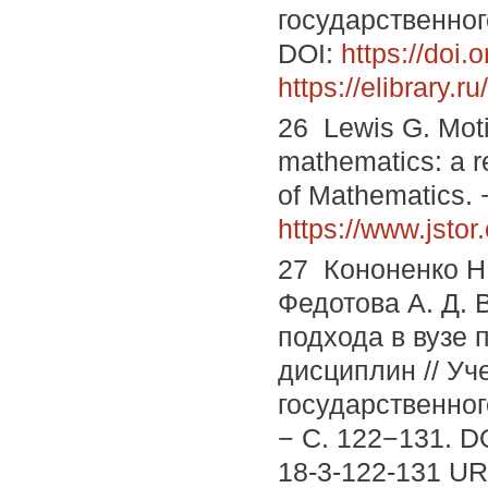
государственног
DOI:
https://doi
https://elibrary.
26 Lewis G. Moti
mathematics: a re
of Mathematics. −
https://www.jstor
27 Кононенко Н.
Федотова А. Д. 
подхода в вузе
дисциплин // Уч
государственного
− С. 122−131. D
18-3-122-131 U