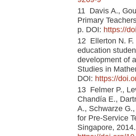
11 Davis A., Gou
Primary Teachers
p. DOI:
https://
12 Ellerton N. F
education studen
development of a
Studies in Mathem
DOI:
https://doi
13 Felmer P., Lew
Chandía E., Dartn
A., Schwarze G.
for Pre-Service T
Singapore, 2014.