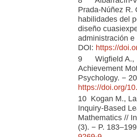
8 Albarracín-Vil
Prada-Núñez R. O
habilidades del 
diseño cuasiexper
administración e 
DOI:
https://doi
9 Wigfield A., 
Achievement Moti
Psychology. − 200
https://doi.org/
10 Kogan M., Lau
Inquiry-Based Le
Mathematics // I
(3). − P. 183–19
9269-9