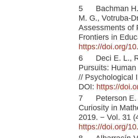
5 Bachman H. J.,
M. G., Votruba-Dr
Assessments of Pa
Frontiers in Educ
https://doi.org/
6 Deci E. L., R
Pursuits: Human 
// Psychological 
DOI:
https://doi
7 Peterson E. G
Curiosity in Mat
2019. − Vol. 31 (
https://doi.org/