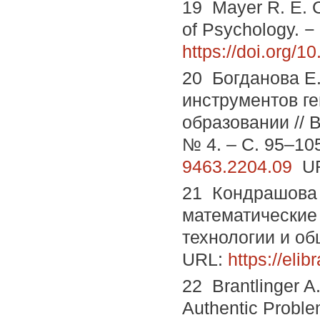
19 Mayer R. E. 
of Psychology. − 
https://doi.org/
20 Богданова Е
инструментов г
образовании // 
№ 4. – С. 95–10
9463.2204.09
UR
21 Кондрашова 
математические
технологии и общ
URL:
https://eli
22 Brantlinger A.
Authentic Problem