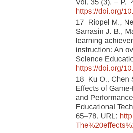
Vol. 35 (3). − P.
https://doi.org/1
17 Riopel M., Nen
Sarrasin J. B., 
learning achieve
instruction: An o
Science Education
https://doi.org/
18 Ku O., Chen S
Effects of Game
and Performance: 
Educational Techn
65–78. URL:
http
The%20effects%