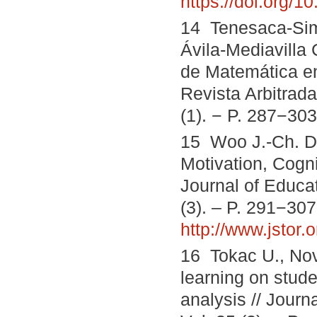
https://doi.org/1
14 Tenesaca-Sim
Ávila-Mediavilla 
de Matemática en 
Revista Arbitrada
(1). − P. 287−30
15 Woo J.-Ch. D
Motivation, Cogn
Journal of Educa
(3). – P. 291−30
http://www.jstor.
16 Tokac U., No
learning on stud
analysis // Jour