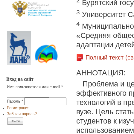
2
Бурятский госу
3
Университет С
4
Муниципальное
«Средняя общео
адаптации дете
Полный текст (с
АННОТАЦИЯ:
Вход на сайт
Проблема и це
Имя пользователя или e-mail
*
эффективного п
технологий в п
Пароль
*
Регистрация
вузе. Цель стат
Забыли пароль?
студентов к изу
использованием 