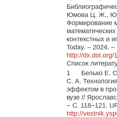
Библиографичес
Юмова Ц. Ж., Юмо
Формирование м
математических
контекстных и иг
Today. – 2024. –
http://dx.doi.or
Список литерат
1 Белько Е. С.,
С. А. Технологи
эффектом в про
вузе // Ярославс
− С. 118–121. U
http://vestnik.ys