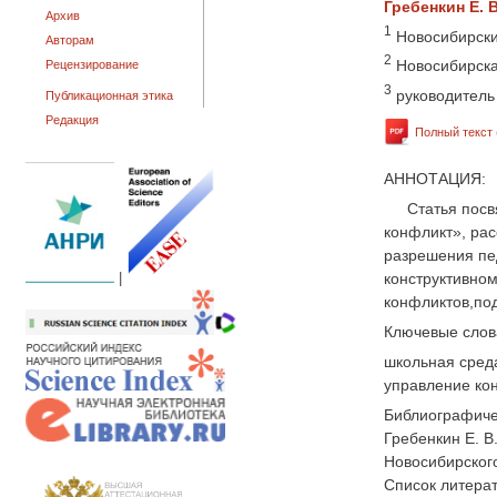
Гребенкин Е. В
Архив
1
Новосибирски
Авторам
2
Новосибирска
Рецензирование
3
руководитель
Публикационная этика
Редакция
Полный текст 
АННОТАЦИЯ:
Статья пос
конфликт», ра
разрешения пе
конструктивно
|
конфликтов,по
Ключевые слов
школьная среда
управление ко
Библиографиче
Гребенкин Е. В
Новосибирского
Список литера