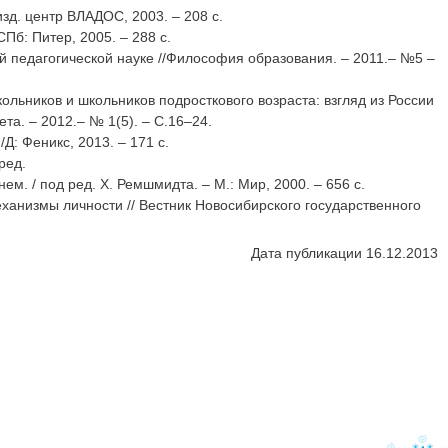
изд. центр ВЛАДОС, 2003. – 208 с.
Пб: Питер, 2005. – 288 с.
й педагогической науке //Философия образования. – 2011.– №5 –
льников и школьников подросткового возраста: взгляд из России
та. – 2012.– № 1(5). – С.16–24.
Д: Феникс, 2013. – 171 с.
ред.
 нем. / под ред. Х. Ремшмидта. – М.: Мир, 2000. – 656 с.
ханизмы личности // Вестник Новосибирского государственного
Дата публикации 16.12.2013