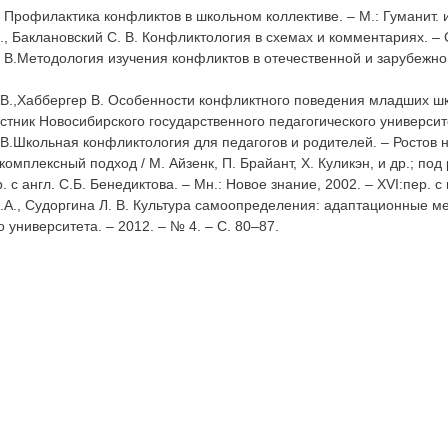
. Профилактика конфликтов в школьном коллективе. – М.: Гуманит. 
Я., Баклановский С. В. Конфликтология в схемах и комментариях. – С
. В.Методология изучения конфликтов в отечественной и зарубежно
.В.,Хаббергер В. Особенности конфликтного поведения младших шко
стник Новосибирского государственного педагогического университе
.В.Школьная конфликтология для педагогов и родителей. – Ростов н/
комплексный подход / М. Айзенк, П. Брайант, Х. Куликэн, и др.; под 
. с англ. С.Б. Бенедиктова. – Мн.: Новое знание, 2002. – XVI:пер. с
.А., Судоргина Л. В. Культура самоопределения: адаптационные ме
о университета. – 2012. – № 4. – С. 80–87.