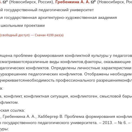
1
2
.
(Новосибирск, Россия)
,
Гребенкина А. А.
(Новосибирск, Ро
й государственный педагогический университет
я государственная архитектурно-художественная академия
 школьными проектами
(свободный доступ)
— Скачан 4199 раз(а)
вящена проблеме формирования конфликтной культуры у педагогов
ссматриваютсяразличные виды конфликтов,факторы, оказывающие 
дагогических конфликтов. Определены личностные характеристики
муразрешению педагогических конфликтов. Отображены необходим
дчеркиваетсянеобходимость профессионального разрешенияконфли
а:
, конфликт, конфликтная ситуация, конфликтоген, смысловой барье
нфликтом.
ская ссылка:
., Гребенкина А. А., Хаббергер В. Проблема формирования конфликт
 государственного педагогического университета. – 2013. – № 6. – 
туры: