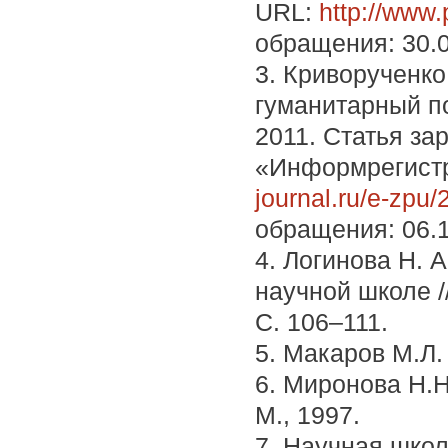
URL:
http://www
обращения: 30.0
3. Криворученк
гуманитарный п
2011. Статья з
«Информрегистр
journal.ru/e-zpu
обращения: 06.1
4. Логинова Н. 
научной школе /
С. 106–111.
5. Макаров М.Л.
6. Миронова Н.Н
М., 1997.
7. Научная школ