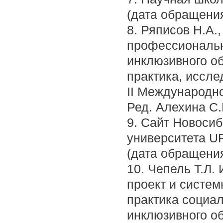
(дата обращения
8. Ряписов Н.А.
профессиональн
инклюзивного об
практика, иссл
II Международно
Ред. Алехина С.В
9. Сайт Новосиб
университета U
(дата обращения
10. Чепель Т.Л.
проект и систем
практика социа
инклюзивного о