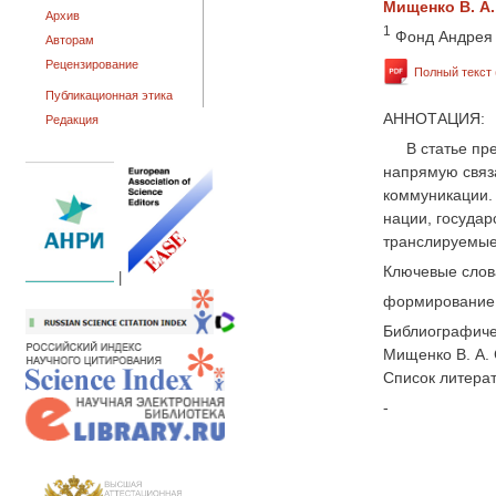
Мищенко В. А.
Архив
1
Фонд Андрея 
Авторам
Рецензирование
Полный текст 
Публикационная этика
АННОТАЦИЯ:
Редакция
В статье пр
напрямую связ
коммуникации.
нации, государ
транслируемые
Ключевые слов
|
формирование 
Библиографиче
Мищенко В. А. 
Список литера
-