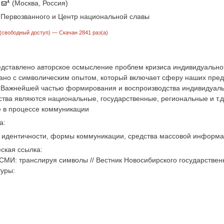
1
(Москва, Россия)
Первозванного и Центр национальной славы
(свободный доступ)
— Скачан 2841 раз(а)
едставлено авторское осмысление проблем кризиса индивидуально
ано с символическим опытом, который включает сферу наших пред
 Важнейшей частью формирования и воспроизводства индивидуально
ства являются национальные, государственные, региональные и т.
 в процессе коммуникации
а:
идентичности, формы коммуникации, средства массовой информац
ская ссылка:
СМИ: транслируя символы // Вестник Новосибирского государственно
туры: