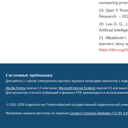
comparing prompt
19. Qian Y. Pro
Research. – 2025
20. Lee G. G., L
Artificial Intell
21. Albakkosh I.
learners’ story 
https://doi.org
Системные требования
Для работы с сайтом электронного научного журнала необходим компьютер с подк
Mozilla Firefox
версии 1.5 или выше;
Microsoft Internet Explorer
версии 5.5 или выше
Для просмотра и печати публикаций в формате PDF рекомендуется использовани
© 2011-2026 Издательство "Новосибирский государственный педагогический уни
Материалы журнала доступны по лицензии
Creative Commons Attribution
(CC BY 4.0
.