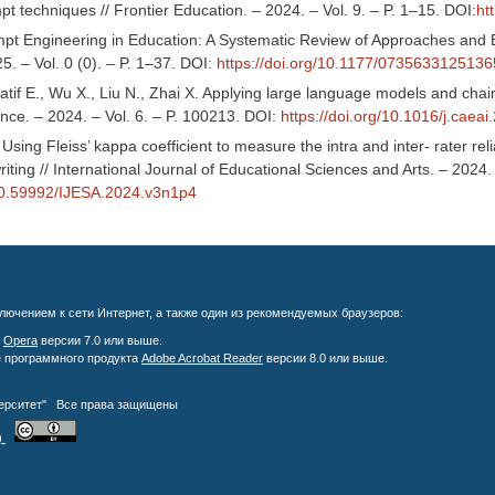
 techniques // Frontier Education. – 2024. – Vol. 9. – P. 1–15. DOI:
ht
mpt Engineering in Education: A Systematic Review of Approaches and E
. – Vol. 0 (0). – P. 1–37. DOI:
https://doi.org/10.1177/073563312513
atif E., Wu X., Liu N., Zhai X. Applying large language models and cha
igence. – 2024. – Vol. 6. – P. 100213. DOI:
https://doi.org/10.1016/j.caea
 Using Fleiss’ kappa coefficient to measure the intra and inter- rater re
writing // International Journal of Educational Sciences and Arts. – 2024.
/10.59992/IJESA.2024.v3n1p4
лючением к сети Интернет, а также один из рекомендуемых браузеров:
;
Opera
версии 7.0 или выше.
е программного продукта
Adobe Acrobat Reader
версии 8.0 или выше.
верситет" Все права защищены
)