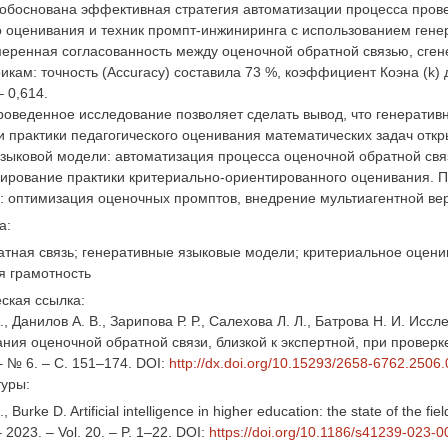
обоснована эффективная стратегия автоматизации процесса прове
о оценивания и техник промпт-инжиниринга с использованием гене
еренная согласованность между оценочной обратной связью, сгене
кам: точность (Accuracy) составила 73 %, коэффициент Коэна (k) 
– 0,614.
роведенное исследование позволяет сделать вывод, что генерати
 практики педагогического оценивания математических задач отк
зыковой модели: автоматизация процесса оценочной обратной свя
бирование практики критериально-ориентированного оценивания. 
: оптимизация оценочных промптов, внедрение мультиагентной ве
а:
тная связь; генеративные языковые модели; критериальное оценив
я грамотность
ская ссылка:
., Данилов А. В., Зарипова Р. Р., Салехова Л. Л., Батрова Н. И. И
ия оценочной обратной связи, близкой к экспертной, при проверке 
– № 6. – С. 151–174. DOI:
http://dx.doi.org/10.15293/2658-6762.2506.
туры:
 Burke D. Artificial intelligence in higher education: the state of the fi
 2023. – Vol. 20. – P. 1–22. DOI:
https://doi.org/10.1186/s41239-023-