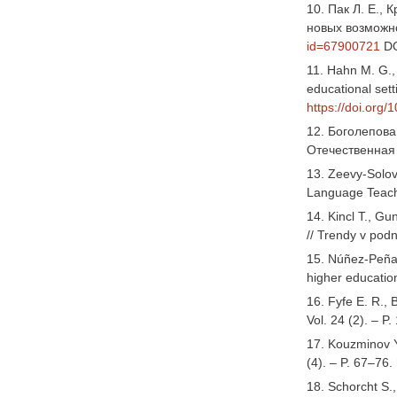
10. Пак Л. Е.,
новых возможно
id=67900721
DO
11. Hahn M. G., 
educational sett
https://doi.or
12. Боголепова
Отечественная 
13. Zeevy-Solov
Language Teachi
14. Kincl T., G
// Trendy v podn
15. Núñez-Peña 
higher education
16. Fyfe E. R.,
Vol. 24 (2). – P
17. Kouzminov Y
(4). – P. 67–76.
18. Schorcht S.