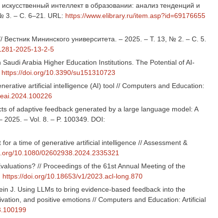
ый искусственный интеллект в образовании: анализ тенденций и
№ 3. – С. 6–21. URL:
https://www.elibrary.ru/item.asp?id=69176655
Вестник Мининского университета. – 2025. – Т. 13, № 2. – С. 5.
-1281-2025-13-2-5
in Saudi Arabia Higher Education Institutions. The Potential of AI-
:
https://doi.org/10.3390/su151310723
erative artificial intelligence (AI) tool // Computers and Education:
caeai.2024.100226
ects of adaptive feedback generated by a large language model: A
– 2025. – Vol. 8. – P. 100349. DOI:
r a time of generative artificial intelligence // Assessment &
oi.org/10.1080/02602938.2024.2335321
aluations? // Proceedings of the 61st Annual Meeting of the
:
https://doi.org/10.18653/v1/2023.acl-long.870
tein J. Using LLMs to bring evidence-based feedback into the
ation, and positive emotions // Computers and Education: Artificial
23.100199