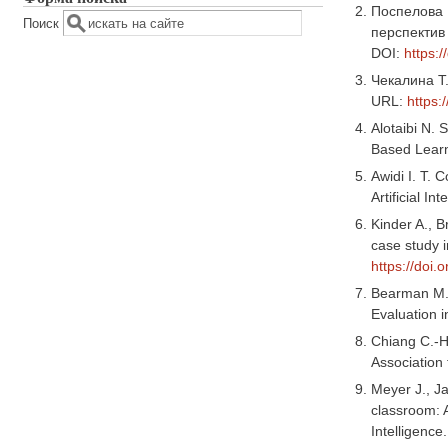
Поспелова Е
Поиск
перспектив 
DOI:
https:
Чекалина Т.
URL:
https:
Alotaibi N. 
Based Learni
Awidi I. T. 
Artificial I
Kinder A., 
case study i
https://doi
Bearman M., 
Evaluation i
Chiang C.-H
Association 
Meyer J., J
classroom: A
Intelligence