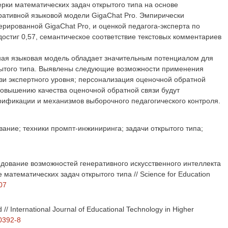
рки математических задач открытого типа на основе
ративной языковой модели GigaChat Pro. Эмпирически
рированной GigaChat Pro, и оценкой педагога-эксперта по
достиг 0,57, семантическое соответствие текстовых комментариев
вная языковая модель обладает значительным потенциалом для
рытого типа. Выявлены следующие возможности применения
зи экспертного уровня; персонализация оценочной обратной
Повышению качества оценочной обратной связи будут
рификации и механизмов выборочного педагогического контроля.
ание; техники промпт-инжиниринга; задачи открытого типа;
сследование возможностей генеративного искусственного интеллекта
математических задач открытого типа // Science for Education
07
eld // International Journal of Educational Technology in Higher
00392-8