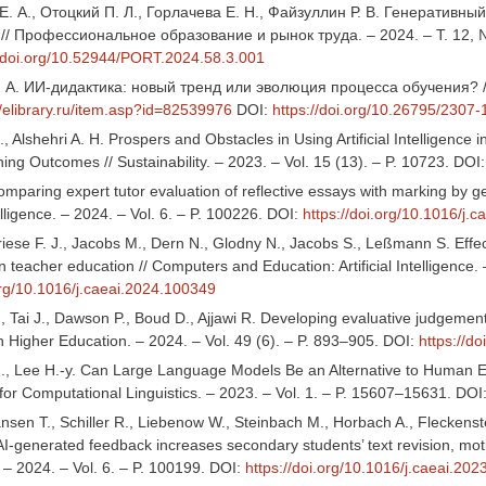
. А., Отоцкий П. Л., Горлачева Е. Н., Файзуллин Р. В. Генеративн
// Профессиональное образование и рынок труда. – 2024. – Т. 12, 
//doi.org/10.52944/PORT.2024.58.3.001
 А. ИИ-дидактика: новый тренд или эволюция процесса обучения? // 
//elibrary.ru/item.asp?id=82539976
DOI:
https://doi.org/10.26795/2307
S., Alshehri A. H. Prospers and Obstacles in Using Artificial Intelligence 
ng Outcomes // Sustainability. – 2023. – Vol. 15 (13). – P. 10723. DOI
Comparing expert tutor evaluation of reflective essays with marking by gen
ntelligence. – 2024. – Vol. 6. – P. 100226. DOI:
https://doi.org/10.1016/j.
Briese F. J., Jacobs M., Dern N., Glodny N., Jacobs S., Leßmann S. Eff
n teacher education // Computers and Education: Artificial Intelligence. 
.org/10.1016/j.caeai.2024.100349
Tai J., Dawson P., Boud D., Ajjawi R. Developing evaluative judgement fo
n Higher Education. – 2024. – Vol. 49 (6). – P. 893–905. DOI:
https://d
., Lee H.-y. Can Large Language Models Be an Alternative to Human Ev
for Computational Linguistics. – 2023. – Vol. 1. – P. 15607–15631. DOI
ansen T., Schiller R., Liebenow W., Steinbach M., Horbach A., Fleckens
I-generated feedback increases secondary students’ text revision, motiv
. – 2024. – Vol. 6. – P. 100199. DOI:
https://doi.org/10.1016/j.caeai.20