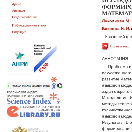
ИССЛЕДО
ФОРМИРО
Архив
МАТЕМАТ
Авторам
Рецензирование
Лукоянова М. 
Публикационная этика
Батрова Н. И.
Редакция
1
Казанский фе
Полный текст 
АННОТАЦИЯ:
Проблема и 
искусственного
|
развитие мате
языковой модел
задач открытог
Методология. 
методы теорети
количественно
языковой модел
Результаты. В 
формирования 