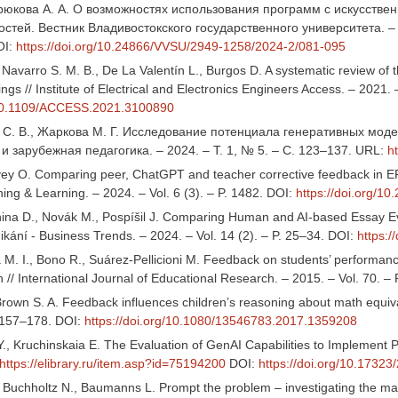
 Крюкова А. А. О возможностях использования программ с искусств
стей. Вестник Владивостокского государственного университета. – 2
I:
https://doi.org/10.24866/VVSU/2949-1258/2024-2/081-095
Navarro S. M. B., De La Valentín L., Burgos D. A systematic review of 
ings // Institute of Electrical and Electronics Engineers Access. – 2021
g/10.1109/ACCESS.2021.3100890
 С. В., Жаркова М. Г. Исследование потенциала генеративных моде
и зарубежная педагогика. – 2024. – Т. 1, № 5. – С. 123–137. URL:
h
ey O. Comparing peer, ChatGPT and teacher corrective feedback in EFL
ng & Learning. – 2024. – Vol. 6 (3). – P. 1482. DOI:
https://doi.org/10
unina D., Novák M., Pospíšil J. Comparing Human and AI-based Essay Ev
ikání - Business Trends. – 2024. – Vol. 14 (2). – P. 25–34. DOI:
https:/
M. I., Bono R., Suárez-Pellicioni M. Feedback on students’ performance:
 // International Journal of Educational Research. – 2015. – Vol. 70. –
 Brown S. A. Feedback influences children’s reasoning about math equiv
. 157–178. DOI:
https://doi.org/10.1080/13546783.2017.1359208
., Kruchinskaia E. The Evaluation of GenAI Capabilities to Implement P
https://elibrary.ru/item.asp?id=75194200
DOI:
https://doi.org/10.1732
, Buchholtz N., Baumanns L. Prompt the problem – investigating the mat