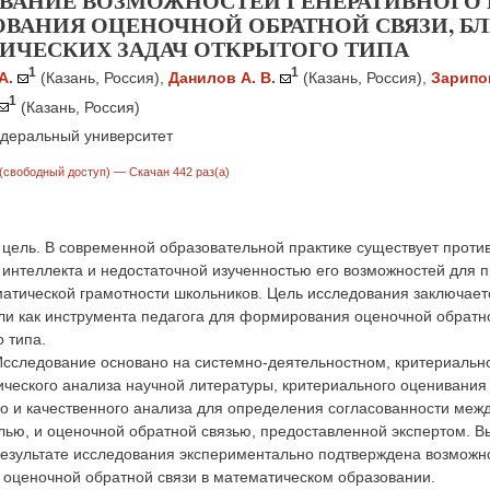
ВАНИЕ ВОЗМОЖНОСТЕЙ ГЕНЕРАТИВНОГО 
ВАНИЯ ОЦЕНОЧНОЙ ОБРАТНОЙ СВЯЗИ, БЛ
ИЧЕСКИХ ЗАДАЧ ОТКРЫТОГО ТИПА
1
1
А.
(Казань, Россия)
,
Данилов А. В.
(Казань, Россия)
,
Зарипов
1
(Казань, Россия)
деральный университет
(свободный доступ)
— Скачан 442 раз(а)
цель. В современной образовательной практике существует прот
 интеллекта и недостаточной изученностью его возможностей для 
матической грамотности школьников. Цель исследования заключает
и как инструмента педагога для формирования оценочной обратной
о типа.
Исследование основано на системно-деятельностном, критериаль
ческого анализа научной литературы, критериального оценивания 
го и качественного анализа для определения согласованности меж
ью, и оценочной обратной связью, предоставленной экспертом. В
результате исследования экспериментально подтверждена возможн
оценочной обратной связи в математическом образовании.