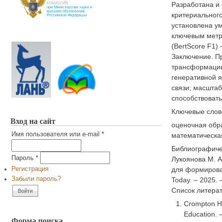
Разработана и 
критериальног
установлена ум
ключевым метри
(BertScore F1) 
Заключение. П
трансформации
генеративной я
связи; масшта
способствовать
Ключевые слов
Вход на сайт
оценочная обра
Имя пользователя или e-mail
*
математическа
Библиографиче
Пароль
*
Лукоянова М. А
для формирован
Регистрация
Забыли пароль?
Today. – 2025. 
Список литера
Crompton H.,
Education. –
Форма поиска