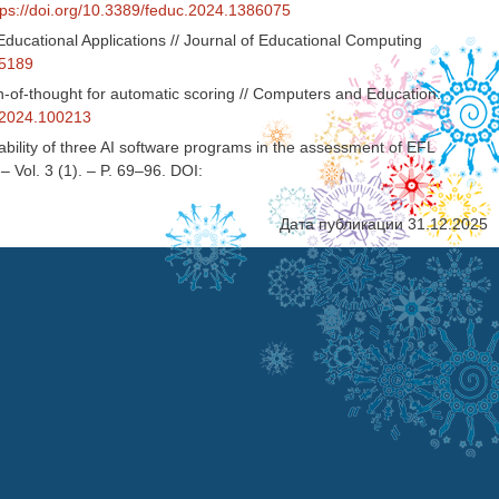
tps://doi.org/10.3389/feduc.2024.1386075
ducational Applications // Journal of Educational Computing
65189
in-of-thought for automatic scoring // Computers and Education:
i.2024.100213
liability of three AI software programs in the assessment of EFL
 – Vol. 3 (1). – P. 69–96. DOI:
Дата публикации 31.12.2025