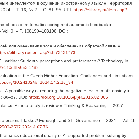
енным интеллектом в обучении иностранному языку // Территория
024. – Т. 16, № 2. – С. 81–95. URL:
https://elibrary.ru/item.asp?
the effects of automatic scoring and automatic feedback in
. – Vol. 9. – P. 108190–108198. DOI:
лей для оценивания эссе и обеспечения обратной связи //
ttps://elibrary.ru/item.asp?id=73431773
 writing: Students' perceptions and preferences // Technology in
.29140/tltl.v6n3.1482
aluation in the Czech Higher Education: Challenges and Limitations
/doi.org/10.24132/jbt.2024.14.2.25_34
 A possible way of reducing the negative effect of math anxiety in
 P. 80–87. DOI:
https://doi.org/10.1016/j.ijer.2015.02.005
alence: A meta-analytic review // Thinking & Reasoning. – 2017. –
rofessional Tasks // Foresight and STI Governance. – 2024. – Vol. 18
3/2500-2597.2024.4.67.76
hematics educational quality of AI-supported problem solving by