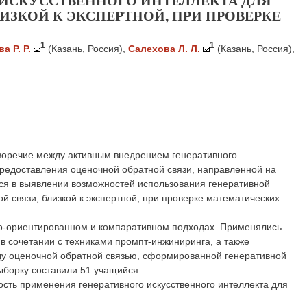
ИСКУССТВЕННОГО ИНТЕЛЛЕКТА ДЛЯ
ИЗКОЙ К ЭКСПЕРТНОЙ, ПРИ ПРОВЕРКЕ
1
1
а Р. Р.
(Казань, Россия)
,
Салехова Л. Л.
(Казань, Россия)
,
иворечие между активным внедрением генеративного
предоставления оценочной обратной связи, направленной на
ся в выявлении возможностей использования генеративной
 связи, близкой к экспертной, при проверке математических
но-ориентированном и компаративном подходах. Применялись
в сочетании с техниками промпт-инжиниринга, а также
ду оценочной обратной связью, сформированной генеративной
ыборку составили 51 учащийся.
ость применения генеративного искусственного интеллекта для