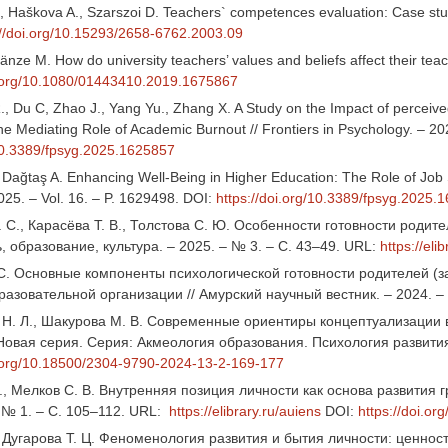
 Haškova A., Szarszoi D. Teachers` competences evaluation: Case study 
://doi.org/10.15293/2658-6762.2003.09
änze M. How do university teachers’ values and beliefs affect their tea
i.org/10.1080/01443410.2019.1675867
., Du C, Zhao J., Yang Yu., Zhang X. A Study on the Impact of perceiv
 Mediating Role of Academic Burnout // Frontiers in Psychology. – 202
/10.3389/fpsyg.2025.1625857
 Dağtaş A. Enhancing Well-Being in Higher Education: The Role of Job S
025. – Vol. 16. – P. 1629498. DOI:
https://doi.org/10.3389/fpsyg.2025.
. С., Карасёва Т. В., Толстова С. Ю. Особенности готовности роди
, образование, культура. – 2025. – № 3. – С. 43–49. URL:
https://eli
 С. Основные компоненты психологической готовности родителей (
азовательной организации // Амурский научный вестник. – 2024. –
Н. Л., Шакурова М. В. Современные ориентиры концептуализации в
Новая серия. Серия: Акмеология образования. Психология развития.
i.org/10.18500/2304-9790-2024-13-2-169-177
., Мелков С. В. Внутренняя позиция личности как основа развития 
, № 1. – С. 105–112. URL:
https://elibrary.ru/auiens
DOI:
https://doi.o
, Дугарова Т. Ц. Феноменология развития и бытия личности: ценнос