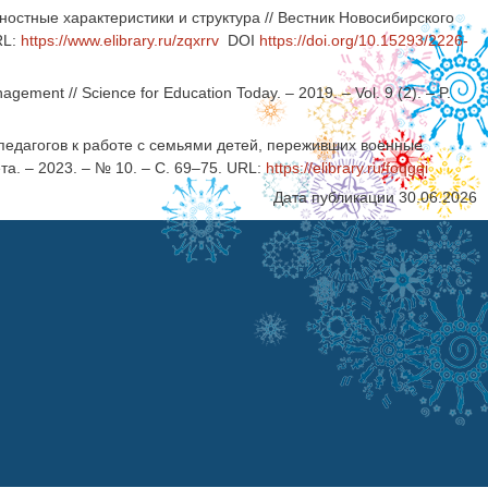
ностные характеристики и структура // Вестник Новосибирского
RL:
https://www.elibrary.ru/zqxrrv
DOI
https://doi.org/10.15293/2226-
gement // Science for Education Today. – 2019. – Vol. 9 (2). – P.
 педагогов к работе с семьями детей, переживших военные
та. – 2023. – № 10. – С. 69–75. URL:
https://elibrary.ru/foqgqi
Дата публикации 30.06.2026