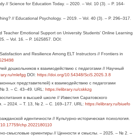
// Science for Education Today. – 2020. – Vol. 10 (3). – P. 164-
ching? // Educational Psychology. – 2019. – Vol. 40 (3). – P. 296–317.
ed Teacher Emotional Support on University Students' Online Learning
5. – Vol. 16. – P. 1625857. DOI:
atisfaction and Resilience Among ELT Instructors // Frontiers in
1629498
телей дошкольников к взаимодействию с педагогами // Научный
brary.ru/mlefgg
DOI:
https://doi.org/10.54348/SciS.2025.3.8
законных представителей) к взаимодействию с педагогами
 № 3. – С. 43–49. URL:
https://elibrary.ru/cskkzg
оспитания в высшей школе // Известия Саратовского
 – 2024. – Т. 13, № 2. – С. 169–177. URL:
https://elibrary.ru/biuefo
гражданской идентичности // Культурно-историческая психология.
rg/10.17759/chp.2022180110
тно-смысловые ориентиры // Ценности и смыслы. – 2025. – № 2. –