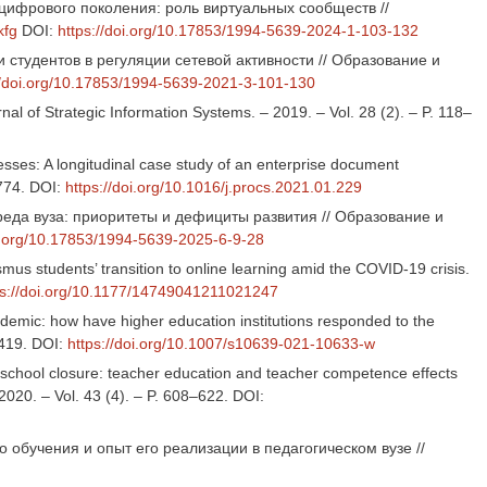
е цифрового поколения: роль виртуальных сообществ //
kfg
DOI:
https://doi.org/10.17853/1994-5639-2024-1-103-132
и студентов в регуляции сетевой активности // Образование и
//doi.org/10.17853/1994-5639-2021-3-101-130
nal of Strategic Information Systems. – 2019. – Vol. 28 (2). – P. 118–
sses: A longitudinal case study of an enterprise document
–774. DOI:
https://doi.org/10.1016/j.procs.2021.01.229
реда вуза: приоритеты и дефициты развития // Образование и
oi.org/10.17853/1994-5639-2025-6-9-28
smus students’ transition to online learning amid the COVID-19 crisis.
ps://doi.org/10.1177/14749041211021247
demic: how have higher education institutions responded to the
6419. DOI:
https://doi.org/10.1007/s10639-021-10633-w
9 school closure: teacher education and teacher competence effects
020. – Vol. 43 (4). – P. 608–622. DOI:
о обучения и опыт его реализации в педагогическом вузе //