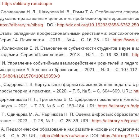
:
https://elibrary.ru/udcupm
, Селиванова Н. Л., Шакурова М. В., Ромм Т. А. Особенности совр
уховно-нравственным ценностям: проблемно-ориентированная экспер
ttps://elibrary.ru/oibsiq
DOI:
http://dx.doi.org/10.15293/2658-6762.25
 Этапы овладения профессиональными действиями: экопсихологиче
Серия 14. Психология. – 2016. – № 4. – С. 16–25. URL:
https://www.e
., Колесникова Е. И. Становление субъектности студентов в вузе в 
кадемии. Серия «Психология». – 2018. – № 1. – С. 16–33. URL:
htt
. И. Управление событийным взаимодействием родителей и педаго
х программ // Человек и образование. – 2021. – № 3. – С. 107-112
g/10.54884/s181570410019359-9
., Сидорова Т. В. Виртуальные формы взаимодействия педагога с 
просы теории и практики. – 2020. – Т. 5, № 5. – С. 604–609. URL:
htt
 Церковникова Н. Г., Третьякова В. С. Цифровое поколение в конте
наука. – 2021. – Т. 23, № 6. – С. 153–184. URL:
https://elibrary.ru/nd
 Г., Одинцова М. А., Радчикова Н. П. Оценка цифровых образовате
ание. – 2023. – Т. 28, № 1. – С. 25–39. URL:
https://elibrary.ru/cpxucl
 А. Педагогическое образование как развитие исходных педагогичес
№ 6. – С. 5–20. URL:
https://elibrary.ru/iwkuev
DOI:
https://doi.org/10