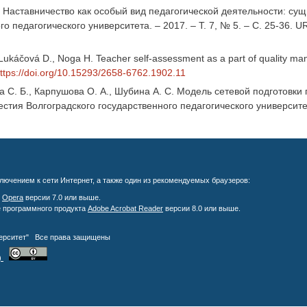
. Наставничество как особый вид педагогической деятельности: сущ
о педагогического университета. – 2017. – Т. 7, № 5. – С. 25-36. U
Lukáčová D., Noga H. Teacher self-assessment as a part of quality mana
ttps://doi.org/10.15293/2658-6762.1902.11
 С. Б., Карпушова О. А., Шубина А. С. Модель сетевой подготовки
вестия Волгоградского государственного педагогического университе
лючением к сети Интернет, а также один из рекомендуемых браузеров:
;
Opera
версии 7.0 или выше.
е программного продукта
Adobe Acrobat Reader
версии 8.0 или выше.
верситет" Все права защищены
)