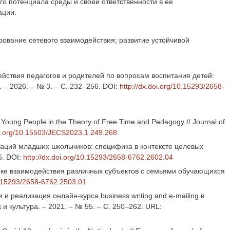
го потенциала среды и своей ответственности в ее
ации.
ование сетевого взаимодействия; развитие устойчивой
йствия педагогов и родителей по вопросам воспитания детей:
 – 2026. – № 3. – С. 232–256. DOI:
http://dx.doi.org/10.15293/2658-
d Young People in the Theory of Free Time and Pedagogy // Journal of
oi.org/10.15503/JECS2023.1.249.268
нтаций младших школьников: специфика в контексте целевых
6. DOI:
http://dx.doi.org/10.15293/2658-6762.2602.04
ике взаимодействия различных субъектов с семьями обучающихся
10.15293/2658-6762.2503.01
 и реализация онлайн-курса business writing and e-mailing в
 культура. – 2021. – № 55. – С. 250–262. URL: