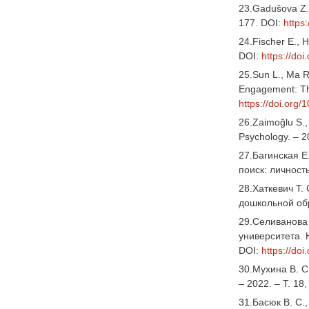
23.Gadušova Z.,
177. DOI:
https
24.Fischer E., H
DOI:
https://do
25.Sun L., Ma R
Engagement: The
https://doi.org
26.Zaimoğlu S.,
Psychology. – 2
27.Багинская Е
поиск: личность
28.Хаткевич Т.
дошкольной обр
29.Селиванова 
университета. 
DOI:
https://do
30.Мухина В. С
– 2022. – Т. 18
31.Басюк В. С.