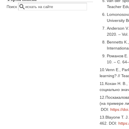
van der Spo
Teacher Edu
Поиск
Lomonosova N
University B
Anderson V.
2020. – Vol.
Bennetts K.,
Internationa
Романов Е.
10. – С. 64
10.Venn E., Par
learning? // Tea
11.Кохан Н. В.
социально знач
12.Поскакалова
(на примере ли
DOI:
https://d
13.Blayone T. J.
462. DOI:
https