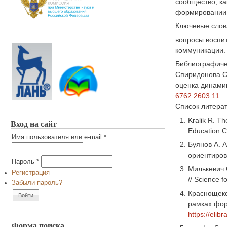
сообщество, ка
формировании,
Ключевые слов
вопросы воспи
коммуникации.
Библиографиче
Спиридонова С.
оценка динамик
6762.2603.11
Список литера
Kralik R. T
Вход на сайт
Education C
Имя пользователя или e-mail
*
Буянов А. 
ориентиров 
Пароль
*
Милькевич 
Регистрация
// Science 
Забыли пароль?
Краснощеков
рамках фор
https://elib
Форма поиска