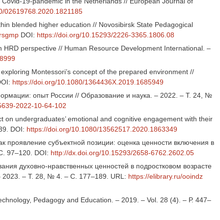
e Covid-19-pandemic in the Netherlands // European Journal of
080/02619768.2020.1821185
ithin blended higher education // Novosibirsk State Pedagogical
yrsgmp
DOI:
https://doi.org/10.15293/2226-3365.1806.08
m an HRD perspective // Human Resource Development International. –
78999
y: exploring Montessori’s concept of the prepared environment //
 DOI:
https://doi.org/10.1080/1364436X.2019.1685949
мации: опыт России // Образование и наука. – 2022. – Т. 24, №
-5639-2022-10-64-102
ct on undergraduates’ emotional and cognitive engagement with their
839. DOI:
https://doi.org/10.1080/13562517.2020.1863349
как проявление субъектной позиции: оценка ценности включения в
 С. 97–120. DOI:
http://dx.doi.org/10.15293/2658-6762.2602.05
вания духовно-нравственных ценностей в подростковом возрасте
2023. – Т. 28, № 4. – С. 177–189. URL:
https://elibrary.ru/ooindz
/ Technology, Pedagogy and Education. – 2019. – Vol. 28 (4). – Р. 447–