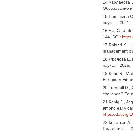
14.Харланова Е
Образование и 
15.Паньшина С.
наука. – 2021. 
16.Vial G. Under
144. DOI:
https:
17.Roland K.-H.
management plat
18.Фролова Е. 
наука. – 2025. 
19.Koris R., Mat
European Educat
20.Turnbull D.,
challenge? Educ
21.König J., Jä
among early car
https://doi.or
22.Коротков А.
Педагогика. – 2