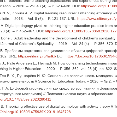
el I. Teachers’ online teaching expectations and experiences during th
cation. – 2020. – Vol. 43 (4). – P. 623–638. DOI:
https://doi.org/10.1
. V., Zolkina A. V. Digital learning resources: Enhancing efficiency w
ulletin. – 2018. – Vol. 8 (6). – P. 121-137. URL:
https://www.elibrary.ru/
 A. Digital pedagogy pivot: re-thinking higher education practice fro
 23 (4). – P. 452–467. DOI:
https://doi.org/10.1080/13678868.2020.17
 Bone J. Adult leadership and the development of children’s spiritualit
l Journal of Children’s Spirituality. – 2019. – Vol. 24 (4). – P. 356–370.
 В. Проблемы подготовки специалистов в области цифровой трансфор
–102. URL:
https://elibrary.ru/farlkb
DOI:
https://doi.org/10.17853/1994
k J., Palle Andersen L., Hejmadi M. How do learning technologies impa
ching in Higher Education. – 2020. – P. 356–362. vol. 28 (4), pp. 822–
, Тен В. Х., Пушкарёва И. Ю. Социальная вовлеченность молодежи 
имую деятельность // Science for Education Today. – 2026. – № 2. –
 Т. А. Цифровой сторителлинг как средство воспитания и формиро
тературного материала) // Психологическая наука и образование. – 
oi.org/10.17759/pse.2023280411
 B. Theorizing effective use of digital technology with activity theory /
://doi.org/10.1080/1475939X.2019.1645728