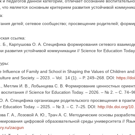
к и педагогов данной категории, отличает осознание воспитательно
 что является основным критерием развития устойчивой коммуник
а:
тания детей; сетевое сообщество; просвещение родителей; формир
ская ссылка:
 Б., Карпушова О. А. Специфика формирования сетевого взаимоде
и развития устойчивой коммуникации // Science for Education Today.
туры:
he Influence of Family and School in Shaping the Values of Children an
ulture and Society. – 2023. – Vol. 14 (1). – P. 249–268. DOI:
https://d
А., Метлик И. В., Лобынцева С. В. Формирование ценностных орие
воспитания // Science for Education Today. – 2026. – № 2. – С. 74–9
О. А. Специфика организации родительского просвещения в практ
for Education Today. – 2025. – № 3. – С. 7–25. DOI:
http://dx.doi.org/
а Г. А., Лозовой А. Ю., Трач А. С. Методические основы разработки
мирования цифровой образовательной среды университета // Язык и
rary.ru/zacgun