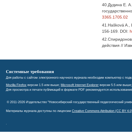
40.Дудина Е. А
государственног
3365.1705.02
41.Hašková A., 
156-169. DOI:
h
42.Спиридонова
действия // Из
Системные требования
Для работы с сайтом электронного научного журнала необходим компьютер с подк
Mozilla Firefox
версии 1.5 или выше;
Microsoft Internet Explorer
версии 5.5 или выше
Для просмотра и печати публикаций в формате PDF рекомендуется использовани
© 2011-2026 Издательство "Новосибирский государственный педагогический уни
Материалы журнала доступны по лицензии
Creative Commons Attribution
(CC BY 4.0
.