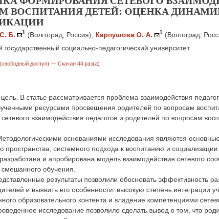
КА ФОРМИРОВАНИЯ СЕТЕВОГО ВЗАИМОДЕ
М ВОСПИТАНИЯ ДЕТЕЙ: ОЦЕНКА ДИНАМИ
ИКАЦИИ
1
1
. Б.
(Волгоград, Россия)
,
Карпушова О. А.
(Волгоград, Росс
й государственный социально-педагогический университет
(свободный доступ)
— Скачан 44 раз(а)
цель. В статье рассматривается проблема взаимодействия педагог
ученными ресурсами просвещения родителей по вопросам воспита
етевого взаимодействия педагогов и родителей по вопросам восп
Методологическими основаниями исследования являются основные
о пространства, системного подхода к воспитанию и социализации
разработана и апробирована модель взаимодействия сетевого сооб
о смешанного обучения.
редставленные результаты позволили обосновать эффективность р
дителей и выявить его особенности: высокую степень интеграции у
ного образовательного контента и владение компетенциями сетев
оведенное исследование позволило сделать вывод о том, что роди