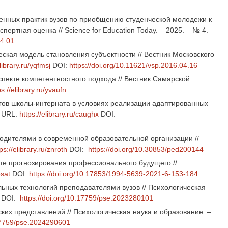
еменных практик вузов по приобщению студенческой молодежи к
тная оценка // Science for Education Today. – 2025. – № 4. –
04.01
ская модель становления субъектности // Вестник Московского
library.ru/yqfmsj
DOI:
https://doi.org/10.11621/vsp.2016.04.16
аспекте компетентностного подхода // Вестник Самарской
ps://elibrary.ru/yvaufn
гов школы-интерната в условиях реализации адаптированных
. URL:
https://elibrary.ru/caughx
DOI:
родителями в современной образовательной организации //
ps://elibrary.ru/znroth
DOI:
https://doi.org/10.30853/ped200144
ксте прогнозирования профессионального будущего //
psat
DOI:
https://doi.org/10.17853/1994-5639-2021-6-153-184
льных технологий преподавателями вузов // Психологическая
DOI:
https://doi.org/10.17759/pse.2023280101
ких представлений // Психологическая наука и образование. –
.17759/pse.2024290601