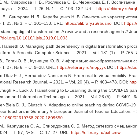
. М., Сиврикова Н. В., Рослякова С. В., Черникова Е. Г. Воспитани
наука. – 2024. – Т. 26, № 1. – С. 103–132. URL:
https://elibrary.ru/xrq
 Е., Сунгурова Н. Л., Карабущенко Н. Б. Личностные характеристик
– Т. 23, № 3. – С. 101–130. URL:
https://elibrary.ru/rbusno
DOI:
https:
standing digital transformation: A review and a research agenda // Jour
//doi.org/10.1016/j.jsis.2019.01.003
, Hanseth O. Managing path dependency in digital transformation proce
form // Procedia Computer Science. – 2021. – Vol. 181 (1). – P. 765
В., Рогач О. В., Кузнецов Ю. В. Информационно-образовательная с
– Т. 27, № 6. – С. 9–28. URL:
https://elibrary.ru/mopyyx
DOI:
https://d
o-Díaz F. J., Hernández-Nanclares N. From real to virtual mobility: Era
ional Research Journal. – 2021. – Vol. 20 (4). – P. 463–478. DOI:
htt
 Chugh R., Luck J. Transitioning to E-Learning during the COVID-19 pan
ation and Information Technologies. – 2021. – Vol. 26 (5). – P. 6401–
ger-Biela D. J., Glutsch N. Adapting to online teaching during COVID-1
eer teachers in Germany // European Journal of Teacher Education. – 2
g/10.1080/02619768.2020.1809650
 М., Карпушова О. А., Спиридонова С. Б. Метод сетевого смешанног
024. – Т. 87, № 9. – С. 17–27. URL:
https://elibrary.ru/pxhcmw