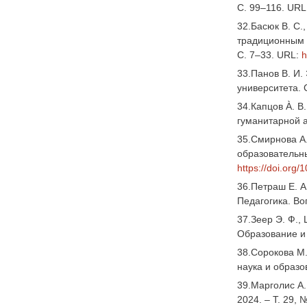
С. 99–116. URL
32.Басюк В. С.
традиционным д
С. 7–33. URL:
h
33.Панов В. И.
университета. 
34.Капцов À. В
гуманитарной а
35.Смирнова А
образовательны
https://doi.or
36.Петраш Е. А
Педагогика. Во
37.Зеер Э. Ф.,
Образование и 
38.Сорокова М.
наука и образов
39.Марголис А.
2024. – Т. 29, 