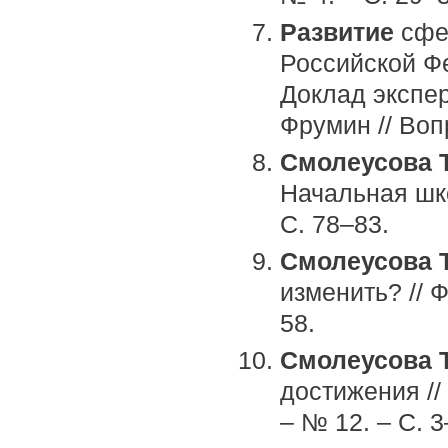
Развитие
сфер
Российской Ф
Доклад эксперт
Фрумин // Воп
Смолеусова Т
Начальная шко
С. 78–83.
Смолеусова Т
изменить? // 
58.
Смолеусова Т
достижения //
– № 12. – С. 3