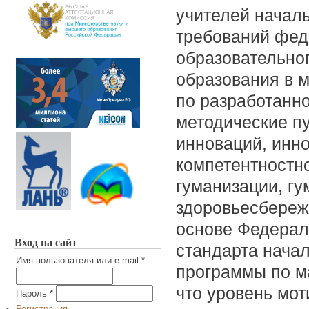
учителей начал
требований фед
образовательног
образования в 
по разработанн
методические п
инноваций, инн
компетентностно
гуманизации, г
здоровьесбереж
основе Федерал
Вход на сайт
стандарта нача
Имя пользователя или e-mail
*
программы по м
что уровень мот
Пароль
*