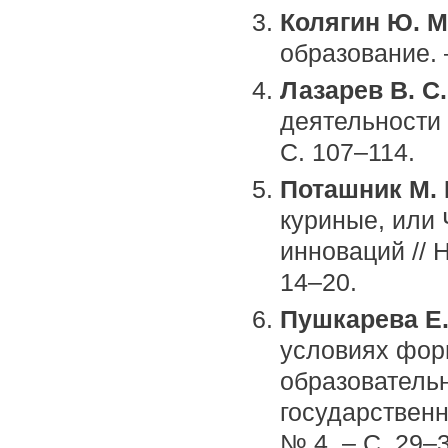
Колягин Ю. М
образование. –
Лазарев В. С
деятельности 
С. 107–114.
Поташник М.
куриные, или
инноваций // 
14–20.
Пушкарева Е.
условиях фор
образовательн
государственн
№ 4. – С. 29–3