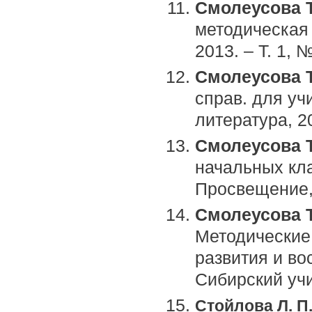
Смолеусова Т
методическая 
2013. – Т. 1, №
Смолеусова Т
справ. для уч
литература, 20
Смолеусова Т
начальных кла
Просвещение, 
Смолеусова Т.
Методические
развития и во
Сибирский учи
Стойлова Л. П