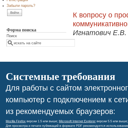
Регистрация
Забыли пароль?
К вопросу о пр
коммуникативно
Форма поиска
Игнатович Е.В. 
Поиск
Системные требования
Для работы с сайтом электронно
компьютер с подключением к сети
из рекомендуемых браузеров:
Mozilla Firefox
версии 1.5 или выше;
Microsoft Internet Explorer
версии 5.5 или выше
Для просмотра и печати публикаций в формате PDF рекомендуется использовани