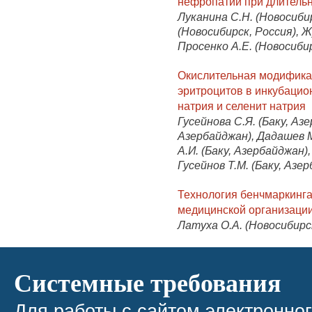
нефропатии при длитель
Луканина С.Н. (Новосибир
(Новосибирск, Россия), Ж
Просенко А.Е. (Новосибир
Окислительная модифика
эритроцитов в инкубацио
натрия и селенит натрия
Гусейнова С.Я. (Баку, Азе
Азербайджан), Дадашев М
А.И. (Баку, Азербайджан),
Гусейнов Т.М. (Баку, Азе
Технология бенчмаркинга
медицинской организаци
Латуха О.А. (Новосибирс
Системные требования
Для работы с сайтом электронно