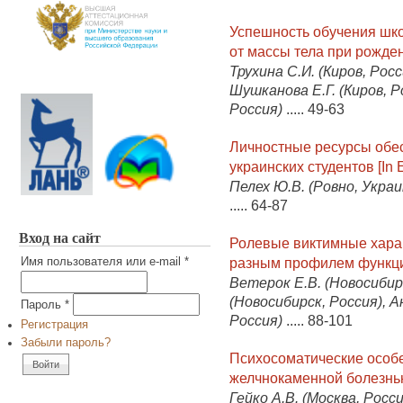
Успешность обучения шко
от массы тела при рожде
Трухина С.И. (Киров, Росс
Шушканова Е.Г. (Киров, Ро
Россия)
.....
49-63
Личностные ресурсы обе
украинских студентов [In E
Пелех Ю.В. (Ровно, Украи
.....
64-87
Вход на сайт
Ролевые виктимные хара
разным профилем функци
Имя пользователя или e-mail
*
Ветерок Е.В. (Новосибир
(Новосибирск, Россия), А
Пароль
*
Россия)
.....
88-101
Регистрация
Забыли пароль?
Психосоматические особе
желчнокаменной болезнью
Гейко А.В. (Москва, Росс