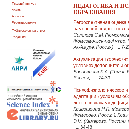
Текущий выпуск
ПЕДАГОГИКА И П
ОБРАЗОВАНИЯ
Архив
Авторам
Ретроспективная оценка
Рецензирование
намерений подростков в 
Публикационная этика
Ситяева С.М. (Комсомоль
Редакция
(Комсомольск-на-Амуре, 
на-Амуре, Россия)
.....
7-2
Актуализация творческих
условиях дополнительног
Борисанова Д.А. (Томск, 
Россия)
.....
24-33
|
Психофизиологическое и 
адаптации к условиям об
лет с признаками дефици
Кривошеина Н.П. (Кемеров
(Кемерово, Россия), Кошк
Э.М. (Кемерово, Россия),
.....
34-48