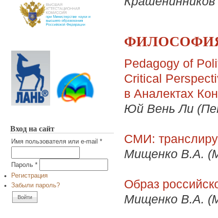
Крашенинников 
ФИЛОСОФИЯ
Pedagogy of Polit
Critical Perspec
в Аналектах Ко
Юй Вень Ли (Пе
Вход на сайт
СМИ: транслиру
Имя пользователя или e-mail
*
Мищенко В.А. (М
Пароль
*
Регистрация
Образ российск
Забыли пароль?
Мищенко В.А. (М