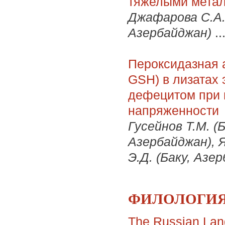
тяжелыми мета
Джафарова С.А. 
Азербайджан)
..
Пероксидазная а
GSH) в лизатах
дефецитом при 
напряженности
Гусейнов Т.М. (Б
Азербайджан), Я
Э.Д. (Баку, Азе
ФИЛОЛОГИЯ 
The Russian Langu