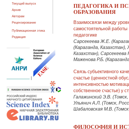
Текущий выпуск
ПЕДАГОГИКА И П
ОБРАЗОВАНИЯ
Архив
Авторам
Взаимосвязи между уров
Рецензирование
самостоятельной работы 
Публикационная этика
педагогике
Редакция
Сарсекеева Ж.Е. (Карага
(Караганда, Казахстан), 
Казахстан), Сарсекеева Н
Маженова Р.Б. (Караганд
Связь субъективного кач
счастье (ценностной обу
|
интенсивностью мотиваци
собственное счастье) у 
Галажинский Э.В. (Томск, 
Ульянич А.Л. (Томск, Росс
Шабаловская М.В. (Томск
ФИЛОСОФИЯ И ИС