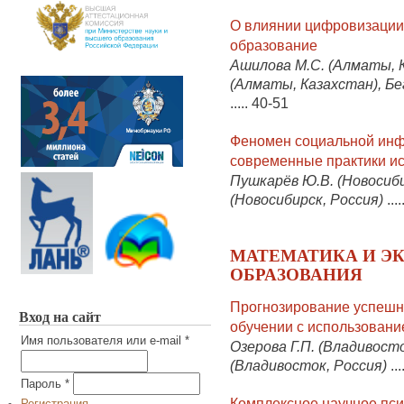
О влиянии цифровизации 
образование
Ашилова М.С. (Алматы, К
(Алматы, Казахстан), Бе
.....
40-51
Феномен социальной инф
современные практики ис
Пушкарёв Ю.В. (Новосиби
(Новосибирск, Россия)
....
МАТЕМАТИКА И Э
ОБРАЗОВАНИЯ
Прогнозирование успешн
Вход на сайт
обучении с использовани
Имя пользователя или e-mail
*
Озерова Г.П. (Владивосто
(Владивосток, Россия)
...
Пароль
*
Комплексное научное пси