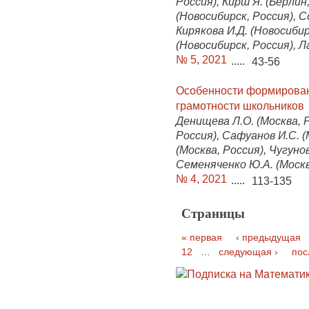
Россия), Кирш Я. (Берлин
(Новосибирск, Россия), С
Кирякова И.Д. (Новосибир
(Новосибирск, Россия), Л
№ 5, 2021
.....
43-56
Особенности формирован
грамотности школьников
Денищева Л.О. (Москва, Р
Россия), Сафуанов И.С. (
(Москва, Россия), Чугунов
Семеняченко Ю.А. (Москв
№ 4, 2021
.....
113-135
Страницы
« первая
‹ предыдущая
12
…
следующая ›
пос