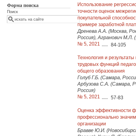
Форма поиска
Использование регресси
точности оценок межрег
Поиск
покупательной способно
примере заработной плат
Дренева А.А. (Москва, Ро
Россия), Агранович М.Л. 
№ 5, 2021
.....
84-105
Технология и результаты
трудовых функций педаго
общего образования
Голуб Г.Б. (Самара, Росс
Арбузова С.А. (Самара, Р
Россия)
№ 5, 2021
.....
57-83
Оценка эффективности ф
профессионально значим
организации
Бравве Ю.И. (Новосибирск