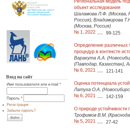
Региональная модель под
объект исследования
Шаламова Л.Ф. (Москва, Р
Россия), Владимирова Т.Н
(Москва, Россия)
№ 1, 2022
.....
99-125
Определение различных 
процедур в контексте ист
Варакута А.А. (Новосиби
(Павлодар, Казахстан), А
№ 6, 2021
.....
121-141
Вход на сайт
Оценка потенциала устой
Имя пользователя или e-mail
*
Латуха О.А. (Новосибирс
№ 6, 2021
.....
142-159
Пароль
*
Регистрация
О природе устойчивости 
Забыли пароль?
Трофимов В.М. (Краснода
№ 5, 2021
.....
27-42