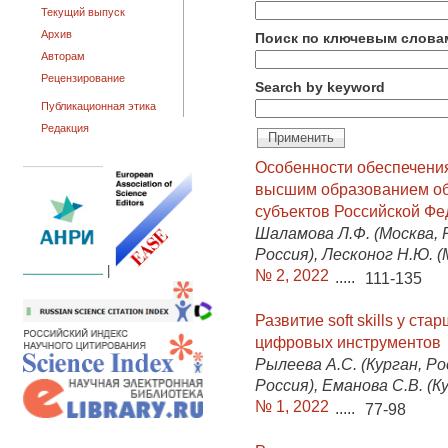
Текущий выпуск
Архив
Поиск по ключевым слова
Авторам
Рецензирование
Search by keyword
Публикационная этика
Редакция
Особенности обеспечения
высшим образованием об
субъектов Российской Ф
Шаламова Л.Ф. (Москва, Р
Россия), Лесконог Н.Ю. (
|
№ 2, 2022
.....
111-135
Развитие soft skills у с
цифровых инструментов
Рылеева А.С. (Курган, Ро
Россия), Еманова С.В. (К
№ 1, 2022
.....
77-98