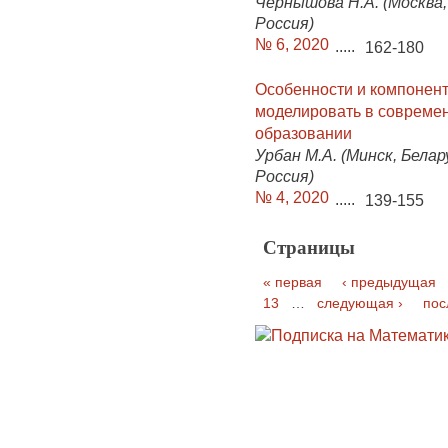
Чернышова Н.А. (Москва, 
Россия)
№ 6, 2020
.....
162-180
Особенности и компонен
моделировать в совреме
образовании
Урбан М.А. (Минск, Белар
Россия)
№ 4, 2020
.....
139-155
Страницы
« первая
‹ предыдущая
13
…
следующая ›
пос