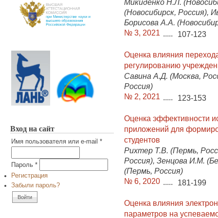
Микиденко Н.Л. (Новосиб
(Новосибирск, Россия), И
Борисова А.А. (Новосибир
№ 3, 2021
.....
107-123
Оценка влияния перехода
регулированию учрежден
Савина А.Д. (Москва, Рос
Россия)
№ 2, 2021
.....
123-153
Оценка эффективности и
Вход на сайт
приложений для формиро
студентов
Имя пользователя или e-mail
*
Рихтер Т.В. (Пермь, Росс
Россия), Зенцова И.М. (Б
Пароль
*
(Пермь, Россия)
Регистрация
№ 6, 2020
.....
181-199
Забыли пароль?
Оценка влияния электрон
параметров на успеваемос