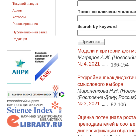
Текущий выпуск
Архив
Поиск по ключевым слова
Авторам
Рецензирование
Search by keyword
Публикационная этика
Редакция
Модели и критерии для м
Жафяров А.Ж. (Новосибир
№ 4, 2021
.....
136-154
Рефрейминг как дидактич
|
смыслового выбора
Мироненкова Н.Н. (Новоче
(Ростов-на-Дону, Россия
№ 3, 2021
.....
82-106
Оценка потенциала рост
преподавателей в соотве
диверсификации образов