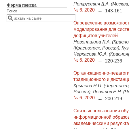
Петрусевич Д.А. (Москва,
Форма поиска
№ 6, 2020
.....
143-161
Поиск
Определение возможност
моделирования для сист
дефицитов учителей
Новопашина Л.А. (Красноя
(Красноярск, Россия), Куз
Черкасова Ю.А. (Красноя
№ 6, 2020
.....
220-236
Организационно-педагоги
традиционного и дистанц
Крылова Н.П. (Череповец,
Россия), Левашов Е.Н. (Ч
№ 6, 2020
.....
200-219
Связь использования об
информационной образов
академическими результ